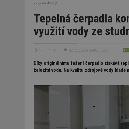
vody ze studny
Tepelná čerpadla ko
využití vody ze stud
12. 8. 2014
Tepelná čerpadla Spirála
FI
Díky originálnímu řešení čerpadlo získává tepl
železitá voda. Na kvalitu zdrojové vody klade 