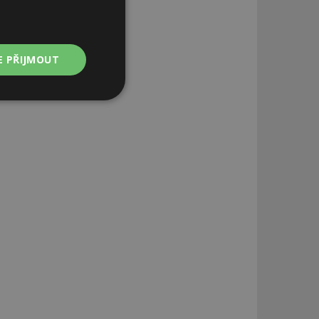
E PŘIJMOUT
Nezařazené
soubory
zařazené soubory
 a správa účtu.
aby informoval
zahrnut do