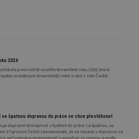
vzorkování dat definovaného limitem z
vašeho webu.
847-1
.estav.cz
53
Tento soubor cookie je přidružen k w
sekund
Správce značek Google k načtení dalšíc
stránku. Pokud je použit, lze jej považ
nutný, protože bez něj jiné skripty ne
správně. Konec názvu je jedinečné číslo
identifikátorem přidruženého účtu Goog
www.estav.cz
1 rok
Tento soubor cookie se používá k vytvá
uživatele
oku 2026
29
Soubor cookie je nastaven tak, aby Hot
Hotjar Ltd
minut
začátek cesty uživatele pro celkový poče
.estav.cz
54
Neobsahuje žádné identifikovatelné in
yhlásila první ročník soutěže Brownfield roku 2026, která
sekund
rojekty revitalizace brownfieldů měst a obcí z celé České
onInProgress
29
Soubor cookie je nastaven tak, aby Hot
Hotjar Ltd
minut
začátek cesty uživatele pro celkový poče
.estav.cz
54
Neobsahuje žádné identifikovatelné in
sekund
www.estav.cz
29
Tento soubor cookie se používá k vytvá
minut
uživatele
53
dí se špatnou dopravou do práce se chce přestěhovat
sekund
važuje dopravní dostupnost z bydlení do práce za špatnou, se
1 rok
Jedná se o soubor cookie, který slouží k
Google LLC
dalších souborů cookie návštěvníkem 
.estav.cz
kem 37 procent Čechů zaznamenalo, že se situace s dopravou za
 více než polovina respondentů ji považuje za stejnou a podle