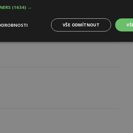
TNERS
(1634) →
ODROBNOSTI
VŠE ODMÍTNOUT
VŠ
Výkonové
Soubory cílení
Funkční
y
soubory
soubory
oubory
Výkonové soubory
Soubory cílení
Funkční soubory
Ne
ry cookie umožňují základní funkce webových stránek, jako je přihlášení uživatele
e bez nezbytně nutných souborů cookie správně používat.
Provider
/
Vyprší
Popis
Doména
geviewSample
2
Tento soubor cookie je nastaven tak, 
Hotjar Ltd
minuty
Hotjar o tom, zda je tento návštěvník 
www.estav.cz