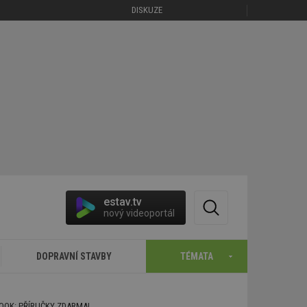
DISKUZE
estav.tv
nový videoportál
DOPRAVNÍ STAVBY
TÉMATA
BOOK: PŘÍRUČKY ZDARMA!