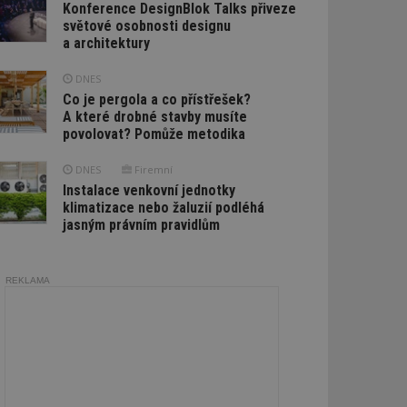
Konference DesignBlok Talks přiveze
světové osobnosti designu
a architektury
DNES
Co je pergola a co přístřešek?
A které drobné stavby musíte
povolovat? Pomůže metodika
DNES
Firemní
Instalace venkovní jednotky
klimatizace nebo žaluzií podléhá
jasným právním pravidlům
REKLAMA