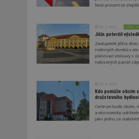
šesti procent se zlepš
Název
Provider
Pr
Název
Název
/
D
Název
_hjSessionUser_1
Doména
18. 6. 2026
ESTAV 
test
.m
tu
Jičín potvrdil výsl
_gid
CMID
Google
LLC
Gdyn
mobile
ww
Zastupitelé Jičína dne
.estav.cz
rodinných domků v atra
_ga
TDID
Google
plánovací smlouvy s úsp
sssp_session
c
.e
LLC
nabízených parcel záje
.estav.cz
ui
VISITOR_INFO1_LI
cct
_hjSession_170189
16. 6. 2026
Kdo pomůže obcím s 
Gtest
uid
družstevního bydlen
C
Centrum bude obcím, m
a ekonomicky udržiteln
test_cookie
jako jednu ze stabilní
bm2uu
cct
id
ibbid