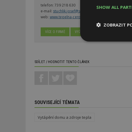
telefon:
739 218 630
SHOW ALL PAR
e-mail:
stuchlik.josef@seznam.cz
web:
www.tepelna-cerpadla-spirala.cz
ZOBRAZIT P
VÍCE O FIRMĚ
VYŽÁDAT DALŠÍ INFORMACE
Nezbytně
nutné soubor
SDÍLET / HODNOTIT TENTO ČLÁNEK
0
Nezbytně nutné s
Nezbytně nutné soubo
SOUVISEJÍCÍ TÉMATA
Webové stránky nelz
Název
Vytápění domu a zdroje tepla
_hjIncludedInPa