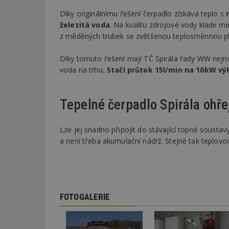
Díky originálnímu řešení čerpadlo získává teplo s
železitá voda
. Na kvalitu zdrojové vody klade mi
z měděných trubek se zvětšenou teplosměnnou pl
Díky tomuto řešení mají TČ Spirála řady WW nejni
voda na trhu
. Stačí průtok 15l/min na 10kW vý
Tepelné čerpadlo Spirála ohře
Lze jej snadno připojit do stávající topné soust
a není třeba akumulační nádrž. Stejně tak teplovo
FOTOGALERIE