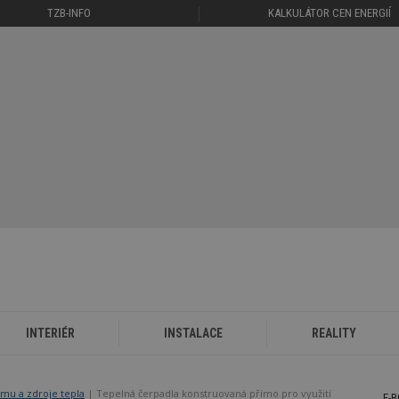
TZB-INFO
KALKULÁTOR CEN ENERGIÍ
INTERIÉR
INSTALACE
REALITY
mu a zdroje tepla
Tepelná čerpadla konstruovaná přímo pro využití
E-