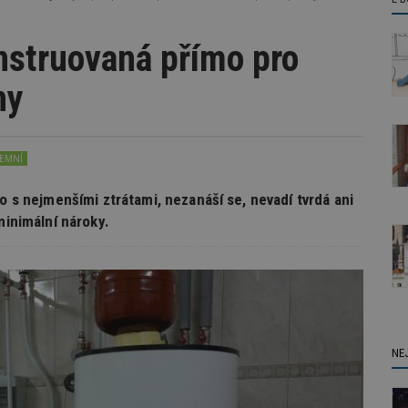
nstruovaná přímo pro
ny
REMNÍ
o s nejmenšími ztrátami, nezanáší se, nevadí tvrdá ani
minimální nároky.
NE