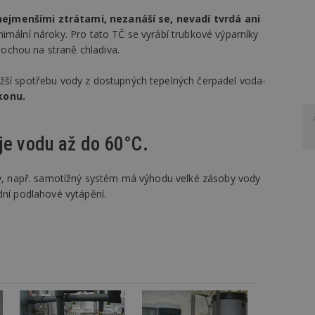
nejmenšími ztrátami, nezanáší se, nevadí tvrdá ani
nimální nároky. Pro tato TČ se vyrábí trubkové výparníky
ochou na straně chladiva.
žší spotřebu vody z dostupných tepelných čerpadel voda-
konu.
je vodu až do 60°C.
avy, např. samotížný systém má výhodu velké zásoby vody
dní podlahové vytápění.