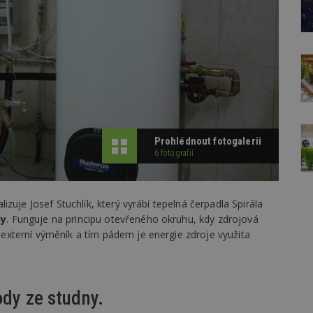
Prohlédnout fotogalerii
6 fotografií
zuje Josef Stuchlík, který vyrábí tepelná čerpadla Spirála
dy
. Funguje na principu otevřeného okruhu, kdy zdrojová
xterní výměník a tím pádem je energie zdroje využita
ody ze studny.