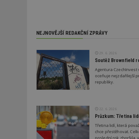
_dc_gtm_UA-53599
NEJNOVĚJŠÍ REDAKČNÍ ZPRÁVY
id
29. 6. 2026
Soutěž Brownfield r
_hjFirstSeen
Agentura CzechInvest v
oceňuje nejzdařilejší p
republiky.
_hjAbsoluteSessi
counter
22. 6. 2026
Průzkum: Třetina li
Třetina lidí, která po
__gfp_64b
chce přestěhovat. Cel
poslední rok zhoršila,