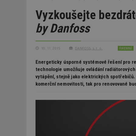
Vyzkoušejte bezdrát
by Danfoss
10. 11. 2015
DANFOSS, s. r. o.
FIREMNÍ
Energeticky úsporné systémové řešení pro re
technologie umožňuje ovládání radiátorových
vytápění, stejně jako elektrických spotřebičů
komerční nemovitosti, tak pro renovované bud