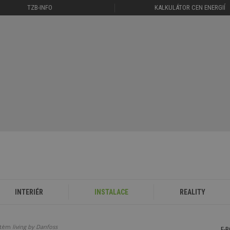
TZB-INFO
KALKULÁTOR CEN ENERGIÍ
INTERIÉR
INSTALACE
REALITY
ystém
living by Danfoss
E-