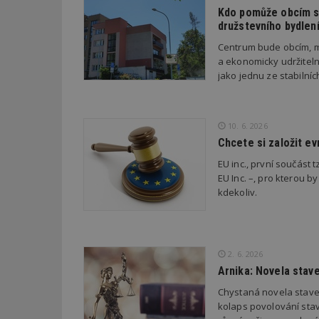
Kdo pomůže obcím s 
družstevního bydlen
Název
Provider
Pr
Název
Centrum bude obcím, m
Název
/
D
Název
_hjSessionUser_1
Doména
a ekonomicky udržiteln
test
.m
jako jednu ze stabilní
tu
_gid
CMID
Google
LLC
Gdyn
mobile
ww
.estav.cz
_ga
TDID
Google
10. 6. 2026
sssp_session
c
.e
LLC
Chcete si založit e
.estav.cz
ui
EU inc., první součást t
VISITOR_INFO1_LI
cct
EU Inc. –, pro kterou by
_hjSession_170189
kdekoliv.
Gtest
uid
C
2. 6. 2026
test_cookie
Arnika: Novela stav
bm2uu
Chystaná novela stave
cct
id
kolaps povolování stav
ibbid