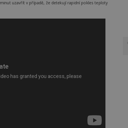
minut uzavřít v případě, že detekují rapidní pokles teploty