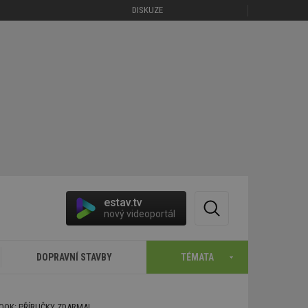
DISKUZE
estav.tv
nový videoportál
DOPRAVNÍ STAVBY
TÉMATA
BOOK: PŘÍRUČKY ZDARMA!