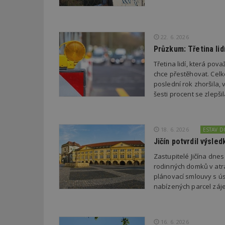
_dc_gtm_UA-53599
22. 6. 2026
Průzkum: Třetina li
Třetina lidí, která po
chce přestěhovat. Cel
id
poslední rok zhoršila,
šesti procent se zlepš
_hjFirstSeen
18. 6. 2026
ESTAV 
_hjAbsoluteSessi
Jičín potvrdil výsl
Zastupitelé Jičína dne
rodinných domků v atra
counter
plánovací smlouvy s úsp
nabízených parcel záje
__gfp_64b
16. 6. 2026