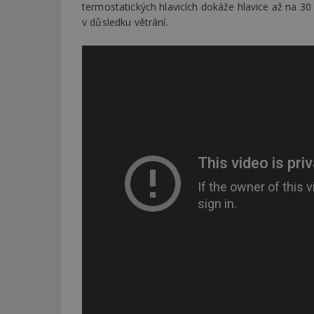
termostatických hlavicích dokáže hlavice až na 30 
v důsledku větrání.