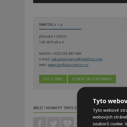
DANFOSS, s. r. o.
Jihlavská 1558/21
140 00 Praha 4
telefon:
+420 228 887 666
e-mail:
zakaznickyservis@danfoss.com
web:
www.danfoss.com/cs-cz/
VÍCE O FIRMĚ
VYŽÁDAT DALŠÍ INFORMACE
Tyto webov
SDÍLET / HODNOTIT TENTO ČLÁNEK
Tyto webové strán
webových stránek
souborů cookie.
V
0