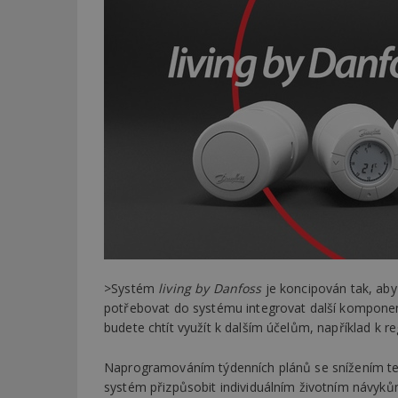
>Systém
living by Danfoss
je koncipován tak, aby 
potřebovat do systému integrovat další komponent
budete chtít využít k dalším účelům, například k r
Naprogramováním týdenních plánů se snížením tep
systém přizpůsobit individuálním životním návyk