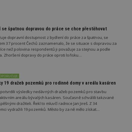
vzorkování dat definovaného limitem z
vašeho webu.
847-1
.estav.cz
53
Tento soubor cookie je přidružen k w
sekund
Správce značek Google k načtení dalšíc
stránku. Pokud je použit, lze jej považ
nutný, protože bez něj jiné skripty ne
dí se špatnou dopravou do práce se chce přestěhovat
správně. Konec názvu je jedinečné číslo
identifikátorem přidruženého účtu Goog
važuje dopravní dostupnost z bydlení do práce za špatnou, se
kem 37 procent Čechů zaznamenalo, že se situace s dopravou za
www.estav.cz
1 rok
Tento soubor cookie se používá k vytvá
uživatele
 více než polovina respondentů ji považuje za stejnou a podle
ila. Zhoršení dopravy do práce oproti loňsku…
29
Soubor cookie je nastaven tak, aby Hot
Hotjar Ltd
minut
začátek cesty uživatele pro celkový poče
.estav.cz
54
Neobsahuje žádné identifikovatelné in
sekund
DOPORUČUJE
onInProgress
29
Soubor cookie je nastaven tak, aby Hot
Hotjar Ltd
minut
začátek cesty uživatele pro celkový poče
edky 19 dražeb pozemků pro rodinné domy v areálu kasáren
.estav.cz
54
Neobsahuje žádné identifikovatelné in
sekund
s potvrdili výsledky nedávných dražeb pozemků pro stavbu
ktivním areálu bývalých kasáren. Současně schválili takzvané
www.estav.cz
29
Tento soubor cookie se používá k vytvá
ěšnými dražiteli. Řekl to mluvčí radnice Jan Jireš. Z 34
minut
uživatele
53
mci vydražili 19 pozemků. Město by za ně mělo získat…
sekund
1 rok
Jedná se o soubor cookie, který slouží k
Google LLC
dalších souborů cookie návštěvníkem 
.estav.cz