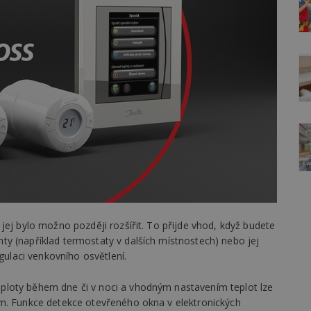
jej bylo možno později rozšířit. To přijde vhod, když budete
y (například termostaty v dalších místnostech) nebo jej
egulaci venkovního osvětlení.
loty během dne či v noci a vhodným nastavením teplot lze
ům. Funkce detekce otevřeného okna v elektronických