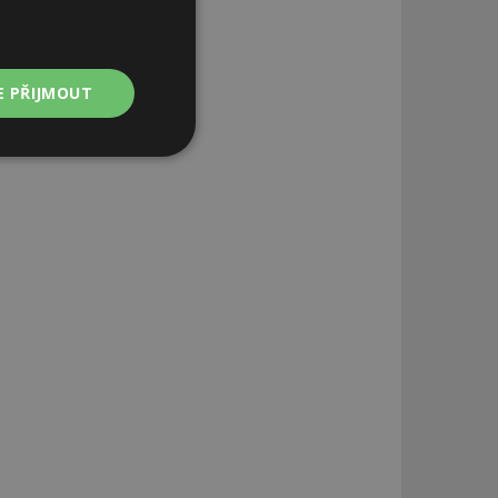
E PŘIJMOUT
Nezařazené
soubory
zařazené soubory
 a správa účtu.
aby informoval
zahrnut do