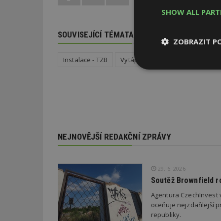
SHOW ALL PAR
SOUVISEJÍCÍ TÉMATA
ZOBRAZIT P
Instalace - TZB
Vytápění domu a zdroje tepla
Nezbytně
nutné soubor
NEJNOVĚJŠÍ REDAKČNÍ ZPRÁVY
Nezbytně nutné s
Nezbytně nutné soubo
29. 6. 2026
Webové stránky nelz
Soutěž Brownfield r
Název
Agentura CzechInvest v
oceňuje nejzdařilejší p
_hjIncludedInPa
republiky.