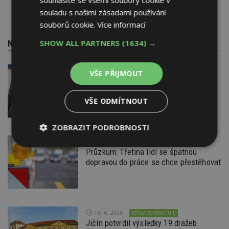
souhlasíte se všemi soubory cookie v
souladu s našimi zásadami používání
souborů cookie.
Více informací
SHOW ALL PARTNERS
(1634) →
NEJNOVĚJŠÍ REDAKČNÍ ZPRÁVY
29. 6. 2026
VŠE PŘIJMOUT
Soutěž Brownfield roku 2026
VŠE ODMÍTNOUT
ZOBRAZIT PODROBNOSTI
22. 6. 2026
Nezbytně
Výkonové
Soubory
Průzkum: Třetina lidí se špatnou
nutné
soubory
cílení
dopravou do práce se chce přestěhovat
soubory
Funkční soubory
Nezařazené
soubory
18. 6. 2026
ESTAV DOPORUČUJE
Jičín potvrdil výsledky 19 dražeb