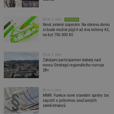
vz
d
l
z
st
w
28. 5. 2026
AKTUÁLNĚ
Nová zelená úsporám: Na obnovu domu
_dc_gtm_UA-53599847-1
.estav.cz
53
T
si bude možné půjčit až dva miliony Kč,
sekund
co
př
na byt 750.000 Kč
w
po
S
Go
da
28. 5. 2026
kó
Po
Zahájení participativní debaty nad
lz
novou Strategií regionálního rozvoje
z
nu
28+
be
sk
f
s
ná
14. 5. 2026
je
kt
MMR: Funkce nové stavební správy lze
id
zajistit s polovinou současných
p
ú
zaměstnanců
An