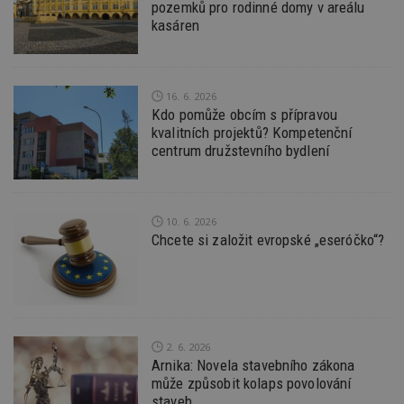
pozemků pro rodinné domy v areálu
kasáren
16. 6. 2026
Nezbytně nutné soubory
Kdo pomůže obcím s přípravou
Výkonové soubory
Soubory cílení
kvalitních projektů? Kompetenční
Funkční soubory
Nezařazené soubory
centrum družstevního bydlení
Nezbytně nutné soubory cookie umožňují základní
funkce webových stránek, jako je přihlášení
uživatele a správa účtu. Webové stránky nelze bez
10. 6. 2026
nezbytně nutných souborů cookie správně
Chcete si založit evropské „eseróčko“?
používat.
Provider
/
Název
Vyprší
P
Doména
_hjIncludedInPageviewSample
2
T
Hotjar Ltd
minuty
co
www.estav.cz
na
ab
2. 6. 2026
Ho
Arnika: Novela stavebního zákona
zd
může způsobit kolaps povolování
ná
z
staveb