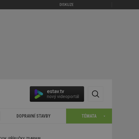
DISKUZE
estav.tv
nový videoportál
DOPRAVNÍ STAVBY
TÉMATA
BOOK: PŘÍRUČKY ZDARMA!