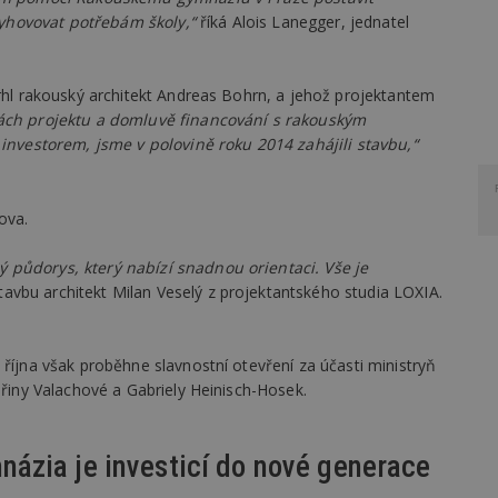
yhovovat potřebám školy,“
říká Alois Lanegger, jednatel
vrhl rakouský architekt Andreas Bohrn, a jehož projektantem
vách projektu a domluvě financování s rakouským
 investorem, jsme v polovině roku 2014 zahájili stavbu,“
ova.
 půdorys, který nabízí snadnou orientaci. Vše je
tavbu architekt Milan Veselý z projektantského studia LOXIA.
 října však proběhne slavnostní otevření za účasti ministryň
eřiny Valachové a Gabriely Heinisch-Hosek.
zia je investicí do nové generace