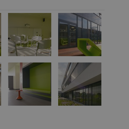
vzorkování dat definovaného limitem z
vašeho webu.
847-1
.estav.cz
53
Tento soubor cookie je přidružen k w
sekund
Správce značek Google k načtení dalšíc
stránku. Pokud je použit, lze jej považ
nutný, protože bez něj jiné skripty ne
správně. Konec názvu je jedinečné číslo
identifikátorem přidruženého účtu Goog
www.estav.cz
1 rok
Tento soubor cookie se používá k vytvá
uživatele
29
Soubor cookie je nastaven tak, aby Hot
Hotjar Ltd
minut
začátek cesty uživatele pro celkový poče
.estav.cz
54
Neobsahuje žádné identifikovatelné in
sekund
onInProgress
29
Soubor cookie je nastaven tak, aby Hot
Hotjar Ltd
minut
začátek cesty uživatele pro celkový poče
.estav.cz
54
Neobsahuje žádné identifikovatelné in
sekund
www.estav.cz
29
Tento soubor cookie se používá k vytvá
minut
uživatele
53
sekund
1 rok
Jedná se o soubor cookie, který slouží k
Google LLC
dalších souborů cookie návštěvníkem 
.estav.cz