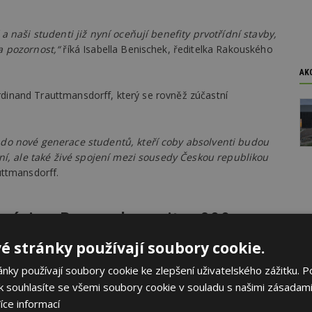
 naši studenti již nyní oceňují benefity prvotřídní stavby,
a pozornost,“
říká Isabella Benischek, ředitelka Rakouského
AK
erdinand Trauttmansdorff, který se rovněž zúčastní
do nové generace studentů, kteří coby absolventi budou
ní, ale také živé spojení mezi sousedy Českou republikou
uttmansdorff.
ázia v Praze s kapacitou 300
é stránky používají soubory cookie.
ky používají soubory cookie ke zlepšení uživatelského zážitku. P
inělý projekt financovaný rakouským Spolkové ministerstvo
 souhlasíte se všemi soubory cookie v souladu s našimi zásadami
aiffeisen - Leasing, s.r.o., s podporou Ministerstva školství,
íce informací
části Praha 12. Projekt obohatí prostřednictvím šestiletého