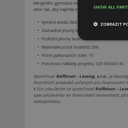
bilingvního gymnázia nabídku vzdělávání na Praze 
SHOW ALL PAR
obor tak, aby naplnila svou kapacitu, která umožňu
Výměra areálu školy: 11 170 m²
ZOBRAZIT P
Zastavěné plochy budovami: 2 050 m²
Podlažní plochy budov: 5 575 m²
Nezbytně
nutné soubor
Maximální počet studentů:300
Počet parkovacích stání: 15
Pořizovací náklady projektu: 325 000 000 Kč
Společnost
Raiffeisen - Leasing, s.r.o.
,
je leasin
finančních produktů určených pro financování m
Nezbytně nutné s
k fúzi sloučením se společností
Raiffeisen – Leas
specializovanou na financování nemovitostí, přiče
Nezbytně nutné soubo
nástupnickou.
Webové stránky nelz
Název
_hjIncludedInPa