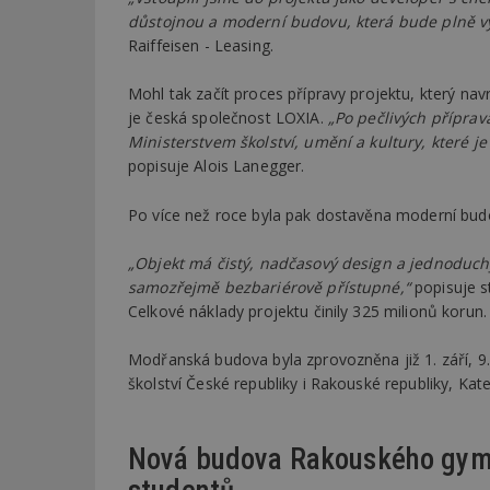
důstojnou a moderní budovu, která bude plně v
Raiffeisen - Leasing.
Mohl tak začít proces přípravy projektu, který na
je česká společnost LOXIA.
„Po pečlivých přípra
Ministerstvem školství, umění a kultury, které je
popisuje Alois Lanegger.
Po více než roce byla pak dostavěna moderní bud
„Objekt má čistý, nadčasový design a jednoduchý
samozřejmě bezbariérově přístupné,“
popisuje s
Celkové náklady projektu činily 325 milionů korun.
Modřanská budova byla zprovozněna již 1. září, 9.
školství České republiky i Rakouské republiky, Kat
Nová budova Rakouského gymná