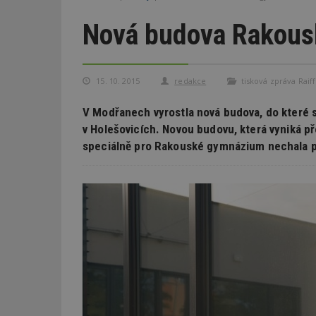
Nová budova Rakous
15. 10. 2015
redakce
tisková zpráva Raiffe
V Modřanech vyrostla nová budova, do které
v Holešovicích. Novou budovu, která vyniká 
speciálně pro Rakouské gymnázium nechala po