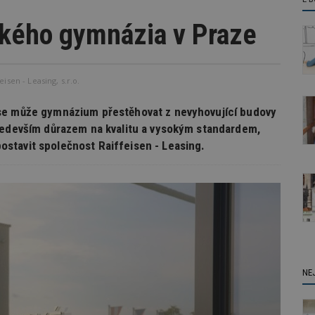
kého gymnázia v Praze
isen - Leasing, s.r.o.
 se může gymnázium přestěhovat z nevyhovující budovy
především důrazem na kvalitu a vysokým standardem,
stavit společnost Raiffeisen - Leasing.
NE