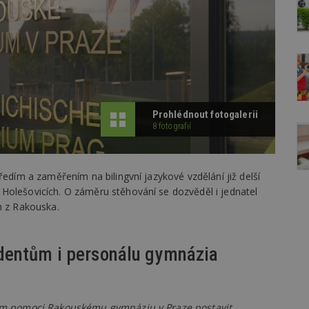
Prohlédnout fotogalerii
8 fotografií
ředím a zaměřením na bilingvní jazykové vzdělání již delší
Holešovicích. O záměru stěhování se dozvěděl i jednatel
m z Rakouska.
dentům i personálu gymnázia
ílem pomoci Rakouskému gymnáziu v Praze postavit