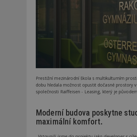
Prestižní mezinárodní škola s multikulturním prost
dobu hledala možnost opustit dočasné prostory v 
společnosti Raiffeisen - Leasing, který je původe
Moderní budova poskytne stu
maximální komfort.
„Vstoupili jsme do projektu jako developer s c