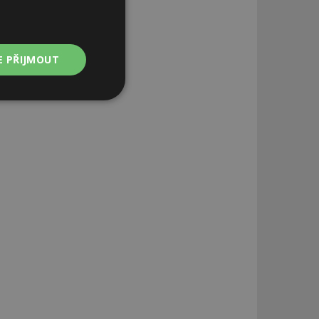
E PŘIJMOUT
Nezařazené
soubory
zařazené soubory
 a správa účtu.
aby informoval
zahrnut do