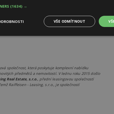
12, škola rovněž usiluje o možnost rozšíření o osmiletý
TNERS
(1634) →
je vzdělávání 300 mladých lidí.
ODROBNOSTI
VŠE ODMÍTNOUT
VŠ
Výkonové
Soubory cílení
Funkční
y
soubory
soubory
gová společnost, která poskytuje komplexní nabídku
ovitých předmětů a nemovitostí. V lednu roku 2015 došlo
oubory
Výkonové soubory
Soubory cílení
Funkční soubory
Ne
ing Real Estate, s.r.o
.
, přední leasingovou společností
mž Raiffeisen - Leasing, s.r.o., je společností
ry cookie umožňují základní funkce webových stránek, jako je přihlášení uživatele
e bez nezbytně nutných souborů cookie správně používat.
Provider
/
Vyprší
Popis
Doména
geviewSample
2
Tento soubor cookie je nastaven tak, 
Hotjar Ltd
minuty
Hotjar o tom, zda je tento návštěvník 
www.estav.cz