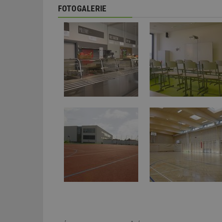
FOTOGALERIE
_dc_gtm_UA-53599
id
_hjFirstSeen
_hjAbsoluteSessi
counter
__gfp_64b