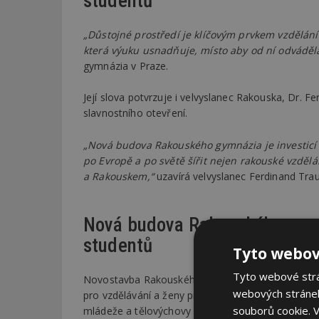
studentů
„Důstojné prostředí je klíčovým prvkem vzdělání a
která výuku usnadňuje, místo aby od ní odváděl
gymnázia v Praze.
Její slova potvrzuje i velvyslanec Rakouska, Dr. F
slavnostního otevření.
„Nová budova Rakouského gymnázia je investicí 
po Evropě a po světě šířit nejen rakouské vzdělá
a Rakouskem,“
uzavírá velvyslanec Ferdinand Tra
Nová budova Rakouského gymn
studentů
Tyto webov
Tyto webové strán
Novostavba Rakouského gymnázia v Praze je ojed
webových stránek
pro vzdělávání a ženy prostřednictvím společnosti R
souborů cookie.
V
mládeže a tělovýchovy České Republiky a Městské 