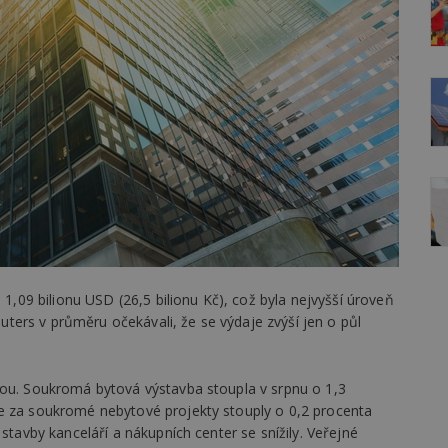
 1,09 bilionu USD (26,5 bilionu Kč), což byla nejvyšší úroveň
ers v průměru očekávali, že se výdaje zvýší jen o půl
bou. Soukromá bytová výstavba stoupla v srpnu o 1,3
e za soukromé nebytové projekty stouply o 0,2 procenta
 stavby kanceláří a nákupních center se snížily. Veřejné