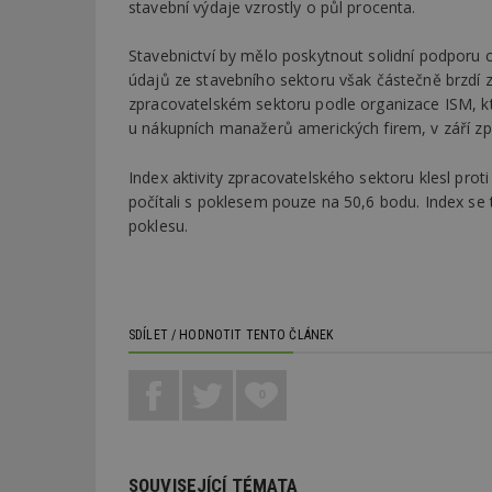
stavební výdaje vzrostly o půl procenta.
Stavebnictví by mělo poskytnout solidní podporu 
údajů ze stavebního sektoru však částečně brzdí 
zpracovatelském sektoru podle organizace ISM, 
u nákupních manažerů amerických firem, v září zpo
Index aktivity zpracovatelského sektoru klesl prot
počítali s poklesem pouze na 50,6 bodu. Index se tak
poklesu.
SDÍLET / HODNOTIT TENTO ČLÁNEK
0
SOUVISEJÍCÍ TÉMATA