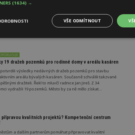
TNERS
(1634) →
dí se špatnou dopravou do práce se chce přestěhovat
važuje dopravní dostupnost z bydlení do práce za špatnou, se
ODROBNOSTI
VŠE ODMÍTNOUT
VŠ
kem 37 procent Čechů zaznamenalo, že se situace s dopravou za
 více než polovina respondentů ji považuje za stejnou a podle
ila. Zhoršení dopravy do práce oproti loňsku…
Výkonové
Soubory cílení
Funkční
y
soubory
soubory
DOPORUČUJE
edky 19 dražeb pozemků pro rodinné domy v areálu kasáren
s potvrdili výsledky nedávných dražeb pozemků pro stavbu
ktivním areálu bývalých kasáren. Současně schválili takzvané
ěšnými dražiteli. Řekl to mluvčí radnice Jan Jireš. Z 34
oubory
Výkonové soubory
Soubory cílení
Funkční soubory
Ne
mci vydražili 19 pozemků. Město by za ně mělo získat…
ry cookie umožňují základní funkce webových stránek, jako je přihlášení uživatele
e bez nezbytně nutných souborů cookie správně používat.
Provider
/
Vyprší
Popis
Doména
přípravou kvalitních projektů? Kompetenční centrum
í
geviewSample
2
Tento soubor cookie je nastaven tak, 
Hotjar Ltd
minuty
Hotjar o tom, zda je tento návštěvník 
www.estav.cz
ěstům a dalším partnerům pomáhat připravovat kvalitní
vzorkování dat definovaného limitem z