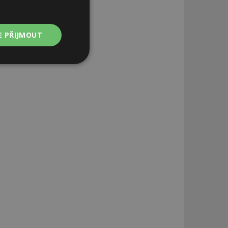
E PŘIJMOUT
Nezařazené
soubory
zařazené soubory
 a správa účtu.
aby informoval
zahrnut do
obrazení stránky