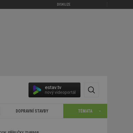
DISKUZE
estav.tv
nový videoportál
DOPRAVNÍ STAVBY
TÉMATA
BOOK: PŘÍRUČKY ZDARMA!