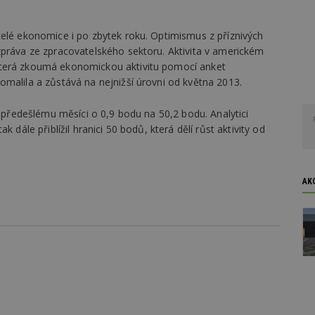
celé ekonomice i po zbytek roku. Optimismus z příznivých
zpráva ze zpracovatelského sektoru. Aktivita v americkém
která zkoumá ekonomickou aktivitu pomocí anket
malila a zůstává na nejnižší úrovni od května 2013.
i předešlému měsíci o 0,9 bodu na 50,2 bodu. Analytici
 dále přiblížil hranici 50 bodů, která dělí růst aktivity od
AK