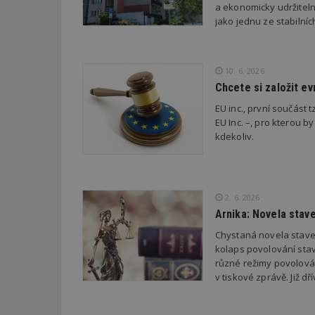
a ekonomicky udržiteln
jako jednu ze stabilní
_dc_gtm_UA-53599
10. 6. 2026
Chcete si založit e
id
EU inc., první součást t
EU Inc. –, pro kterou by
_hjFirstSeen
kdekoliv.
_hjAbsoluteSessi
2. 6. 2026
Arnika: Novela stav
counter
Chystaná novela stave
kolaps povolování stav
různé režimy povolován
__gfp_64b
v tiskové zprávě. Již 