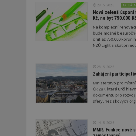
28. 5. 2026
AKTUÁL
Název
Provider
Pr
Nová zelená úsporám
Název
Název
/
D
Kč, na byt 750.000 K
Název
_hjSessionUser_1
Doména
test
.m
Na komplexní renovac
tu
_gid
CMID
Google
bude možné bezúročně 
LLC
Gdyn
mobile
ww
.estav.cz
činit až 750.000 korun
NZÚ Light získat přímo
_ga
TDID
Google
sssp_session
c
.e
LLC
.estav.cz
ui
VISITOR_INFO1_LI
28. 5. 2026
cct
Zahájení participati
_hjSession_170189
Ministerstvo pro místn
Gtest
uid
ČR 28+, která určí hlav
dokumentu pro rozvoj ú
C
sféry, neziskových orga
test_cookie
bm2uu
cct
14. 5. 2026
id
MMR: Funkce nové st
ibbid
zaměstnanců