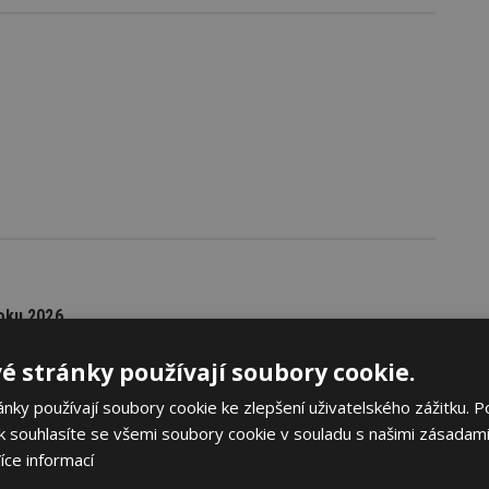
oku 2026
yhlásila první ročník soutěže Brownfield roku 2026, která
é stránky používají soubory cookie.
rojekty revitalizace brownfieldů měst a obcí z celé České
ky používají soubory cookie ke zlepšení uživatelského zážitku. P
 souhlasíte se všemi soubory cookie v souladu s našimi zásadami
íce informací