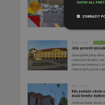
SHOW ALL PAR
Průzkum: Třetina li
Třetina lidí, která po
ZOBRAZIT P
chce přestěhovat. Cel
poslední rok zhoršila,
šesti procent se zlepš
Nezbytně
nutné soubor
18. 6. 2026
ESTAV 
Jičín potvrdil výsl
Zastupitelé Jičína dne
rodinných domků v atra
plánovací smlouvy s úsp
Nezbytně nutné s
nabízených parcel záje
Nezbytně nutné soubo
Webové stránky nelz
16. 6. 2026
Název
Kdo pomůže obcím s 
družstevního bydlen
_hjIncludedInPa
Centrum bude obcím, m