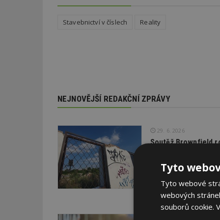
Stavebnictví v číslech
Reality
NEJNOVĚJŠÍ REDAKČNÍ ZPRÁVY
29. 6. 2026
Soutěž Brownfield r
Agentura CzechInvest v
Tyto webov
oceňuje nejzdařilejší p
republiky.
Tyto webové strán
webových stránek
souborů cookie.
V
22. 6. 2026