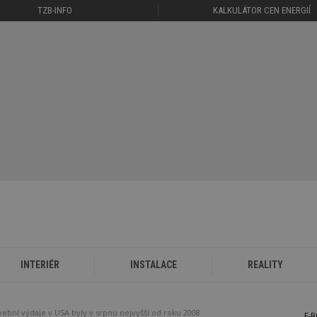
TZB-INFO
KALKULÁTOR CEN ENERGIÍ
INTERIÉR
INSTALACE
REALITY
vební výdaje v USA byly v srpnu nejvyšší od roku 2008
E-