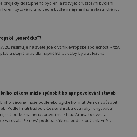
vašeho webu.
é projekty dostupného bydlení a rozvíjet družstevní bydlení
ch forem bytového trhu vedle bydlení nájemního a vlastnického.
847-1
.estav.cz
53
Tento soubor cookie je přidružen k w
sekund
Správce značek Google k načtení dalšíc
stránku. Pokud je použit, lze jej považ
nutný, protože bez něj jiné skripty ne
správně. Konec názvu je jedinečné číslo
identifikátorem přidruženého účtu Goog
vropské „eseróčko“?
www.estav.cz
1 rok
Tento soubor cookie se používá k vytvá
uživatele
zv. 28. režimu je na světě. Jde o vznik evropské společnosti – tzv.
 platila stejná pravidla napříč EU, ať už by byla založená
29
Soubor cookie je nastaven tak, aby Hot
Hotjar Ltd
minut
začátek cesty uživatele pro celkový poče
.estav.cz
54
Neobsahuje žádné identifikovatelné in
sekund
onInProgress
29
Soubor cookie je nastaven tak, aby Hot
Hotjar Ltd
minut
začátek cesty uživatele pro celkový poče
.estav.cz
54
Neobsahuje žádné identifikovatelné in
sekund
ebního zákona může způsobit kolaps povolování staveb
www.estav.cz
29
Tento soubor cookie se používá k vytvá
bního zákona může podle ekologického hnutí Arnika způsobit
minut
uživatele
53
eb. Podle hnutí budou v Česku zhruba dva roky fungovat tři
sekund
í, což bude znamenat právní nejistotu. Arnika to uvedla
1 rok
Jedná se o soubor cookie, který slouží k
dříve varovala, že nová podoba zákona bude sloužit hlavně…
Google LLC
dalších souborů cookie návštěvníkem 
.estav.cz