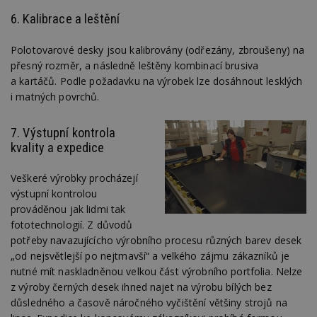
6. Kalibrace a leštění
Polotovarové desky jsou kalibrovány (odřezány, zbroušeny) na
přesný rozměr, a následně leštěny kombinací brusiva
a kartáčů. Podle požadavku na výrobek lze dosáhnout lesklých
i matných povrchů.
7. Výstupní kontrola
kvality a expedice
Veškeré výrobky procházejí
výstupní kontrolou
prováděnou jak lidmi tak
fototechnologií. Z důvodů
potřeby navazujícícho výrobního procesu různých barev desek
„od nejsvětlejší po nejtmavší“ a velkého zájmu zákazníků je
nutné mít naskladněnou velkou část výrobního portfolia. Nelze
z výroby černých desek ihned najet na výrobu bílých bez
důsledného a časově náročného vyčištění většiny strojů na