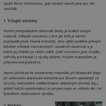
vyváží firma Technistone, jejíž výrobní závod jsme pro Vás
navštívili.
1. Vstupní suroviny
Prvním předpokladem dokonalé desky je kvalitní vstupní
materiál. Základní surovinou z více jak 90% je kámen
popřípadě písek, hlavně křemičitý. Jeho výběr podléhá přísným
kritériím ohledně mechanických i vizuálních vlastností a je
nutné jej shánět po celém světě. Další surovinou jsou zrcadla,
odřezky pocházející z výroby skláren. Pojícím materiálem je
polyesterová pryskyřice.
Nesmí docházet ke kontaminaci materiálu při skladování (např.
při venkovním skladování kontaminace dřevem spadaným ze
stromů, nedůsledné oddělení barev sklěněných úlomků atp.),
jelikož každá nedokonalost se projeví nejen ve vzhledu ale i na
fyzikálních vlastnostech výrobku.
2. Míchání