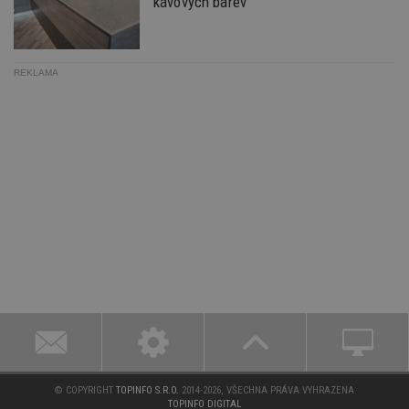
kávových barev
_dc_gtm_UA-53599847-1
.estav.cz
53
sekund
REKLAMA
id
www.estav.cz
1 rok
_hjFirstSeen
29
Hotjar Ltd
minut
.estav.cz
54
sekund
_hjAbsoluteSessionInProgress
29
Hotjar Ltd
minut
.estav.cz
54
sekund
counter
www.estav.cz
29
© COPYRIGHT
TOPINFO S.R.O.
2014-2026, VŠECHNA PRÁVA VYHRAZENA
minut
TOPINFO DIGITAL