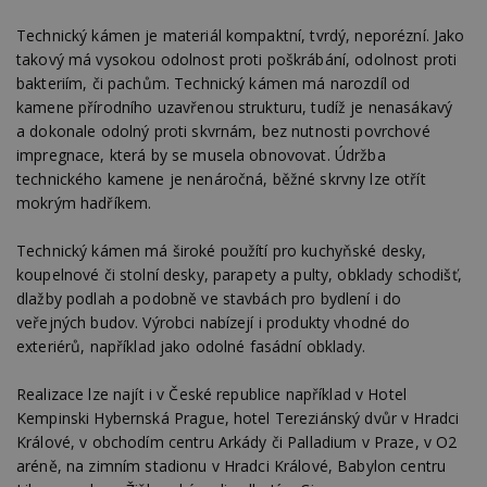
Technický kámen je materiál kompaktní, tvrdý, neporézní. Jako
takový má vysokou odolnost proti poškrábání, odolnost proti
bakteriím, či pachům. Technický kámen má narozdíl od
kamene přírodního uzavřenou strukturu, tudíž je nenasákavý
a dokonale odolný proti skvrnám, bez nutnosti povrchové
impregnace, která by se musela obnovovat. Údržba
technického kamene je nenáročná, běžné skrvny lze otřít
mokrým hadříkem.
Technický kámen má široké použítí pro kuchyňské desky,
koupelnové či stolní desky, parapety a pulty, obklady schodišť,
dlažby podlah a podobně ve stavbách pro bydlení i do
veřejných budov. Výrobci nabízejí i produkty vhodné do
exteriérů, například jako odolné fasádní obklady.
Realizace lze najít i v České republice například v Hotel
Kempinski Hybernská Prague, hotel Tereziánský dvůr v Hradci
Králové, v obchodím centru Arkády či Palladium v Praze, v O2
aréně, na zimním stadionu v Hradci Králové, Babylon centru