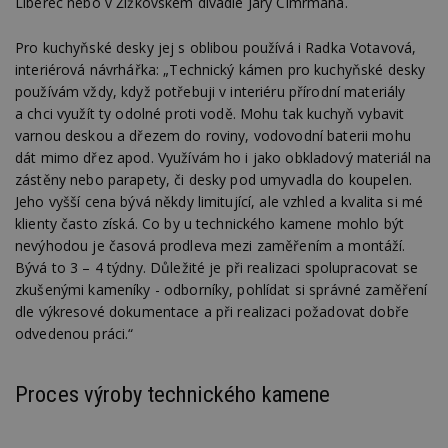
Liberec nebo v Žižkovském divadle Járy Cimrmana.
Pro kuchyňské desky jej s oblibou používá i Radka Votavová,
interiérová návrhářka: „Technický kámen pro kuchyňské desky
používám vždy, když potřebuji v interiéru přírodní materiály
a chci využít ty odolné proti vodě. Mohu tak kuchyň vybavit
varnou deskou a dřezem do roviny, vodovodní baterii mohu
dát mimo dřez apod. Využívám ho i jako obkladový materiál na
zástěny nebo parapety, či desky pod umyvadla do koupelen.
Jeho vyšší cena bývá někdy limitující, ale vzhled a kvalita si mé
klienty často získá. Co by u technického kamene mohlo být
nevýhodou je časová prodleva mezi zaměřením a montáží.
Bývá to 3 – 4 týdny. Důležité je při realizaci spolupracovat se
zkušenými kameníky - odborníky, pohlídat si správné zaměření
dle výkresové dokumentace a při realizaci požadovat dobře
odvedenou práci.“
Proces výroby technického kamene