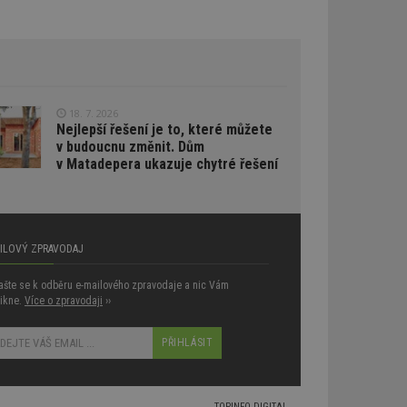
lýze a optimalizaci
oogle Targeting
e
tch.net, aby byly
antnější.
ale pokud je
18. 7. 2026
pravděpodobně
Nejlepší řešení je to, které můžete
v budoucnu změnit. Dům
tch.net, aby byly
v Matadepera ukazuje chytré řešení
antnější.
umožňuje
e webech. To
reklamy a zajistit,
 stejné reklamy.
AILOVÝ ZPRAVODAJ
atelů napříč
lašte se k odběru e-mailového zpravodaje a nic Vám
ikne.
Více o zpravodaji
››
aci relevance
ích z více
vštěvnících obvykle
am třetích stran.
umožňuje
e webech. To
reklamy a zajistit,
TOPINFO DIGITAL