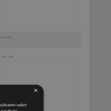
REKLAMA
REKLAMA
×
oužíváním našich
 používání