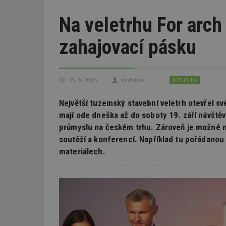
Na veletrhu For arch
zahajovací pásku
15. 9. 2015
redakce
AKTUÁLNĚ
Největší tuzemský stavební veletrh otevřel sv
mají ode dneška až do soboty 19. září návště
průmyslu na českém trhu. Zároveň je možné n
soutěží a konferencí. Například tu pořádanou
materiálech.