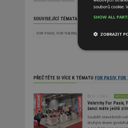
souborů cookie.
V
SHOW ALL PAR
SOUVISEJÍCÍ TÉMATA
FOR PASIV, FOR THERM, FOR WOOD
ZOBRAZIT P
Nezbytně
nutné soubor
PŘEČTĚTE SI VÍCE K TÉMATU
FOR PASIV, FO
Nezbytně nutné s
13. 2. 2026
AKTUÁL
Veletrhy For Pasiv,
Nezbytně nutné soubo
šanci máte ještě zít
Webové stránky nelz
Souběh stavebních vel
Název
druhým dnem (probíhá o