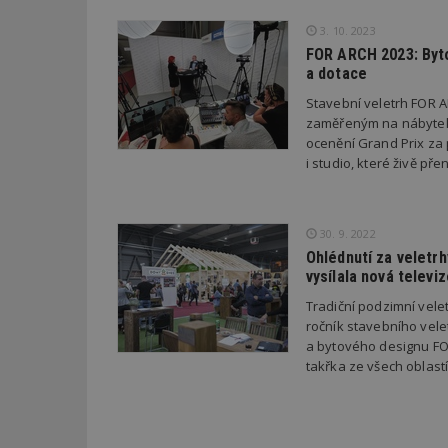
3. 10. 2023
FOR ARCH 2023: Bytov
a dotace
Název
Provider
Pr
Název
Název
/
D
Stavební veletrh FOR 
Název
_hjSessionUser_1
Doména
zaměřeným na nábytek 
test
.m
ocenění Grand Prix za p
tu
_gid
CMID
Google
LLC
i studio, které živě př
Gdyn
mobile
ww
.estav.cz
_ga
TDID
Google
sssp_session
c
.e
LLC
30. 9. 2022
.estav.cz
ui
Ohlédnutí za veletr
VISITOR_INFO1_LI
cct
vysílala nová televiz
_hjSession_170189
Tradiční podzimní vele
ročník stavebního vele
Gtest
uid
a bytového designu FO
takřka ze všech oblast
C
test_cookie
bm2uu