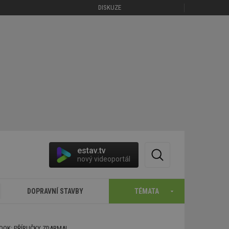
DISKUZE
estav.tv
nový videoportál
DOPRAVNÍ STAVBY
TÉMATA
BOOK: PŘÍRUČKY ZDARMA!