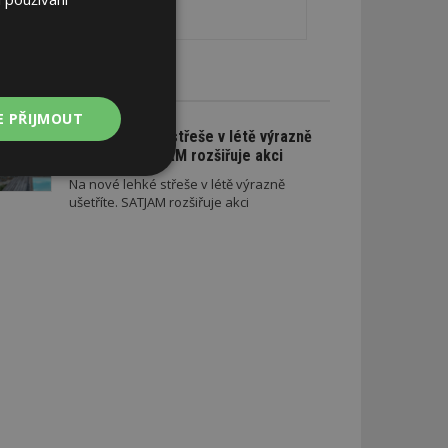
CE A SLEVY
E PŘIJMOUT
Na nové lehké střeše v létě výrazně
ušetříte. SATJAM rozšiřuje akci
Nezařazené
Na nové lehké střeše v létě výrazně
soubory
ušetříte. SATJAM rozšiřuje akci
zařazené soubory
 a správa účtu.