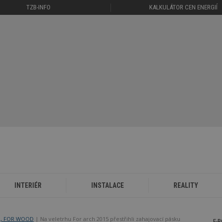
TZB-INFO
KALKULÁTOR CEN ENERGIÍ
INTERIÉR
INSTALACE
REALITY
M, FOR WOOD
Na veletrhu For arch 2015 přestřihli zahajovací pásku
E-