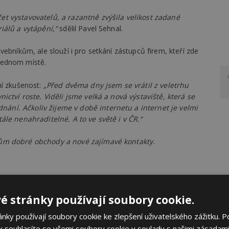
t vystavovatelů, a razantně zvýšila velikost zadané
iálů a vytápění,“
sdělil Pavel Sehnal.
ebníkům, ale slouží i pro setkání zástupců firem, kteří zde
jednom místě.
ní zkušenost:
„Před dvěma dny jsem se vrátil z veletrhu
ictví roste. Viděli jsme velká a nová výstaviště, která se
ní. Ačkoliv žijeme v době internetu a internet je velmi
ále nenahraditelné. A to ve světě i v ČR.“
lům dobré obchody a nové zajímavé kontakty.
é stránky používají soubory cookie.
ky používají soubory cookie ke zlepšení uživatelského zážitku. P
 souhlasíte se všemi soubory cookie v souladu s našimi zásadami