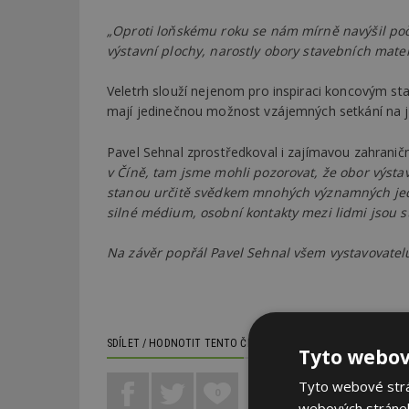
„Oproti loňskému roku se nám mírně navýšil poče
výstavní plochy, narostly obory stavebních mater
Veletrh slouží nejenom pro inspiraci koncovým stav
mají jedinečnou možnost vzájemných setkání na 
Pavel Sehnal zprostředkoval i zajímavou zahranič
v Číně, tam jsme mohli pozorovat, že obor výstavn
stanou určitě svědkem mnohých významných jedná
silné médium, osobní kontakty mezi lidmi jsou st
Na závěr popřál Pavel Sehnal všem vystavovate
SDÍLET / HODNOTIT TENTO ČLÁNEK
Tyto webov
Tyto webové strán
0
webových stránek