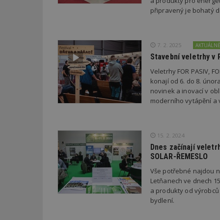
a produkty pro energet
_hjIncludedInPa
připravený je bohatý
_dc_gtm_UA-53599
7. 2. 2025
AKTUÁLN
Stavební veletrhy v 
Veletrhy FOR PASIV, 
konají od 6. do 8. únor
novinek a inovací v ob
id
moderního vytápění a 
_hjFirstSeen
15. 2. 2024
Dnes začínají velet
_hjAbsoluteSessi
SOLAR-ŘEMESLO
Vše potřebné najdou n
Letňanech ve dnech 15.
counter
a produkty od výrobců 
bydlení.
__gfp_64b