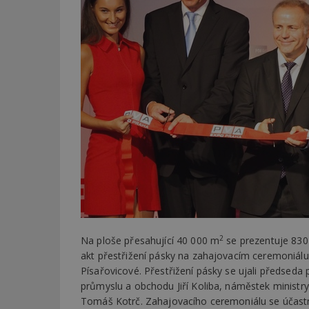
2
Na ploše přesahující 40 000 m
se prezentuje 830 
akt přestřižení pásky na zahajovacím ceremoniálu
Písařovicové. Přestřižení pásky se ujali předsed
průmyslu a obchodu Jiří Koliba, náměstek ministry
Tomáš Kotrč. Zahajovacího ceremoniálu se účastni