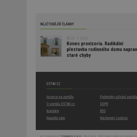
cct
id
ibbid
ibbid
tuuid
NEJČTENĚJŠÍ ČLÁNKY
c
sid
20. 7. 2026
Konec provizoria. Radikální
přestavba rodinného domu naprav
tuuid
staré chyby
tuuid_lu
ESTAV.CZ
uu
Inzerce na portálu
Podmínky užívání portál
O portálu ESTAV.cz
GDPR
uuid
Kontakty
RSS
Napište nám
Nastavení cookies
tuuid_lu
© COPYRIGHT
TOPINFO S.R.O.
2014-2026, VŠECHNA PRÁVA VYHRAZENA