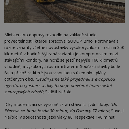
Ministerstvo dopravy rozhodlo na základě studie
proveditelnosti, kterou zpracoval SUDOP Brno. Porovnávala
různé varianty včetně novostavby vysokorychlostní trati na 350
kilometrů v hodině. Vybraná varianta je kompromisem mezi
stávajícími koridory, na nichž se jezdí nejvýše 160 kilometrů
v hodině, a vysokorychlostními tratěmi. Součástí stavby bude
řada přeložek, které jsou v souladu s územními plány
dotčených obcí
. "Studii jsme také projednali s evropskou
agenturou Jaspers a díky tomu je otevřené financování
z evropských zdrojů,"
sdělil Neřold.
Díky modernizaci se výrazně zkrátí stávající jízdní doby.
"Do
Přerova se bude jezdit 30 minut, do Ostravy 77 minut,"
uvedl
Neřold. V současnosti jezdí vlaky 80, respektive 140 minut.