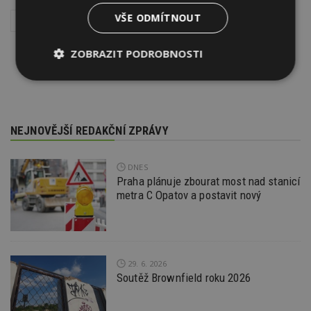
VŠE ODMÍTNOUT
Dopravní stavby
Stavba
ZOBRAZIT PODROBNOSTI
Nezbytně
Výkonové
Soubory
nutné
soubory
cílení
soubory
NEJNOVĚJŠÍ REDAKČNÍ ZPRÁVY
Funkční soubory
Nezařazené
DNES
soubory
Praha plánuje zbourat most nad stanicí
metra C Opatov a postavit nový
29. 6. 2026
Nezbytně nutné soubory
Soutěž Brownfield roku 2026
Výkonové soubory
Soubory cílení
Funkční soubory
Nezařazené soubory