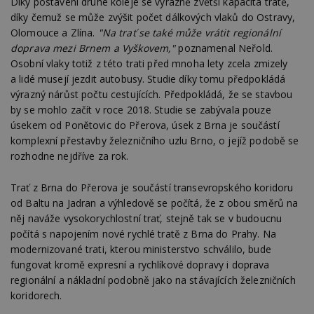
Díky postavení druhé koleje se výrazně zvětší kapacita tratě,
díky čemuž se může zvýšit počet dálkových vlaků do Ostravy,
Olomouce a Zlína.
"Na trať se také může vrátit regionální
doprava mezi Brnem a Vyškovem,"
poznamenal Neřold.
Osobní vlaky totiž z této trati před mnoha lety zcela zmizely
a lidé musejí jezdit autobusy. Studie díky tomu předpokládá
výrazný nárůst počtu cestujících. Předpokládá, že se stavbou
by se mohlo začít v roce 2018. Studie se zabývala pouze
úsekem od Ponětovic do Přerova, úsek z Brna je součástí
komplexní přestavby železničního uzlu Brno, o jejíž podobě se
rozhodne nejdříve za rok.
Trať z Brna do Přerova je součástí transevropského koridoru
od Baltu na Jadran a výhledově se počítá, že z obou směrů na
něj naváže vysokorychlostní trať, stejně tak se v budoucnu
počítá s napojením nové rychlé tratě z Brna do Prahy. Na
modernizované trati, kterou ministerstvo schválilo, bude
fungovat kromě expresní a rychlíkové dopravy i doprava
regionální a nákladní podobně jako na stávajících železničních
koridorech.