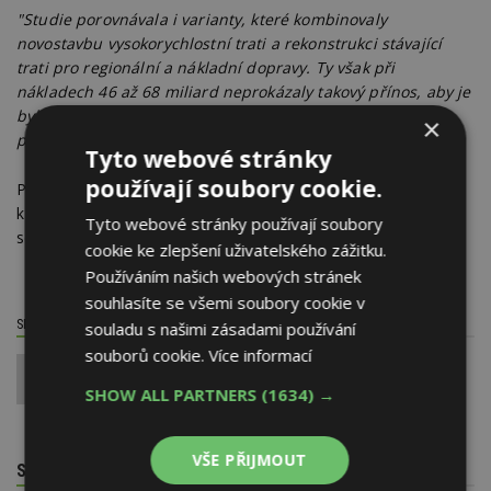
"Studie porovnávala i varianty, které kombinovaly
novostavbu vysokorychlostní trati a rekonstrukci stávající
trati pro regionální a nákladní dopravy. Ty však při
nákladech 46 až 68 miliard neprokázaly takový přínos, aby je
bylo možné obhájit pro financování z evropských
×
prostředků,"
vysvětlil Neřold.
Tyto webové stránky
používají soubory cookie.
Přesto se podle něj jedná o signál, že se Česko hlásí
k progresivním trendům moderní železnice a jde o první
Tyto webové stránky používají soubory
schválenou trať budoucího systému rychlých spojení.
cookie ke zlepšení uživatelského zážitku.
Používáním našich webových stránek
souhlasíte se všemi soubory cookie v
SDÍLET / HODNOTIT TENTO ČLÁNEK
souladu s našimi zásadami používání
souborů cookie.
Více informací
0
SHOW ALL PARTNERS
(1634) →
VŠE PŘIJMOUT
SOUVISEJÍCÍ TÉMATA