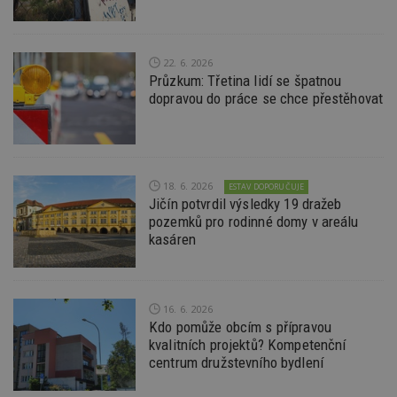
Nezbytně nutné soubory cookie umožňují základní
funkce webových stránek, jako je přihlášení
uživatele a správa účtu. Webové stránky nelze bez
22. 6. 2026
nezbytně nutných souborů cookie správně
Průzkum: Třetina lidí se špatnou
používat.
dopravou do práce se chce přestěhovat
Provider
/
Název
Vyprší
P
Doména
_hjIncludedInPageviewSample
2
T
Hotjar Ltd
minuty
co
www.estav.cz
na
18. 6. 2026
ab
ESTAV DOPORUČUJE
Ho
Jičín potvrdil výsledky 19 dražeb
zd
pozemků pro rodinné domy v areálu
ná
z
kasáren
vz
d
l
z
st
16. 6. 2026
w
Kdo pomůže obcím s přípravou
_dc_gtm_UA-53599847-1
.estav.cz
53
T
kvalitních projektů? Kompetenční
sekund
co
centrum družstevního bydlení
př
w
po