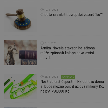
S
Go
da
10. 6. 2026
kó
Po
Chcete si založit evropské „eseróčko“?
lz
z
nu
be
sk
f
s
ná
2. 6. 2026
je
Arnika: Novela stavebního zákona
kt
id
může způsobit kolaps povolování
p
staveb
ú
An
id
www.estav.cz
1 rok
T
co
po
28. 5. 2026
AKTUÁLNĚ
vy
Nová zelená úsporám: Na obnovu domu
se
si bude možné půjčit až dva miliony Kč,
_hjFirstSeen
29
S
Hotjar Ltd
na byt 750.000 Kč
minut
je
.estav.cz
54
ab
sekund
sl
ce
pr