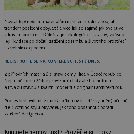
Návrat k přírodním materiálům není jen módní vlnou, ale
trendem poslední doby. Stále více lidí se zajímá jak bydlet ve
zdravém prostředí. Důležitá je i ekologičnost stavby, způsob
její likvidace po dožití, zatížení pozemku a životního prostředí
stavebním odpadem.
REGISTRUJTE SE NA KONFERENCI JEŠTĚ DNES.
Z přírodních materiálů si staví domy i lidé v České republice.
Nejde přitom o žádné provizorní chaty ale hodnotnou
a trvalou stavbu s kvalitní moderní a originální architekturou.
Pro kvalitní bydlení je nutný i příjemný interiér vyladěný přesně
dle životního stylu obyvatel. Jak toho dosáhnout poradí
zkušená designérka.
Kupujete nemovitost? Prověřte si ji díky