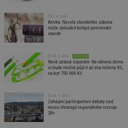
Ho
zd
ná
z
2. 6. 2026
vz
Arnika: Novela stavebního zákona
d
l
může způsobit kolaps povolování
z
staveb
st
w
_dc_gtm_UA-53599847-1
.estav.cz
53
T
sekund
co
př
28. 5. 2026
AKTUÁLNĚ
w
Nová zelená úsporám: Na obnovu domu
po
si bude možné půjčit až dva miliony Kč,
S
Go
na byt 750.000 Kč
da
kó
Po
lz
z
nu
28. 5. 2026
be
Zahájení participativní debaty nad
sk
novou Strategií regionálního rozvoje
f
s
28+
ná
je
kt
id