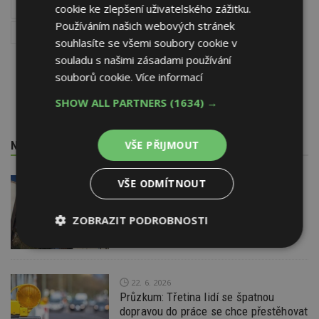
FOR PASIV, FOR THERM, FOR WOOD
Stavba
cookie ke zlepšení uživatelského zážitku.
Používáním našich webových stránek
Jak si postavit rodinný dům
Jak koupit bydlení
souhlasíte se všemi soubory cookie v
souladu s našimi zásadami používání
souborů cookie.
Více informací
SHOW ALL PARTNERS
(1634) →
VŠE PŘIJMOUT
NEJNOVĚJŠÍ REDAKČNÍ ZPRÁVY
VŠE ODMÍTNOUT
29. 6. 2026
Soutěž Brownfield roku 2026
ZOBRAZIT PODROBNOSTI
Nezbytně
Výkonové
Soubory
nutné
soubory
cílení
soubory
22. 6. 2026
Průzkum: Třetina lidí se špatnou
dopravou do práce se chce přestěhovat