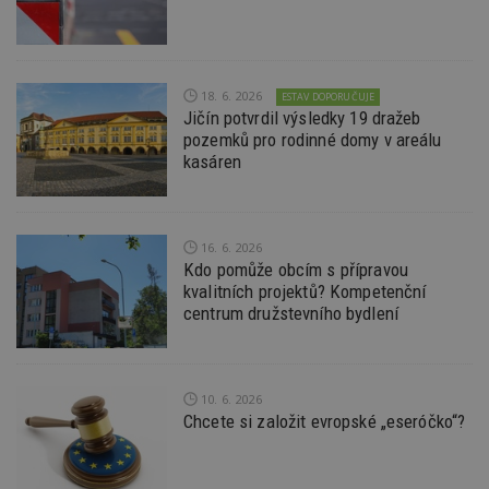
Funkční soubory
Nezařazené
soubory
18. 6. 2026
ESTAV DOPORUČUJE
Jičín potvrdil výsledky 19 dražeb
pozemků pro rodinné domy v areálu
kasáren
Nezbytně nutné soubory
Výkonové soubory
Soubory cílení
Funkční soubory
Nezařazené soubory
16. 6. 2026
Kdo pomůže obcím s přípravou
Nezbytně nutné soubory cookie umožňují základní
kvalitních projektů? Kompetenční
funkce webových stránek, jako je přihlášení
centrum družstevního bydlení
uživatele a správa účtu. Webové stránky nelze bez
nezbytně nutných souborů cookie správně
používat.
Provider
/
Název
Vyprší
P
10. 6. 2026
Doména
Chcete si založit evropské „eseróčko“?
_hjIncludedInPageviewSample
2
T
Hotjar Ltd
minuty
co
www.estav.cz
na
ab