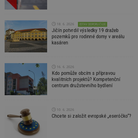
Nezbytně nutné soubory cookie umožňují základní
funkce webových stránek, jako je přihlášení
uživatele a správa účtu. Webové stránky nelze bez
18. 6. 2026
ESTAV DOPORUČUJE
nezbytně nutných souborů cookie správně
Jičín potvrdil výsledky 19 dražeb
používat.
pozemků pro rodinné domy v areálu
Provider
/
Název
Vyprší
P
kasáren
Doména
_hjIncludedInPageviewSample
2
T
Hotjar Ltd
minuty
co
www.estav.cz
na
ab
16. 6. 2026
Ho
Kdo pomůže obcím s přípravou
zd
kvalitních projektů? Kompetenční
ná
z
centrum družstevního bydlení
vz
d
l
z
st
w
10. 6. 2026
Chcete si založit evropské „eseróčko“?
_dc_gtm_UA-53599847-1
.estav.cz
53
T
sekund
co
př
w
po