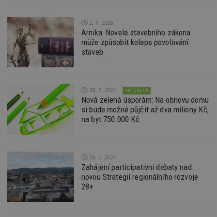
S
Go
da
2. 6. 2026
kó
Po
Arnika: Novela stavebního zákona
lz
může způsobit kolaps povolování
z
nu
staveb
be
sk
f
s
ná
28. 5. 2026
je
AKTUÁLNĚ
kt
Nová zelená úsporám: Na obnovu domu
id
si bude možné půjčit až dva miliony Kč,
p
ú
na byt 750.000 Kč
An
id
www.estav.cz
1 rok
T
co
po
28. 5. 2026
vy
se
Zahájení participativní debaty nad
novou Strategií regionálního rozvoje
_hjFirstSeen
29
S
Hotjar Ltd
28+
minut
je
.estav.cz
54
ab
sekund
sl
ce
pr