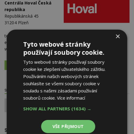
Centrála Hoval Česká
republika
Republikánská 45
31204 Plzeň
×
telefon:
724 318 283
e-mail:
jan.kocka@hoval.com
Tyto webové stránky
web:
www.hoval.cz
používají soubory cookie.
Tyto webové stránky používají soubory
VÍCE O FIRMĚ
VYŽÁDAT DALŠÍ INFORMACE
cookie ke zlepšení uživatelského zážitku.
Používáním našich webových stránek
souhlasíte se všemi soubory cookie v
souladu s našimi zásadami používání
SDÍLET / HODNOTIT TENTO ČLÁNEK
souborů cookie.
Více informací
0
SHOW ALL PARTNERS
(1634) →
VŠE PŘIJMOUT
SOUVISEJÍCÍ TÉMATA