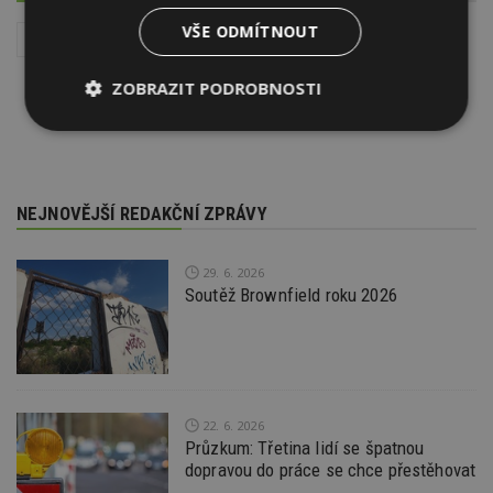
VŠE ODMÍTNOUT
Instalace - TZB
ZOBRAZIT PODROBNOSTI
Nezbytně
Výkonové
Soubory
nutné
soubory
cílení
soubory
NEJNOVĚJŠÍ REDAKČNÍ ZPRÁVY
Funkční soubory
Nezařazené
soubory
29. 6. 2026
Soutěž Brownfield roku 2026
22. 6. 2026
Nezbytně nutné soubory
Průzkum: Třetina lidí se špatnou
Výkonové soubory
Soubory cílení
dopravou do práce se chce přestěhovat
Funkční soubory
Nezařazené soubory