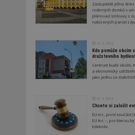
Zastupitelé Jičína dne
rodinných domků v atra
_dc_gtm_UA-53599
plánovací smlouvy s úsp
nabízených parcel záje
16. 6. 2026
id
Kdo pomůže obcím s 
družstevního bydlen
_hjFirstSeen
Centrum bude obcím, m
a ekonomicky udržiteln
jako jednu ze stabilní
_hjAbsoluteSessi
10. 6. 2026
counter
Chcete si založit e
EU inc., první součást t
EU Inc. –, pro kterou by
__gfp_64b
kdekoliv.