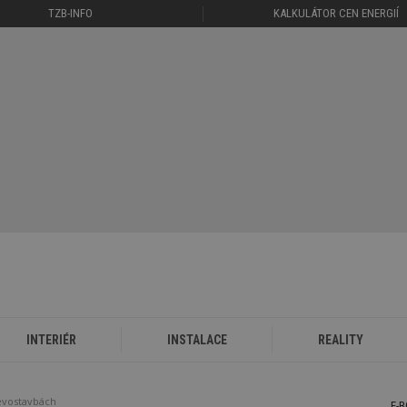
TZB-INFO
KALKULÁTOR CEN ENERGIÍ
INTERIÉR
INSTALACE
REALITY
řevostavbách
E-