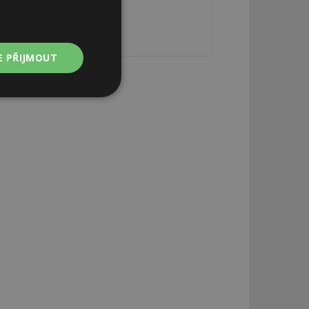
E PŘIJMOUT
Nezařazené
soubory
zařazené soubory
 a správa účtu.
aby informoval
zahrnut do