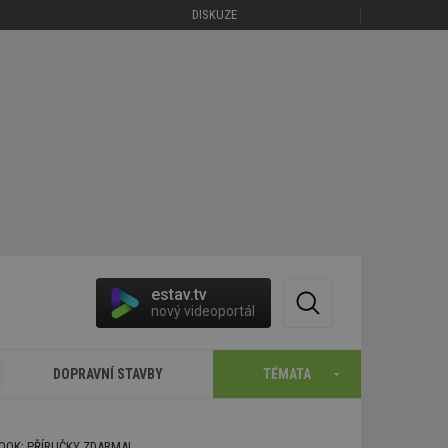
DISKUZE
estav.tv
nový videoportál
DOPRAVNÍ STAVBY
TÉMATA
BOOK: PŘÍRUČKY ZDARMA!