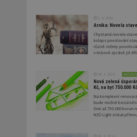
Název
Provider
Pr
Název
2. 6. 2026
Název
/
D
Název
_hjSessionUser_1
Arnika: Novela stav
Doména
test
.m
tu
_gid
CMID
Chystaná novela stave
Google
LLC
kolaps povolování stav
Gdyn
mobile
ww
.estav.cz
různé režimy povolován
_ga
TDID
Google
v tiskové zprávě. Již 
sssp_session
c
.e
LLC
.estav.cz
ui
VISITOR_INFO1_LI
cct
28. 5. 2026
AKTUÁL
Nová zelená úsporám
_hjSession_170189
Kč, na byt 750.000 K
Gtest
uid
Na komplexní renovac
bude možné bezúročně 
C
činit až 750.000 korun
test_cookie
NZÚ Light získat přímo
bm2uu
cct
id
ibbid
28. 5. 2026