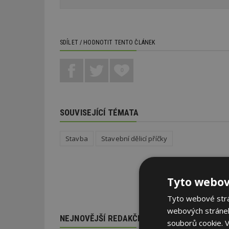
SDÍLET / HODNOTIT TENTO ČLÁNEK
0
SOUVISEJÍCÍ TÉMATA
Stavba
Stavební dělicí příčky
Tyto webov
Tyto webové strán
webových stránek
NEJNOVĚJŠÍ REDAKČNÍ ZPRÁVY
souborů cookie.
V