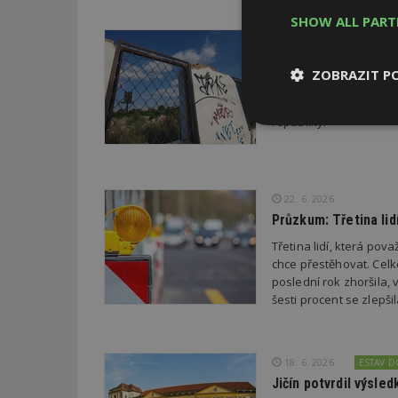
SHOW ALL PAR
29. 6. 2026
Soutěž Brownfield r
ZOBRAZIT P
Agentura CzechInvest v
oceňuje nejzdařilejší p
republiky.
Nezbytně
nutné soubor
22. 6. 2026
Průzkum: Třetina li
Třetina lidí, která po
chce přestěhovat. Cel
Nezbytně nutné s
poslední rok zhoršila,
šesti procent se zlepš
Nezbytně nutné soubo
Webové stránky nelz
Název
18. 6. 2026
ESTAV 
_hjIncludedInPa
Jičín potvrdil výsl