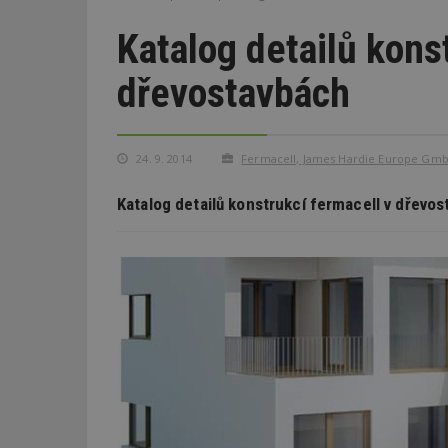
Katalog detailů kons
dřevostavbách
24. 9. 2014
Fermacell, James Hardie Europe GmbH
Katalog detailů konstrukcí fermacell v dřevos