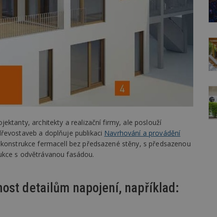
ktanty, architekty a realizační firmy, ale poslouží
dřevostaveb a doplňuje publikaci
Navrhování a provádění
y konstrukce fermacell bez předsazené stěny, s předsazenou
ukce s odvětrávanou fasádou.
ost detailům napojení, například: