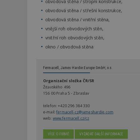
obvodová stěna / stropní konstrukce,
obvodová stěna / střešní konstrukce,
obvodová stěna / vnitřní stěna,
vnější roh obvodových stěn,
vnitřní roh obvodových stěn,
okno / obvodová stěna
Fermacell, James Hardie Europe GmbH, o.s.
Organizační složka ČR/SR
Žitavského 496
156 00 Praha 5 - Zbraslav
telefon:
+420 296 384 330
e-mail:
fermacell-cz@jameshardie.com
web:
www.fermacell.cz/cz
VÍCE O FIRMĚ
VYŽÁDAT DALŠÍ INFORMACE