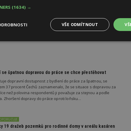
TNERS
(1634) →
oku 2026
ODROBNOSTI
VŠE ODMÍTNOUT
VŠ
yhlásila první ročník soutěže Brownfield roku 2026, která
rojekty revitalizace brownfieldů měst a obcí z celé České
Výkonové
Soubory cílení
Funkční
y
soubory
soubory
dí se špatnou dopravou do práce se chce přestěhovat
važuje dopravní dostupnost z bydlení do práce za špatnou, se
kem 37 procent Čechů zaznamenalo, že se situace s dopravou za
oubory
Výkonové soubory
Soubory cílení
Funkční soubory
Ne
 více než polovina respondentů ji považuje za stejnou a podle
ila. Zhoršení dopravy do práce oproti loňsku…
ry cookie umožňují základní funkce webových stránek, jako je přihlášení uživatele
e bez nezbytně nutných souborů cookie správně používat.
Provider
/
Vyprší
Popis
Doména
DOPORUČUJE
geviewSample
2
Tento soubor cookie je nastaven tak, 
Hotjar Ltd
edky 19 dražeb pozemků pro rodinné domy v areálu kasáren
minuty
Hotjar o tom, zda je tento návštěvník 
www.estav.cz