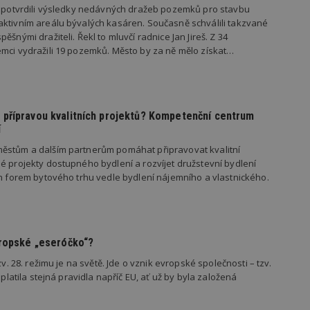
vzorkování dat definovaného limitem z
s potvrdili výsledky nedávných dražeb pozemků pro stavbu
vašeho webu.
ktivním areálu bývalých kasáren. Současně schválili takzvané
847-1
.estav.cz
53
Tento soubor cookie je přidružen k w
ěšnými dražiteli. Řekl to mluvčí radnice Jan Jireš. Z 34
sekund
Správce značek Google k načtení dalšíc
mci vydražili 19 pozemků. Město by za ně mělo získat…
stránku. Pokud je použit, lze jej považ
nutný, protože bez něj jiné skripty ne
správně. Konec názvu je jedinečné číslo
identifikátorem přidruženého účtu Goog
www.estav.cz
1 rok
Tento soubor cookie se používá k vytvá
uživatele
přípravou kvalitních projektů? Kompetenční centrum
í
29
Soubor cookie je nastaven tak, aby Hot
Hotjar Ltd
minut
začátek cesty uživatele pro celkový poče
.estav.cz
ěstům a dalším partnerům pomáhat připravovat kvalitní
54
Neobsahuje žádné identifikovatelné in
é projekty dostupného bydlení a rozvíjet družstevní bydlení
sekund
ch forem bytového trhu vedle bydlení nájemního a vlastnického.
onInProgress
29
Soubor cookie je nastaven tak, aby Hot
Hotjar Ltd
minut
začátek cesty uživatele pro celkový poče
.estav.cz
54
Neobsahuje žádné identifikovatelné in
sekund
www.estav.cz
29
Tento soubor cookie se používá k vytvá
vropské „eseróčko“?
minut
uživatele
53
sekund
zv. 28. režimu je na světě. Jde o vznik evropské společnosti – tzv.
 platila stejná pravidla napříč EU, ať už by byla založená
1 rok
Jedná se o soubor cookie, který slouží k
Google LLC
dalších souborů cookie návštěvníkem 
.estav.cz