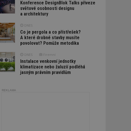
Konference DesignBlok Talks přiveze
světové osobnosti designu
a architektury
DNES
Co je pergola a co přístřešek?
A které drobné stavby musíte
povolovat? Pomůže metodika
DNES
Firemní
Instalace venkovní jednotky
klimatizace nebo žaluzií podléhá
jasným právním pravidlům
REKLAMA