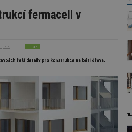
trukcí fermacell v
, o.s.
FIREMNÍ
tavbách řeší detaily pro konstrukce na bázi dřeva.
NE