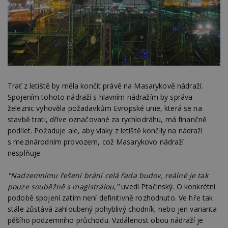
Trať z letiště by měla končit právě na Masarykově nádraží.
Spojením tohoto nádraží s hlavním nádražím by správa
železnic vyhověla požadavkům Evropské unie, která se na
stavbě trati, dříve označované za rychlodráhu, má finančně
podílet. Požaduje ale, aby vlaky z letiště končily na nádraží
s mezinárodním provozem, což Masarykovo nádraží
nesplňuje.
"Nadzemnímu řešení brání celá řada budov, reálné je tak
pouze souběžně s magistrálou,"
uvedl Ptačinský. O konkrétní
podobě spojení zatím není definitivně rozhodnuto. Ve hře tak
stále zůstává zahloubený pohyblivý chodník, nebo jen varianta
pěšího podzemního průchodu. Vzdálenost obou nádraží je