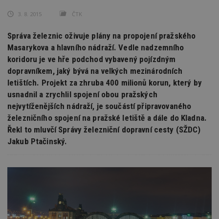
3. 8. 2015
ČTK
Správa železnic oživuje plány na propojení pražského
Masarykova a hlavního nádraží. Vedle nadzemního
koridoru je ve hře podchod vybavený pojízdným
dopravníkem, jaký bývá na velkých mezinárodních
letištích. Projekt za zhruba 400 milionů korun, který by
usnadnil a zrychlil spojení obou pražských
nejvytíženějších nádraží, je součástí připravovaného
železničního spojení na pražské letiště a dále do Kladna.
Řekl to mluvčí Správy železniční dopravní cesty (SŽDC)
Jakub Ptačinský.