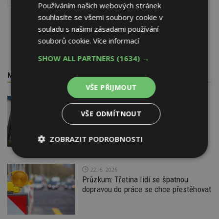
Používáním našich webových stránek
souhlasíte se všemi soubory cookie v
souladu s našimi zásadami používání
souborů cookie.
Více informací
SHOW ALL PARTNERS
(1634) →
NEJNOVĚJŠÍ REDAKČNÍ ZPRÁVY
VŠE PŘIJMOUT
29. 6. 2026
Soutěž Brownfield roku 2026
VŠE ODMÍTNOUT
ZOBRAZIT PODROBNOSTI
Nezbytně
Výkonové
Soubory
nutné
soubory
cílení
22. 6. 2026
soubory
Průzkum: Třetina lidí se špatnou
dopravou do práce se chce přestěhovat
Funkční soubory
Nezařazené