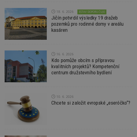
soubory
18. 6. 2026
ESTAV DOPORUČUJE
Jičín potvrdil výsledky 19 dražeb
pozemků pro rodinné domy v areálu
kasáren
Nezbytně nutné soubory
Výkonové soubory
Soubory cílení
16. 6. 2026
Kdo pomůže obcím s přípravou
Funkční soubory
Nezařazené soubory
kvalitních projektů? Kompetenční
centrum družstevního bydlení
Nezbytně nutné soubory cookie umožňují základní
funkce webových stránek, jako je přihlášení
uživatele a správa účtu. Webové stránky nelze bez
nezbytně nutných souborů cookie správně
používat.
10. 6. 2026
Provider
/
Chcete si založit evropské „eseróčko“?
Název
Vyprší
P
Doména
_hjIncludedInPageviewSample
2
T
Hotjar Ltd
minuty
co
www.estav.cz
na
ab
Ho
zd