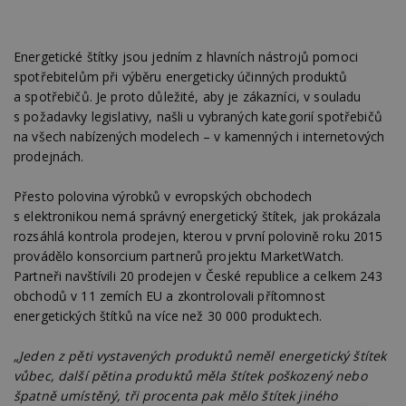
Energetické štítky jsou jedním z hlavních nástrojů pomoci
spotřebitelům při výběru energeticky účinných produktů
a spotřebičů. Je proto důležité, aby je zákazníci, v souladu
s požadavky legislativy, našli u vybraných kategorií spotřebičů
na všech nabízených modelech – v kamenných i internetových
prodejnách.
Přesto polovina výrobků v evropských obchodech
s elektronikou nemá správný energetický štítek, jak prokázala
rozsáhlá kontrola prodejen, kterou v první polovině roku 2015
provádělo konsorcium partnerů projektu MarketWatch.
Partneři navštívili 20 prodejen v České republice a celkem 243
obchodů v 11 zemích EU a zkontrolovali přítomnost
energetických štítků na více než 30 000 produktech.
„Jeden z pěti vystavených produktů neměl energetický štítek
vůbec, další pětina produktů měla štítek poškozený nebo
špatně umístěný, tři procenta pak mělo štítek jiného