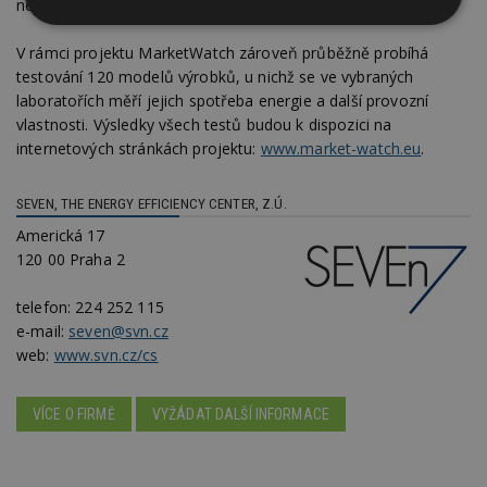
nejenom jednotlivé prodejny, ale i národní dozorové orgány.
Nezbytně
Výkonové
Soubory
nutné
soubory
cílení
V rámci projektu MarketWatch zároveň průběžně probíhá
soubory
testování 120 modelů výrobků, u nichž se ve vybraných
laboratořích měří jejich spotřeba energie a další provozní
vlastnosti. Výsledky všech testů budou k dispozici na
Funkční soubory
Nezařazené
internetových stránkách projektu:
www.market-watch.eu
.
soubory
SEVEN, THE ENERGY EFFICIENCY CENTER, Z.Ú.
Americká 17
120 00 Praha 2
telefon:
224 252 115
Nezbytně nutné soubory
e-mail:
seven@svn.cz
Výkonové soubory
Soubory cílení
web:
www.svn.cz/cs
Funkční soubory
Nezařazené soubory
VÍCE O FIRMĚ
VYŽÁDAT DALŠÍ INFORMACE
Nezbytně nutné soubory cookie umožňují základní
funkce webových stránek, jako je přihlášení
uživatele a správa účtu. Webové stránky nelze bez
nezbytně nutných souborů cookie správně