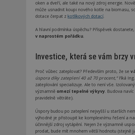
oken a dveří, ale také na nový zdroj energie. No
může usnadnit koupi nového kotle na biomasu, so
dotace čerpat z
kotlíkových dotací
.
A hlavní podmínka úspěchu? Příspěvek dostanete,
v naprostém pořádku
.
Investice, která se vám brzy v
Proč vůbec zateplovat? Především proto, že se
v
úspora díky zateplení 40 až 70 procent,“
říká Ing
zateplování specializuje. Ale to není vše. Izolov
významně
omezí tepelné výkyvy
. Budova naví
pravidelně větráte).
Úspory budou po zateplení nejvyšší u starších nem
výhodné je přistoupit ke komplexnímu řešení a nap
účinnější zdroj vytápění. Nejen že významně uspo
prodat, bude mít mnohem větší hodnotu (stejně j