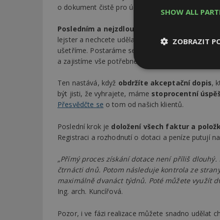
o dokument čistě pro účely úřadů, ze kterého jako 
SHOW ALL PAR
Posledním a nejzdlouhavějším krokem je
podá
lejster a nechcete udělat chybu, kvůli které by by
ZOBRAZIT P
ušetříme. Postaráme se o to, aby všechny dokumen
a zajistíme vše potřebné až do rozhodného okamž
Nezbytně
nutné soubor
Ten nastává, když
obdržíte akceptační dopis
, 
být jisti, že vyhrajete, máme
stoprocentní úspě
Přesvědčte se
o tom od našich klientů.
Poslední krok je
doložení všech faktur a polož
Registraci a rozhodnutí o dotaci a peníze putují na
Nezbytně nutné s
„Přímý proces získání dotace není příliš dlouhý
Nezbytně nutné soubo
čtrnácti dnů. Potom následuje kontrola ze strany
Webové stránky nelz
maximálně dvanáct týdnů. Poté můžete využít dvo
Ing. arch. Kuncířová.
Název
_hjIncludedInPa
Pozor, i ve fázi realizace můžete snadno udělat