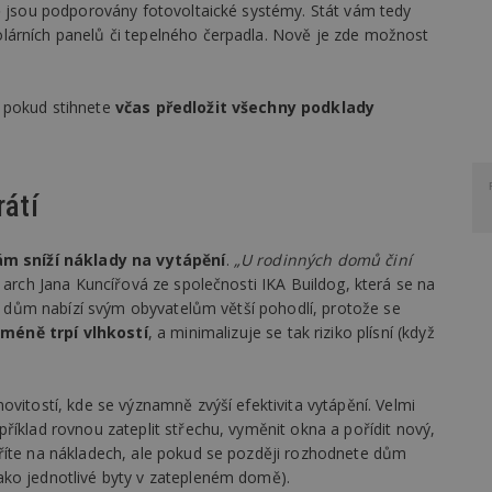
vě jsou podporovány fotovoltaické systémy. Stát vám tedy
lárních panelů či tepelného čerpadla. Nově je zde možnost
 pokud stihnete
včas předložit všechny podklady
rátí
ám sníží náklady na vytápění
.
„U rodinných domů činí
. arch Jana Kuncířová ze společnosti IKA Buildog, která se na
aný dům nabízí svým obyvatelům větší pohodlí, protože se
c
méně trpí vlhkostí
, a minimalizuje se tak riziko plísní (když
ovitostí, kde se významně zvýší efektivita vytápění. Velmi
říklad rovnou zateplit střechu, vyměnit okna a pořídit nový,
říte na nákladech, ale pokud se později rozhodnete dům
ako jednotlivé byty v zatepleném domě).