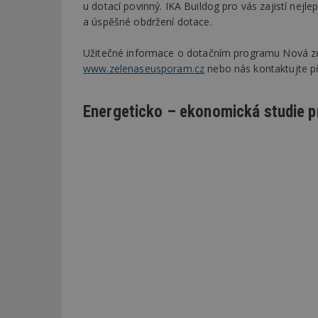
u dotací povinný. IKA Buildog pro vás zajistí nejl
a úspěšné obdržení dotace.
_dc_gtm_UA-53599
Užitečné informace o dotačním programu Nová zel
www.zelenaseusporam.cz
nebo nás kontaktujte p
id
Energeticko – ekonomická studie p
_hjFirstSeen
_hjAbsoluteSessi
counter
__gfp_64b