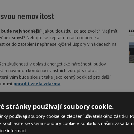
 svou nemovitost
 bude nejvhodnější
? Jakou tloušťku izolace zvolit? Mají mít
AK
y vůbec smysl? Nebojte se zeptat na radu odborníka
vestice do zateplení nepřinese kýžené úspory v nákladech na
ch zkušeností v oblasti energetické náročnosti budov
st a navrhnou kombinaci vlastních zdrojů s dotací.
která vám bude sloužit také jako cenný podklad pro další
za nimi
poradit zcela zdarma
.
e nic náhodě
é stránky používají soubory cookie.
ky používají soubory cookie ke zlepšení uživatelského zážitku. P
ujete
odborný posudek
,
který popisuje energetické
 souhlasíte se všemi soubory cookie v souladu s našimi zásadami
volili. Zpracovávají jej energetičtí auditoři, jejich odměnu
íce informací
a rozdíl od energeticko-ekonomické studie jde ovšem