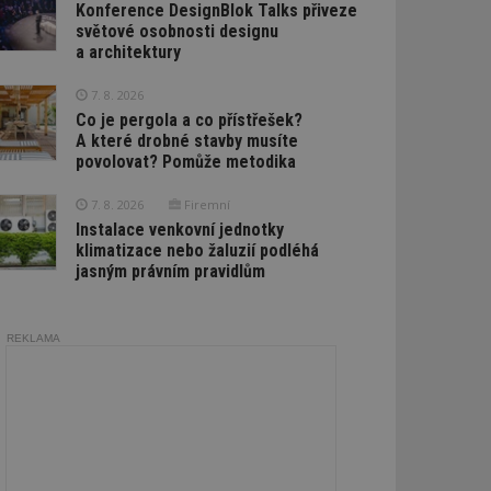
Konference DesignBlok Talks přiveze
světové osobnosti designu
a architektury
7. 8. 2026
Co je pergola a co přístřešek?
A které drobné stavby musíte
povolovat? Pomůže metodika
7. 8. 2026
Firemní
Instalace venkovní jednotky
klimatizace nebo žaluzií podléhá
jasným právním pravidlům
REKLAMA