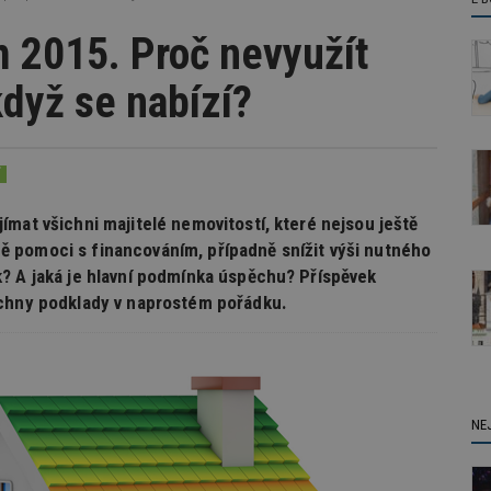
 2015. Proč nevyužít
když se nabízí?
Í
mat všichni majitelé nemovitostí, které nejsou ještě
 pomoci s financováním, případně snížit výši nutného
? A jaká je hlavní podmínka úspěchu? Příspěvek
echny podklady v naprostém pořádku.
NE