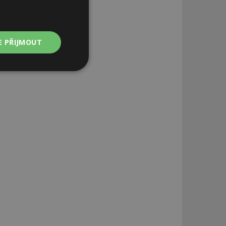
E PŘIJMOUT
Nezařazené
soubory
zařazené soubory
 a správa účtu.
aby informoval
zahrnut do