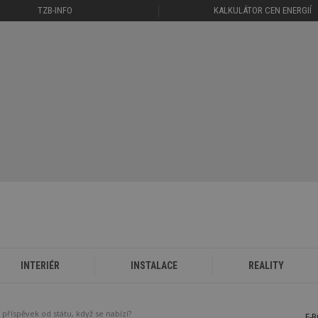
TZB-INFO
KALKULÁTOR CEN ENERGIÍ
INTERIÉR
INSTALACE
REALITY
příspěvek od státu, když se nabízí?
E-