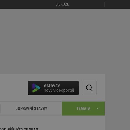
DISKUZE
estav.tv
nový videoportál
DOPRAVNÍ STAVBY
TÉMATA
BOOK: PŘÍRUČKY ZDARMA!