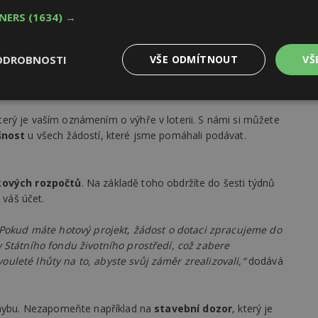
laik nemáte příliš velký prospěch.
TNERS
(1634) →
ní žádosti
. Pokud nemáte chuť ztrácet čas kompletací
la vaše žádost smetena ze stolu, rádi vám tyto starosti
ODROBNOSTI
VŠE ODMÍTNOUT
VŠ
ty dorazily včas do rukou úřadů, které poskytují dotaci,
iku.
Výkonové
Soubory cílení
Funkční
y
soubory
soubory
který je vaším oznámením o výhře v loterii. S námi si můžete
šnost
u všech žádostí, které jsme pomáhali podávat.
kových rozpočtů
. Na základě toho obdržíte do šesti týdnů
 váš účet.
oubory
Výkonové soubory
Soubory cílení
Funkční soubory
Ne
. Pokud máte hotový projekt, žádost o dotaci zpracujeme do
ry cookie umožňují základní funkce webových stránek, jako je přihlášení uživatele
 Státního fondu životního prostředí, což zabere
e bez nezbytně nutných souborů cookie správně používat.
uleté lhůty na to, abyste svůj záměr zrealizovali,“
dodává
Provider
/
Vyprší
Popis
Doména
geviewSample
2
Tento soubor cookie je nastaven tak, 
Hotjar Ltd
 chybu. Nezapomeňte například na
stavební dozor
, který je
minuty
Hotjar o tom, zda je tento návštěvník 
www.estav.cz