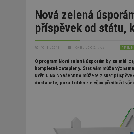
Nová zelená úsporám
příspěvek od státu, 
10. 11. 2015
IKA BUILDOG, s.r.o.
FIREMN
O program Nová zelená úsporám by se měli zají
kompletně zatepleny. Stát vám může významně
úvěru. Na co všechno můžete získat příspěvek
dostanete, pokud stihnete včas předložit vš