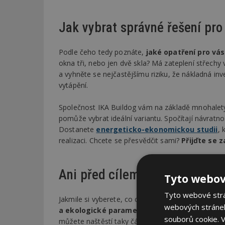
Jak vybrat správné řešení pro
Podle čeho tedy poznáte,
jaké opatření pro vás
okna tři, nebo jen dvě skla? Má zateplení střech
a vyhněte se nejčastějšímu riziku, že nákladná in
vytápění.
Společnost IKA Buildog vám na základě mnohaletý
pomůže vybrat ideální variantu. Spočítají návratno
Dostanete
energeticko-ekonomickou studii
, 
realizaci. Chcete se přesvědčit sami?
Přijďte se 
Ani před cílem neponechávejt
Tyto webov
Tyto webové strán
Jakmile si vyberete, co chcete zateplovat, potřeb
webových stránek
a ekologické parametry řešení
, které jste si z
souborů cookie.
V
můžete naštěstí taky částečně pokrýt z dotace. N