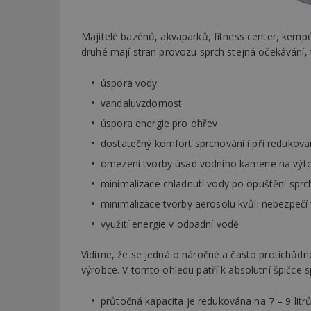
Majitelé bazénů, akvaparků, fitness center, kem
druhé mají stran provozu sprch stejná očekávání, 
úspora vody
vandaluvzdornost
úspora energie pro ohřev
dostatečný komfort sprchování i při redukov
omezení tvorby úsad vodního kamene na výt
minimalizace chladnutí vody po opuštění sprc
minimalizace tvorby aerosolu kvůli nebezpečí 
využití energie v odpadní vodě
Vidíme, že se jedná o náročné a často protichůdné
výrobce. V tomto ohledu patří k absolutní špičce s
průtočná kapacita je redukována na 7 – 9 litrů