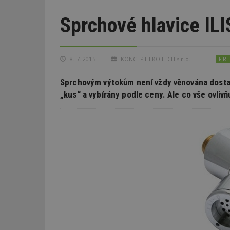
Sprchové hlavice ILI
8. 7. 2015
KONCEPT EKOTECH s.r.o.
FIR
Sprchovým výtokům není vždy věnována dosta
„kus“ a vybírány podle ceny. Ale co vše ovlivňu