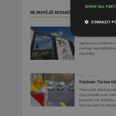
SHOW ALL PAR
NEJNOVĚJŠÍ REDAKČNÍ ZPRÁVY
ZOBRAZIT P
29. 6. 2026
Soutěž Brownfield r
Nezbytně
nutné soubor
Agentura CzechInvest v
oceňuje nejzdařilejší p
republiky.
22. 6. 2026
Nezbytně nutné s
Průzkum: Třetina li
Nezbytně nutné soubo
Třetina lidí, která po
Webové stránky nelz
chce přestěhovat. Cel
poslední rok zhoršila,
Název
šesti procent se zlepš
_hjIncludedInPa