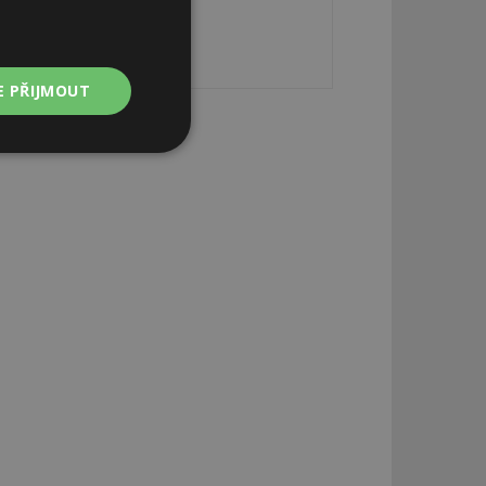
E PŘIJMOUT
Nezařazené
soubory
zařazené soubory
 a správa účtu.
aby informoval
zahrnut do