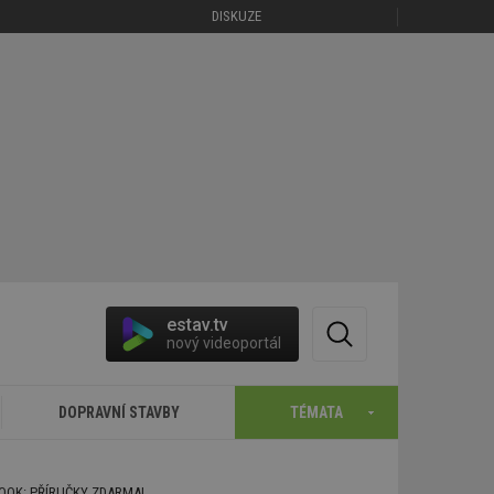
DISKUZE
estav.tv
nový videoportál
DOPRAVNÍ STAVBY
TÉMATA
BOOK: PŘÍRUČKY ZDARMA!