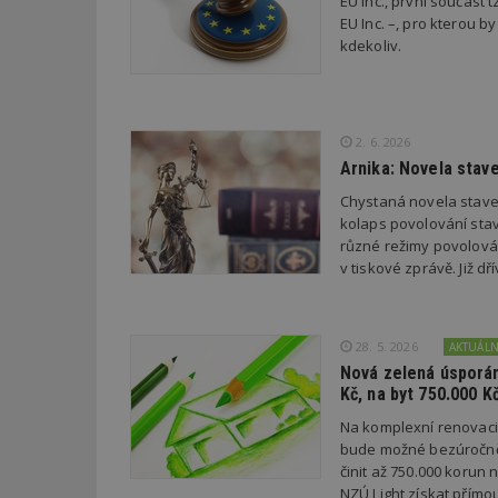
EU inc., první součást t
EU Inc. –, pro kterou by
kdekoliv.
Název
Provider
Pr
Název
Název
/
D
Název
_hjSessionUser_1
Doména
test
.m
tu
_gid
CMID
Google
LLC
2. 6. 2026
Gdyn
mobile
ww
.estav.cz
Arnika: Novela stav
_ga
TDID
Google
Chystaná novela stave
sssp_session
c
.e
LLC
.estav.cz
kolaps povolování stav
ui
různé režimy povolován
VISITOR_INFO1_LI
cct
v tiskové zprávě. Již 
_hjSession_170189
Gtest
uid
28. 5. 2026
AKTUÁL
Nová zelená úsporám
C
Kč, na byt 750.000 K
test_cookie
Na komplexní renovac
bm2uu
bude možné bezúročně 
cct
činit až 750.000 korun
id
ibbid
NZÚ Light získat přímo