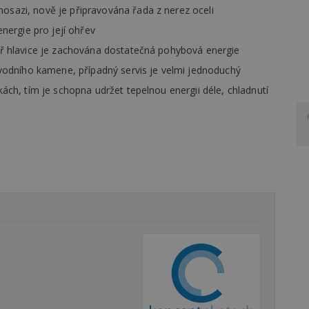
mosazi, nově je připravována řada z nerez oceli
ergie pro její ohřev
itř hlavice je zachována dostatečná pohybová energie
odního kamene, případný servis je velmi jednoduchý
pkách, tím je schopna udržet tepelnou energii déle, chladnutí