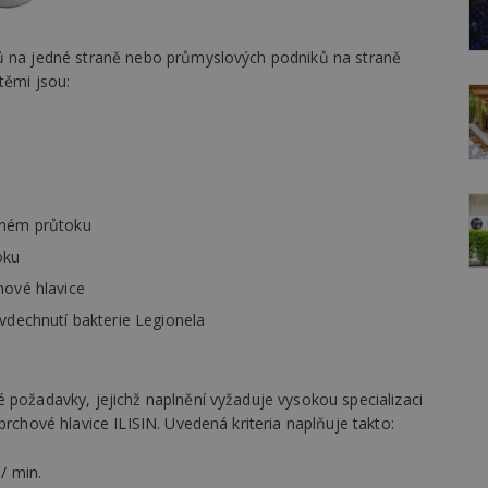
pů na jedné straně nebo průmyslových podniků na straně
těmi jsou:
aném průtoku
oku
hové hlavice
vdechnutí bakterie Legionela
 požadavky, jejichž naplnění vyžaduje vysokou specializaci
prchové hlavice ILISIN. Uvedená kriteria naplňuje takto:
/ min.