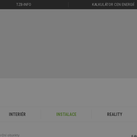
TZB-INFO
KALKULÁTOR CEN ENERGIÍ
INTERIÉR
INSTALACE
REALITY
rční objekty
E-