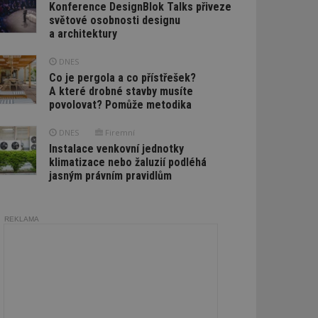
Konference DesignBlok Talks přiveze
světové osobnosti designu
a architektury
DNES
Co je pergola a co přístřešek?
A které drobné stavby musíte
povolovat? Pomůže metodika
DNES
Firemní
Instalace venkovní jednotky
klimatizace nebo žaluzií podléhá
jasným právním pravidlům
REKLAMA