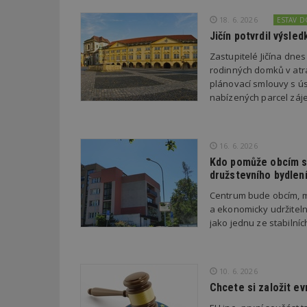
18. 6. 2026
ESTAV 
Jičín potvrdil výsl
_dc_gtm_UA-53599
Zastupitelé Jičína dne
rodinných domků v atra
plánovací smlouvy s úsp
nabízených parcel záje
id
_hjFirstSeen
16. 6. 2026
Kdo pomůže obcím s 
družstevního bydlen
_hjAbsoluteSessi
Centrum bude obcím, m
a ekonomicky udržiteln
jako jednu ze stabilní
counter
10. 6. 2026
__gfp_64b
Chcete si založit e