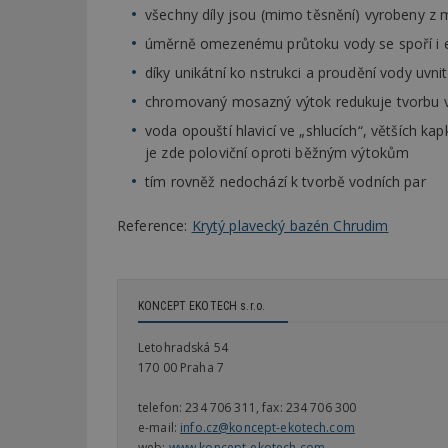
všechny díly jsou (mimo těsnění) vyrobeny z 
úměrně omezenému průtoku vody se spoří i en
díky unikátní ko nstrukci a proudění vody uvn
chromovaný mosazný výtok redukuje tvorbu v
voda opouští hlavicí ve „shlucích“, větších ka
je zde poloviční oproti běžným výtokům
tím rovněž nedochází k tvorbě vodních par
Reference:
Krytý plavecký bazén Chrudim
KONCEPT EKOTECH s.r.o.
Letohradská 54
170 00 Praha 7
telefon:
234 706 311, fax: 234 706 300
e-mail:
info.cz@koncept-ekotech.com
web:
www.koncept-ekotech.com