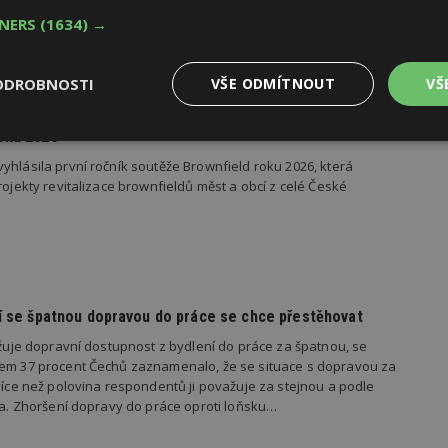
TNERS
(1634) →
ODROBNOSTI
VŠE ODMÍTNOUT
VŠ
oku 2026
Výkonové
Soubory cílení
Funkční
y
soubory
soubory
yhlásila první ročník soutěže Brownfield roku 2026, která
rojekty revitalizace brownfieldů měst a obcí z celé České
oubory
Výkonové soubory
Soubory cílení
Funkční soubory
Ne
dí se špatnou dopravou do práce se chce přestěhovat
ry cookie umožňují základní funkce webových stránek, jako je přihlášení uživatele
važuje dopravní dostupnost z bydlení do práce za špatnou, se
e bez nezbytně nutných souborů cookie správně používat.
kem 37 procent Čechů zaznamenalo, že se situace s dopravou za
Provider
/
 více než polovina respondentů ji považuje za stejnou a podle
Vyprší
Popis
Doména
ila. Zhoršení dopravy do práce oproti loňsku…
geviewSample
2
Tento soubor cookie je nastaven tak, 
Hotjar Ltd
minuty
Hotjar o tom, zda je tento návštěvník 
www.estav.cz