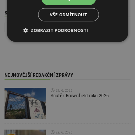
SOUVISEJÍCÍ TÉMATA
VŠE ODMÍTNOUT
Instalace - TZB
Zahrady, chodníky, ploty a terasy
ZOBRAZIT PODROBNOSTI
Nezbytně
Výkonové
Soubory
nutné
soubory
cílení
soubory
NEJNOVĚJŠÍ REDAKČNÍ ZPRÁVY
Funkční soubory
Nezařazené
soubory
29. 6. 2026
Soutěž Brownfield roku 2026
Nezbytně nutné soubory
Výkonové soubory
Soubory cílení
22. 6. 2026