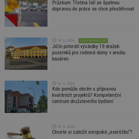
Průzkum: Třetina lidí se špatnou
Funkční soubory
Nezařazené soubory
dopravou do práce se chce přestěhovat
Nezbytně nutné soubory cookie umožňují základní
funkce webových stránek, jako je přihlášení
uživatele a správa účtu. Webové stránky nelze bez
nezbytně nutných souborů cookie správně
používat.
18. 6. 2026
ESTAV DOPORUČUJE
Jičín potvrdil výsledky 19 dražeb
Provider
/
Název
Vyprší
P
Doména
pozemků pro rodinné domy v areálu
kasáren
_hjIncludedInPageviewSample
2
T
Hotjar Ltd
minuty
co
www.estav.cz
na
ab
Ho
zd
16. 6. 2026
ná
Kdo pomůže obcím s přípravou
z
kvalitních projektů? Kompetenční
vz
d
centrum družstevního bydlení
l
z
st
w
_dc_gtm_UA-53599847-1
.estav.cz
53
T
10. 6. 2026
sekund
co
Chcete si založit evropské „eseróčko“?
př
w