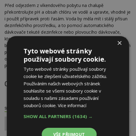
Před odjezdem z víkendového pobytu na chalupě
překontrolujte pH a obsah chlóru ve vodě a upravte, vhodné je
i použít přípravek proti řasám. Voda by měla mít i stálý přísun
dezinfekčního prostředku, a to pomocí automatického
dávkovače tekuté dezinfekce nebo plovoucího dávkovače,
který naplníme chlorovými tabletami. Po dobu nepřítomnosti
×
by filtrace měla celý obsah bazénu alespoň jednou za 24 hodin
Tyto webové stránky
přefiltrovat. Máte-li souseda kamaráda, poproste ho, aby se
používají soubory cookie.
obden zašel podívat, zda filtrace běží, jak má. Bazén zakryjte
plachtou.
Tyto webové stránky používají soubory
cookie ke zlepšení uživatelského zážitku.
Co si myslíte o této problematice?
Používáním našich webových stránek
souhlasíte se všemi soubory cookie v
souladu s našimi zásadami používání
souborů cookie.
Více informací
SDÍLET / HODNOTIT TENTO ČLÁNEK
SHOW ALL PARTNERS
(1634) →
0
VŠE PŘIJMOUT