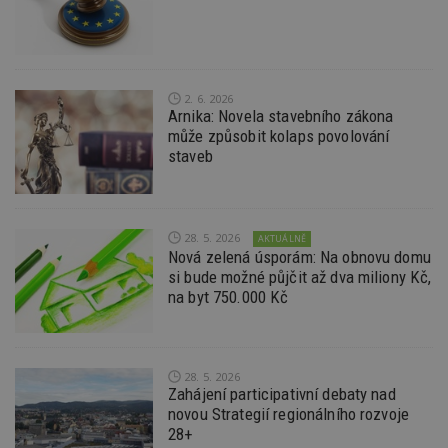
po
S
Go
da
kó
Po
lz
2. 6. 2026
z
Arnika: Novela stavebního zákona
nu
může způsobit kolaps povolování
be
sk
staveb
f
s
ná
je
kt
id
28. 5. 2026
AKTUÁLNĚ
p
Nová zelená úsporám: Na obnovu domu
ú
si bude možné půjčit až dva miliony Kč,
An
na byt 750.000 Kč
id
www.estav.cz
1 rok
T
co
po
vy
se
28. 5. 2026
_hjFirstSeen
29
S
Zahájení participativní debaty nad
Hotjar Ltd
minut
je
.estav.cz
novou Strategií regionálního rozvoje
54
ab
28+
sekund
sl
ce