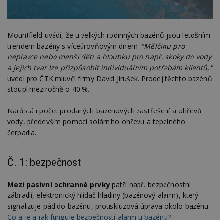
Mountfield uvádí, že u velkých rodinných bazénů jsou letošním
trendem bazény s víceúrovňovým dnem.
"Mělčinu pro
neplavce nebo menší děti a hloubku pro např. skoky do vody
a jejich tvar lze přizpůsobit individuálním potřebám klientů,"
uvedl pro ČTK mluvčí firmy David Jirušek. Prodej těchto bazénů
stoupl meziročně o 40 %.
Narůstá i počet prodaných bazénových zastřešení a ohřevů
vody, především pomocí solárního ohřevu a tepelného
čerpadla.
Č. 1: bezpečnost
Mezi pasivní ochranné prvky
patří např. bezpečnostní
zábradlí, elektronický hlídač hladiny (bazénový alarm), který
signalizuje pád do bazénu, protiskluzová úprava okolo bazénu.
Co a je a jak funguje bezpečností alarm u bazénu?