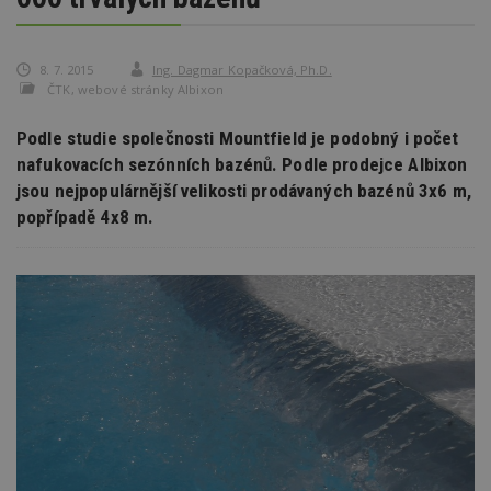
8. 7. 2015
Ing. Dagmar Kopačková, Ph.D.
ČTK, webové stránky Albixon
Podle studie společnosti Mountfield je podobný i počet
nafukovacích sezónních bazénů. Podle prodejce Albixon
jsou nejpopulárnější velikosti prodávaných bazénů 3x6 m,
popřípadě 4x8 m.