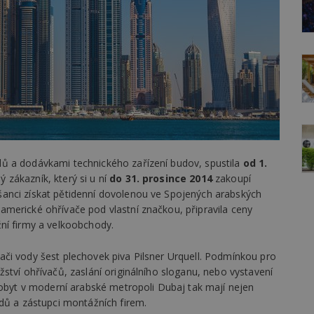
ů a dodávkami technického zařízení budov, spustila
od 1.
 zákazník, který si u ní
do 31. prosince 2014
zakoupí
anci získat pětidenní dovolenou ve Spojených arabských
merické ohřívače pod vlastní značkou, připravila ceny
ní firmy a velkoobchody.
či vody šest plechovek piva Pilsner Urquell. Podmínkou pro
ství ohřívačů, zaslání originálního sloganu, nebo vystavení
pobyt v moderní arabské metropoli Dubaj tak mají nejen
dů a zástupci montážních firem.