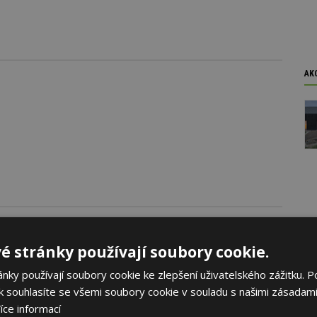
AK
é stránky používají soubory cookie.
oku 2026
ky používají soubory cookie ke zlepšení uživatelského zážitku. P
yhlásila první ročník soutěže Brownfield roku 2026, která
 souhlasíte se všemi soubory cookie v souladu s našimi zásadami
rojekty revitalizace brownfieldů měst a obcí z celé České
íce informací