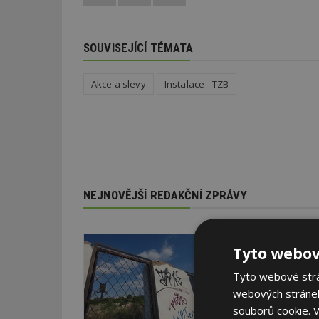
SOUVISEJÍCÍ TÉMATA
Akce a slevy
Instalace - TZB
NEJNOVĚJŠÍ REDAKČNÍ ZPRÁVY
29. 6. 2026
Tyto webov
Soutěž Brownfield r
Tyto webové strán
Agentura CzechInvest v
webových stránek
oceňuje nejzdařilejší p
republiky.
souborů cookie.
V