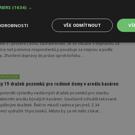
TNERS
(1634) →
ODROBNOSTI
VŠE ODMÍTNOUT
VŠ
dí se špatnou dopravou do práce se chce přestěhovat
važuje dopravní dostupnost z bydlení do práce za špatnou, se
Výkonové
Soubory cílení
Funkční
kem 37 procent Čechů zaznamenalo, že se situace s dopravou za
y
soubory
soubory
 více než polovina respondentů ji považuje za stejnou a podle
ila. Zhoršení dopravy do práce oproti loňsku…
DOPORUČUJE
edky 19 dražeb pozemků pro rodinné domy v areálu kasáren
oubory
Výkonové soubory
Soubory cílení
Funkční soubory
Ne
s potvrdili výsledky nedávných dražeb pozemků pro stavbu
ktivním areálu bývalých kasáren. Současně schválili takzvané
ry cookie umožňují základní funkce webových stránek, jako je přihlášení uživatele
ěšnými dražiteli. Řekl to mluvčí radnice Jan Jireš. Z 34
e bez nezbytně nutných souborů cookie správně používat.
mci vydražili 19 pozemků. Město by za ně mělo získat…
Provider
/
Vyprší
Popis
Doména
geviewSample
2
Tento soubor cookie je nastaven tak, 
Hotjar Ltd
minuty
Hotjar o tom, zda je tento návštěvník 
www.estav.cz