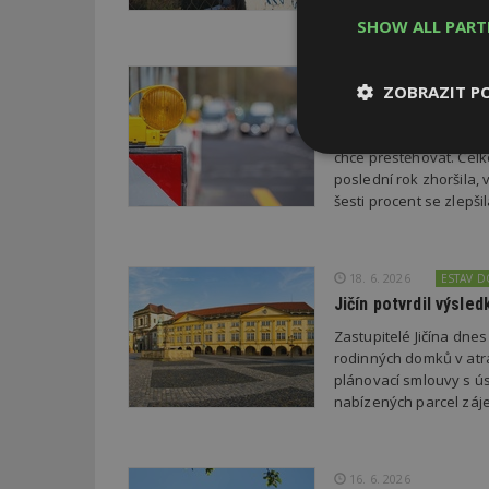
SHOW ALL PAR
22. 6. 2026
ZOBRAZIT P
Průzkum: Třetina li
Třetina lidí, která po
Nezbytně
chce přestěhovat. Cel
nutné soubor
poslední rok zhoršila,
šesti procent se zlepš
18. 6. 2026
ESTAV 
Jičín potvrdil výsl
Nezbytně nutné s
Zastupitelé Jičína dne
rodinných domků v atra
Nezbytně nutné soubo
plánovací smlouvy s úsp
Webové stránky nelz
nabízených parcel záje
Název
_hjIncludedInPa
16. 6. 2026