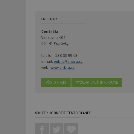
ENBRA, a.s.
Centrála
Vintrovna 404
664 41 Popůvky
telefon:
533 03 99 03
e-mail:
enbra@enbra.cz
web:
www.enbra.cz
VÍCE O FIRMĚ
VYŽÁDAT DALŠÍ INFORMACE
SDÍLET / HODNOTIT TENTO ČLÁNEK
0