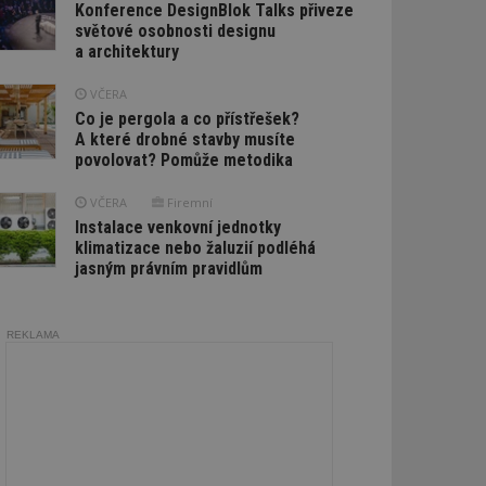
Konference DesignBlok Talks přiveze
světové osobnosti designu
a architektury
VČERA
Co je pergola a co přístřešek?
A které drobné stavby musíte
povolovat? Pomůže metodika
VČERA
Firemní
Instalace venkovní jednotky
klimatizace nebo žaluzií podléhá
jasným právním pravidlům
REKLAMA