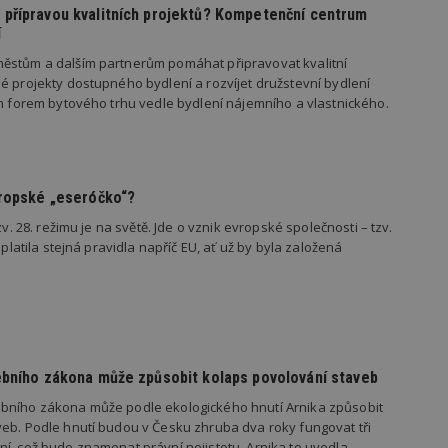
vzorkování dat definovaného limitem z
přípravou kvalitních projektů? Kompetenční centrum
vašeho webu.
í
847-1
.estav.cz
53
Tento soubor cookie je přidružen k w
ěstům a dalším partnerům pomáhat připravovat kvalitní
sekund
Správce značek Google k načtení dalšíc
stránku. Pokud je použit, lze jej považ
é projekty dostupného bydlení a rozvíjet družstevní bydlení
nutný, protože bez něj jiné skripty ne
ch forem bytového trhu vedle bydlení nájemního a vlastnického.
správně. Konec názvu je jedinečné číslo
identifikátorem přidruženého účtu Goog
www.estav.cz
1 rok
Tento soubor cookie se používá k vytvá
uživatele
29
Soubor cookie je nastaven tak, aby Hot
Hotjar Ltd
vropské „eseróčko“?
minut
začátek cesty uživatele pro celkový poče
.estav.cz
54
Neobsahuje žádné identifikovatelné in
zv. 28. režimu je na světě. Jde o vznik evropské společnosti – tzv.
sekund
 platila stejná pravidla napříč EU, ať už by byla založená
onInProgress
29
Soubor cookie je nastaven tak, aby Hot
Hotjar Ltd
minut
začátek cesty uživatele pro celkový poče
.estav.cz
54
Neobsahuje žádné identifikovatelné in
sekund
www.estav.cz
29
Tento soubor cookie se používá k vytvá
minut
uživatele
53
ebního zákona může způsobit kolaps povolování staveb
sekund
bního zákona může podle ekologického hnutí Arnika způsobit
1 rok
Jedná se o soubor cookie, který slouží k
Google LLC
dalších souborů cookie návštěvníkem 
.estav.cz
eb. Podle hnutí budou v Česku zhruba dva roky fungovat tři
í, což bude znamenat právní nejistotu. Arnika to uvedla