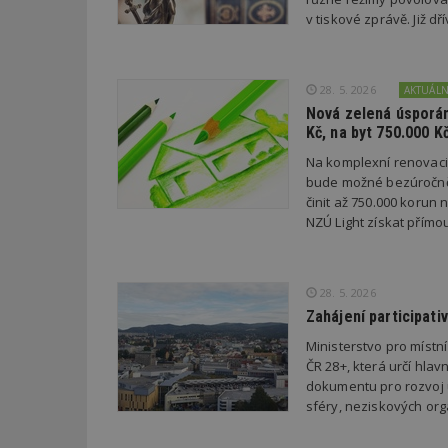
v tiskové zprávě. Již 
Název
Provider
Pr
Název
Název
/
D
Název
_hjSessionUser_1
Doména
28. 5. 2026
AKTUÁL
test
.m
tu
_gid
CMID
Google
Nová zelená úsporám
LLC
Kč, na byt 750.000 K
Gdyn
mobile
ww
.estav.cz
Na komplexní renovac
_ga
TDID
Google
sssp_session
c
.e
bude možné bezúročně 
LLC
.estav.cz
činit až 750.000 korun
ui
NZÚ Light získat přímo
VISITOR_INFO1_LI
cct
_hjSession_170189
28. 5. 2026
Gtest
uid
Zahájení participati
C
Ministerstvo pro místn
ČR 28+, která určí hlav
test_cookie
bm2uu
dokumentu pro rozvoj ú
sféry, neziskových orga
cct
id
ibbid