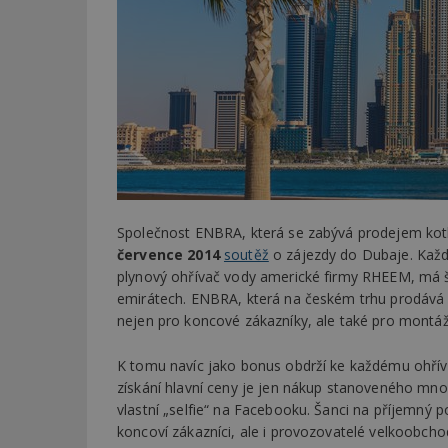
Společnost ENBRA, která se zabývá prodejem kotl
července 2014
soutěž
o zájezdy do Dubaje. Každý
plynový ohřívač vody americké firmy RHEEM, má š
emirátech. ENBRA, která na českém trhu prodává a
nejen pro koncové zákazníky, ale také pro montáž
K tomu navíc jako bonus obdrží ke každému ohříva
získání hlavní ceny je jen nákup stanoveného množ
vlastní „selfie“ na Facebooku. Šanci na příjemný 
koncoví zákazníci, ale i provozovatelé velkoobcho