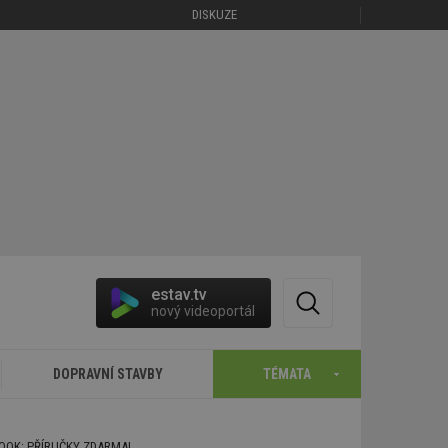
DISKUZE
estav.tv
nový videoportál
DOPRAVNÍ STAVBY
TÉMATA
BOOK: PŘÍRUČKY ZDARMA!