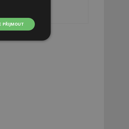
E PŘIJMOUT
Nezařazené
soubory
zařazené soubory
 a správa účtu.
aby informoval
zahrnut do