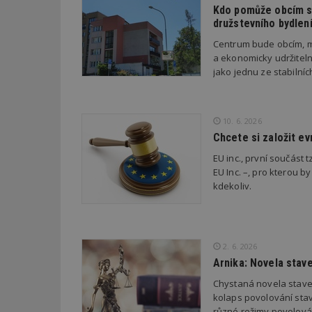
Kdo pomůže obcím s 
družstevního bydlen
_dc_gtm_UA-53599
Centrum bude obcím, m
a ekonomicky udržiteln
jako jednu ze stabilní
id
10. 6. 2026
_hjFirstSeen
Chcete si založit e
EU inc., první součást t
EU Inc. –, pro kterou by
_hjAbsoluteSessi
kdekoliv.
counter
2. 6. 2026
Arnika: Novela stav
Chystaná novela stave
__gfp_64b
kolaps povolování stav
různé režimy povolován