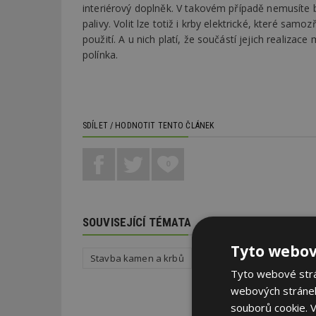
interiérový doplněk. V takovém případě nemusíte b
palivy. Volit lze totiž i krby elektrické, které 
použití. A u nich platí, že součástí jejich realiz
polínka.
SDÍLET / HODNOTIT TENTO ČLÁNEK
0
SOUVISEJÍCÍ TÉMATA
Tyto webov
Stavba kamen a krbů
Vytápění domu a zdroje t
Tyto webové strán
webových stránek
souborů cookie.
V