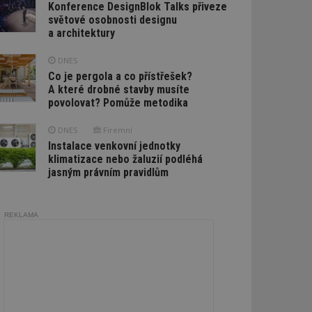
Konference DesignBlok Talks přiveze
světové osobnosti designu
a architektury
DNES
Co je pergola a co přístřešek?
A které drobné stavby musíte
povolovat? Pomůže metodika
DNES
Firemní
Instalace venkovní jednotky
klimatizace nebo žaluzií podléhá
jasným právním pravidlům
REKLAMA