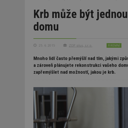
Krb může být jednou
domu
25. 6. 2015
ZOP plus, s.r.o.
FIREMNÍ
Mnoho lidí často přemýšlí nad tím, jakými způ
a zároveň plánujete rekonstrukci vašeho dom
zapřemýšlet nad možností, jakou je krb.