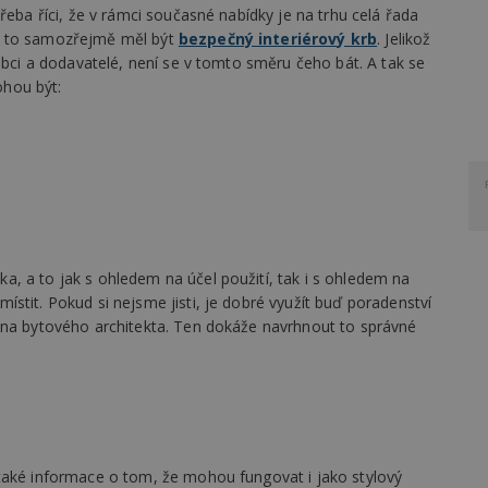
řeba říci, že v rámci současné nabídky je na trhu celá řada
y to samozřejmě měl být
bezpečný interiérový krb
. Jelikož
obci a dodavatelé, není se v tomto směru čeho bát. A tak se
hou být:
, a to jak s ohledem na účel použití, tak i s ohledem na
stit. Pokud si nejsme jisti, je dobré využít buď poradenství
 na bytového architekta. Ten dokáže navrhnout to správné
také informace o tom, že mohou fungovat i jako stylový