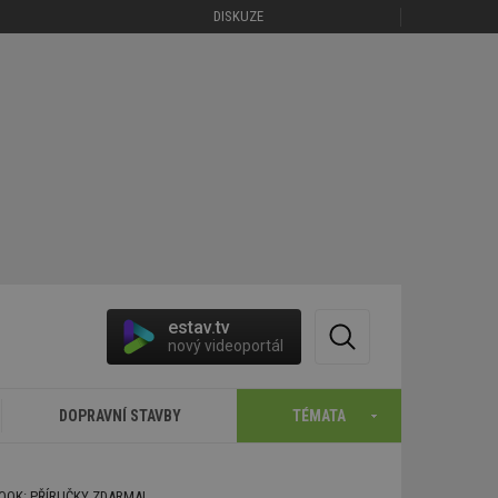
DISKUZE
estav.tv
nový videoportál
DOPRAVNÍ STAVBY
TÉMATA
BOOK: PŘÍRUČKY ZDARMA!