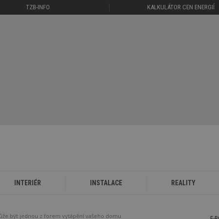
TZB-INFO
KALKULÁTOR CEN ENERGIÍ
INTERIÉR
INSTALACE
REALITY
ůže být jednou z forem vytápění vašeho domu
E-