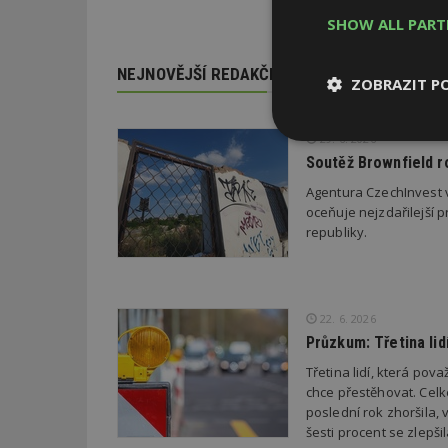
SHOW ALL PAR
NEJNOVĚJŠÍ REDAKČNÍ ZPRÁVY
ZOBRAZIT P
29. 6. 2026
Nezbytně
nutné soubor
Soutěž Brownfield r
Agentura CzechInvest v
oceňuje nejzdařilejší p
republiky.
Nezbytně nutné s
22. 6. 2026
Nezbytně nutné soubo
Průzkum: Třetina li
Webové stránky nelz
Třetina lidí, která po
chce přestěhovat. Cel
Název
poslední rok zhoršila,
_hjIncludedInPa
šesti procent se zlepš