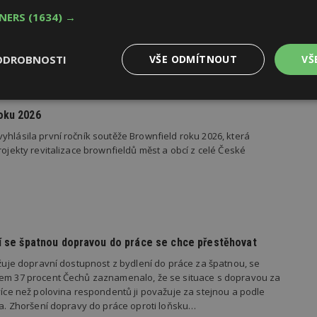
TNERS
(1634) →
ODROBNOSTI
VŠE ODMÍTNOUT
VŠ
Výkonové
Soubory cílení
Funkční
y
soubory
soubory
oku 2026
yhlásila první ročník soutěže Brownfield roku 2026, která
rojekty revitalizace brownfieldů měst a obcí z celé České
oubory
Výkonové soubory
Soubory cílení
Funkční soubory
Ne
ry cookie umožňují základní funkce webových stránek, jako je přihlášení uživatele
dí se špatnou dopravou do práce se chce přestěhovat
e bez nezbytně nutných souborů cookie správně používat.
važuje dopravní dostupnost z bydlení do práce za špatnou, se
Provider
/
kem 37 procent Čechů zaznamenalo, že se situace s dopravou za
Vyprší
Popis
Doména
 více než polovina respondentů ji považuje za stejnou a podle
geviewSample
2
Tento soubor cookie je nastaven tak, 
Hotjar Ltd
ila. Zhoršení dopravy do práce oproti loňsku…
minuty
Hotjar o tom, zda je tento návštěvník 
www.estav.cz