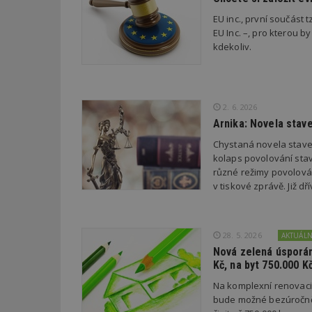
EU inc., první součást t
EU Inc. –, pro kterou by
Název
Provider
Pr
Název
kdekoliv.
Název
/
D
Název
_hjSessionUser_1
Doména
test
.m
tu
_gid
CMID
Google
LLC
Gdyn
mobile
ww
.estav.cz
2. 6. 2026
_ga
TDID
Google
Arnika: Novela stav
sssp_session
c
.e
LLC
.estav.cz
Chystaná novela stave
ui
kolaps povolování stav
VISITOR_INFO1_LI
cct
různé režimy povolován
v tiskové zprávě. Již 
_hjSession_170189
Gtest
uid
28. 5. 2026
AKTUÁL
C
Nová zelená úsporám
test_cookie
Kč, na byt 750.000 K
bm2uu
Na komplexní renovac
cct
id
bude možné bezúročně 
ibbid