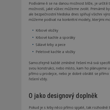
Podíváme-li se na danou možnost blíže, je určitě t
možností, jaké vůbec můžeme zvolit. Primárně b
ale bezpečnostní hlediska dnes splňují všichni výr
můžeme podívat na konkrétní modely, kterými mo
Krbové vložky
Krbové kachle a sporáky
Sálavé krby a pece
Peletové kachle a vložky
Samozřejmě každé zmíněné řešení má svá specifika
svou konstrukci, nebo místo, kam ho plánujeme umí
přímo u prodejce, nebo je dobré obrátit se přímo
řešení vždy.
O jako designový doplněk
Pokud je s krby něco přímo spjaté, tak rozhodně 