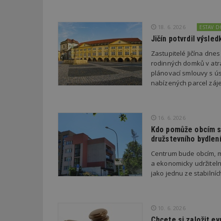
_dc_gtm_UA-53599
18. 6. 2026
ESTAV 
Jičín potvrdil výsl
Zastupitelé Jičína dne
rodinných domků v atra
plánovací smlouvy s úsp
id
nabízených parcel záje
_hjFirstSeen
16. 6. 2026
Kdo pomůže obcím s 
_hjAbsoluteSessi
družstevního bydlen
Centrum bude obcím, m
a ekonomicky udržiteln
counter
jako jednu ze stabilní
__gfp_64b
10. 6. 2026
Chcete si založit e