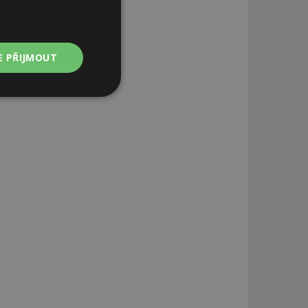
E PŘIJMOUT
Nezařazené
soubory
zařazené soubory
 a správa účtu.
aby informoval
zahrnut do