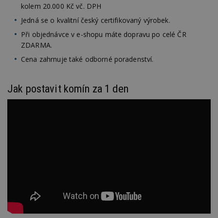
kolem 20.000 Kč vč. DPH
Jedná se o kvalitní český certifikovaný výrobek.
Při objednávce v e-shopu máte dopravu po celé ČR
ZDARMA.
Cena zahrnuje také odborné poradenství.
Jak postavit komín za 1 den