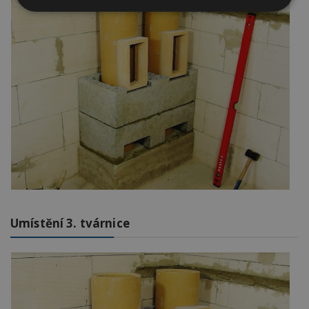
Nezbytně
Výkonové
Soubory
nutné
soubory
cílení
soubory
Funkční soubory
Nezařazené
soubory
Nezbytně nutné soubory
Výkonové soubory
Soubory cílení
Umístění 3. tvárnice
Funkční soubory
Nezařazené soubory
Nezbytně nutné soubory cookie umožňují základní
funkce webových stránek, jako je přihlášení
uživatele a správa účtu. Webové stránky nelze bez
nezbytně nutných souborů cookie správně
používat.