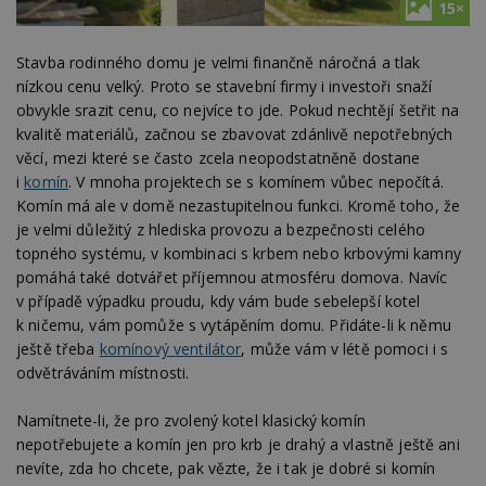
15×
Stavba rodinného domu je velmi finančně náročná a tlak
nízkou cenu velký. Proto se stavební firmy i investoři snaží
obvykle srazit cenu, co nejvíce to jde. Pokud nechtějí šetřit na
kvalitě materiálů, začnou se zbavovat zdánlivě nepotřebných
věcí, mezi které se často zcela neopodstatněně dostane
i
komín
. V mnoha projektech se s komínem vůbec nepočítá.
Komín má ale v domě nezastupitelnou funkci. Kromě toho, že
je velmi důležitý z hlediska provozu a bezpečnosti celého
topného systému, v kombinaci s krbem nebo krbovými kamny
pomáhá také dotvářet příjemnou atmosféru domova. Navíc
v případě výpadku proudu, kdy vám bude sebelepší kotel
k ničemu, vám pomůže s vytápěním domu. Přidáte-li k němu
ještě třeba
komínový ventilátor
, může vám v létě pomoci i s
odvětráváním místnosti.
Namítnete-li, že pro zvolený kotel klasický komín
nepotřebujete a komín jen pro krb je drahý a vlastně ještě ani
nevíte, zda ho chcete, pak vězte, že i tak je dobré si komín