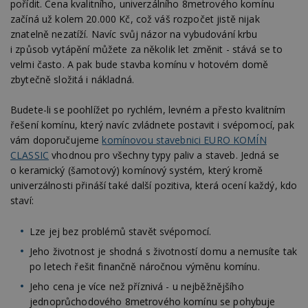
pořídit. Cena kvalitního, univerzálního 8metrového komínu
začíná už kolem 20.000 Kč, což váš rozpočet jistě nijak
znatelně nezatíží. Navíc svůj názor na vybudování krbu
i způsob vytápění můžete za několik let změnit - stává se to
velmi často. A pak bude stavba komínu v hotovém domě
zbytečně složitá i nákladná.
Budete-li se poohlížet po rychlém, levném a přesto kvalitním
řešení komínu, který navíc zvládnete postavit i svépomocí, pak
vám doporučujeme
komínovou stavebnici EURO KOMÍN
CLASSIC
vhodnou pro všechny typy paliv a staveb. Jedná se
o keramický (šamotový) komínový systém, který kromě
univerzálnosti přináší také další pozitiva, která ocení každý, kdo
staví:
Lze jej bez problémů stavět svépomocí.
Jeho životnost je shodná s životností domu a nemusíte tak
po letech řešit finančně náročnou výměnu komínu.
Jeho cena je více než příznivá - u nejběžnějšího
jednoprůchodového 8metrového komínu se pohybuje