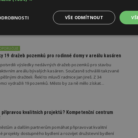
važuje dopravní dostupnost z bydlení do práce za špatnou, se
kem 37 procent Čechů zaznamenalo, že se situace s dopravou za
ODROBNOSTI
VŠE ODMÍTNOUT
VŠ
 více než polovina respondentů ji považuje za stejnou a podle
ila. Zhoršení dopravy do práce oproti loňsku…
Výkonové
Soubory cílení
Funkční
y
soubory
soubory
DOPORUČUJE
edky 19 dražeb pozemků pro rodinné domy v areálu kasáren
s potvrdili výsledky nedávných dražeb pozemků pro stavbu
ktivním areálu bývalých kasáren. Současně schválili takzvané
ěšnými dražiteli. Řekl to mluvčí radnice Jan Jireš. Z 34
mci vydražili 19 pozemků. Město by za ně mělo získat…
oubory
Výkonové soubory
Soubory cílení
Funkční soubory
Ne
ry cookie umožňují základní funkce webových stránek, jako je přihlášení uživatele
e bez nezbytně nutných souborů cookie správně používat.
Provider
/
přípravou kvalitních projektů? Kompetenční centrum
Vyprší
Popis
Doména
í
geviewSample
2
Tento soubor cookie je nastaven tak, 
Hotjar Ltd
ěstům a dalším partnerům pomáhat připravovat kvalitní
minuty
Hotjar o tom, zda je tento návštěvník 
www.estav.cz
vzorkování dat definovaného limitem z
é projekty dostupného bydlení a rozvíjet družstevní bydlení
vašeho webu.