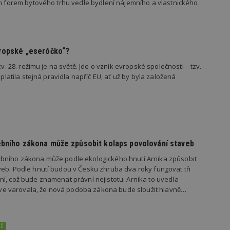
ch forem bytového trhu vedle bydlení nájemního a vlastnického.
847-1
.estav.cz
53
Tento soubor cookie je přidružen k w
sekund
Správce značek Google k načtení dalšíc
stránku. Pokud je použit, lze jej považ
nutný, protože bez něj jiné skripty ne
správně. Konec názvu je jedinečné číslo
identifikátorem přidruženého účtu Goog
vropské „eseróčko“?
www.estav.cz
1 rok
Tento soubor cookie se používá k vytvá
zv. 28. režimu je na světě. Jde o vznik evropské společnosti – tzv.
uživatele
 platila stejná pravidla napříč EU, ať už by byla založená
29
Soubor cookie je nastaven tak, aby Hot
Hotjar Ltd
minut
začátek cesty uživatele pro celkový poče
.estav.cz
54
Neobsahuje žádné identifikovatelné in
sekund
onInProgress
29
Soubor cookie je nastaven tak, aby Hot
Hotjar Ltd
minut
začátek cesty uživatele pro celkový poče
.estav.cz
54
Neobsahuje žádné identifikovatelné in
ebního zákona může způsobit kolaps povolování staveb
sekund
bního zákona může podle ekologického hnutí Arnika způsobit
www.estav.cz
29
Tento soubor cookie se používá k vytvá
minut
uživatele
eb. Podle hnutí budou v Česku zhruba dva roky fungovat tři
53
í, což bude znamenat právní nejistotu. Arnika to uvedla
sekund
dříve varovala, že nová podoba zákona bude sloužit hlavně…
1 rok
Jedná se o soubor cookie, který slouží k
Google LLC
dalších souborů cookie návštěvníkem 
.estav.cz
NĚ