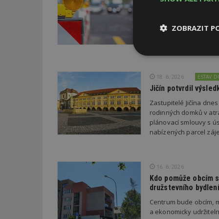
Třetina lidí, která po
chce přestěhovat. Cel
ZOBRAZIT P
poslední rok zhoršila,
šesti procent se zlepš
Nezbytně
nutné soubor
18. 6. 2026
ESTAV 
Jičín potvrdil výsl
Zastupitelé Jičína dne
rodinných domků v atra
plánovací smlouvy s úsp
nabízených parcel záje
Nezbytně nutné s
Nezbytně nutné soubo
Webové stránky nelz
16. 6. 2026
Kdo pomůže obcím s 
Název
družstevního bydlen
_hjIncludedInPa
Centrum bude obcím, m
a ekonomicky udržiteln