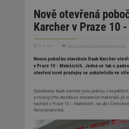
Nově otevřená poboč
Karcher v Praze 10 -
3. 6. 2015
Saint-Gobain Building Distribution CZ
Novou pobočku stavebnin Raab Karcher otevřel
v Praze 10 - Malešicích. Jedná se tak o pades
otevření nové prodejny se uskutečnilo ve stř
Stavebniny Raab Karcher jsou jednou z největších p
a rozvoji trhu distribuce stavebních materiálů ji
nachází v Praze 10 – Malešicích, na ulici Černokos
Novostrašnická.