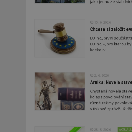
jako jednu ze stabilní
_dc_gtm_UA-53599
10. 6. 2026
Chcete si založit e
id
EU inc., první součást t
EU Inc. –, pro kterou by
_hjFirstSeen
kdekoliv.
_hjAbsoluteSessi
2. 6. 2026
Arnika: Novela stav
Chystaná novela stave
counter
kolaps povolování stav
různé režimy povolován
v tiskové zprávě. Již 
__gfp_64b
28. 5. 2026
AKTUÁL