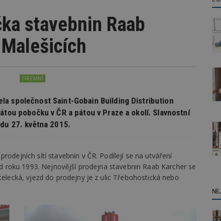
ka stavebnin Raab
 Malešicích
FIREMNÍ
a společnost Saint-Gobain Building Distribution
átou pobočku v ČR a pátou v Praze a okolí. Slavnostní
edu 27. května 2015.
rodejních sítí stavebnin v ČR. Podílejí se na utváření
ž od roku 1993. Nejnovější prodejna stavebnin Raab Karcher se
telecká, vjezd do prodejny je z ulic Třebohostická nebo
NE