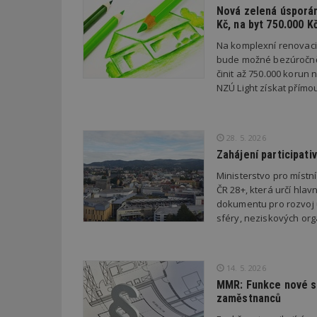
Nová zelená úsporám
Název
Provider
Pr
Název
Kč, na byt 750.000 K
Název
/
D
Název
_hjSessionUser_1
Doména
Na komplexní renovac
test
.m
tu
bude možné bezúročně 
_gid
CMID
Google
LLC
činit až 750.000 korun
Gdyn
mobile
ww
.estav.cz
NZÚ Light získat přímo
_ga
TDID
Google
sssp_session
c
.e
LLC
.estav.cz
ui
28. 5. 2026
VISITOR_INFO1_LI
cct
Zahájení participati
_hjSession_170189
Ministerstvo pro místn
ČR 28+, která určí hlav
Gtest
uid
dokumentu pro rozvoj ú
sféry, neziskových orga
C
test_cookie
bm2uu
14. 5. 2026
cct
id
MMR: Funkce nové st
ibbid
zaměstnanců
ibbid