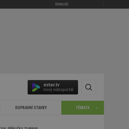
DISKUZE
estav.tv
nový videoportál
DOPRAVNÍ STAVBY
TÉMATA
BOOK: PŘÍRUČKY ZDARMA!