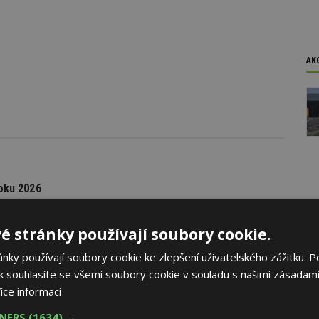
AK
oku 2026
yhlásila první ročník soutěže Brownfield roku 2026, která
rojekty revitalizace brownfieldů měst a obcí z celé České
é stránky používají soubory cookie.
ky používají soubory cookie ke zlepšení uživatelského zážitku. P
 souhlasíte se všemi soubory cookie v souladu s našimi zásadami
íce informací
TNERS
(1634) →
dí se špatnou dopravou do práce se chce přestěhovat