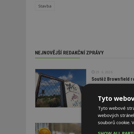
Stavba
NEJNOVĚJŠÍ REDAKČNÍ ZPRÁVY
29. 6. 2026
Soutěž Brownfield r
Agentura CzechInvest v
oceňuje nejzdařilejší p
Tyto webov
republiky.
Tyto webové strán
webových stránek
souborů cookie.
V
22. 6. 2026
SHOW ALL PAR
Průzkum: Třetina li