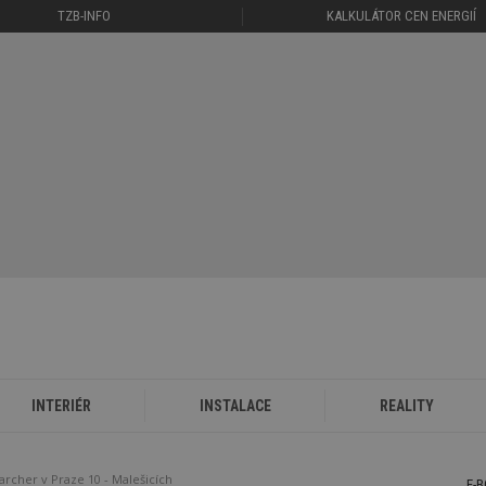
TZB-INFO
KALKULÁTOR CEN ENERGIÍ
INTERIÉR
INSTALACE
REALITY
rcher v Praze 10 - Malešicích
E-