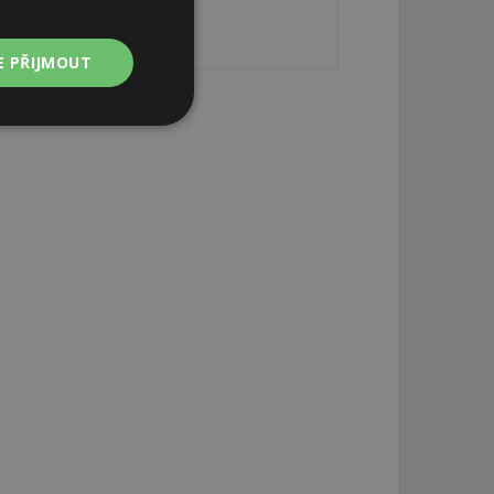
E PŘIJMOUT
Nezařazené
soubory
zařazené soubory
 a správa účtu.
aby informoval
zahrnut do
obrazení stránky