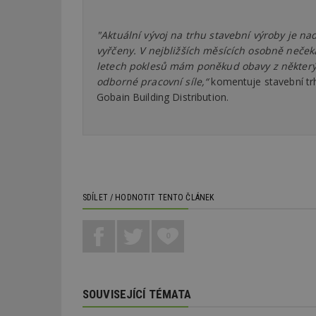
"Aktuální vývoj na trhu stavební výroby je na
vyřčeny. V nejbližších měsících osobně neče
letech poklesů mám poněkud obavy z některý
odborné pracovní síle,“
komentuje stavební trh
Gobain Building Distribution.
SDÍLET / HODNOTIT TENTO ČLÁNEK
0
SOUVISEJÍCÍ TÉMATA