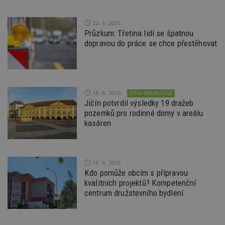
22. 6. 2026
Funkční soubory
Nezařazené
Průzkum: Třetina lidí se špatnou
soubory
dopravou do práce se chce přestěhovat
18. 6. 2026
ESTAV DOPORUČUJE
Jičín potvrdil výsledky 19 dražeb
Nezbytně nutné soubory
pozemků pro rodinné domy v areálu
kasáren
Výkonové soubory
Soubory cílení
Funkční soubory
Nezařazené soubory
Nezbytně nutné soubory cookie umožňují základní
16. 6. 2026
funkce webových stránek, jako je přihlášení
Kdo pomůže obcím s přípravou
uživatele a správa účtu. Webové stránky nelze bez
nezbytně nutných souborů cookie správně
kvalitních projektů? Kompetenční
používat.
centrum družstevního bydlení
Provider
/
Název
Vyprší
P
Doména