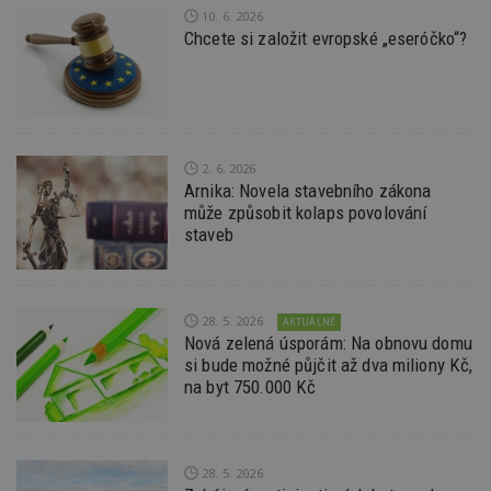
_hjIncludedInPageviewSample
2
T
Hotjar Ltd
10. 6. 2026
minuty
co
www.estav.cz
na
Chcete si založit evropské „eseróčko“?
ab
Ho
zd
ná
z
vz
d
l
2. 6. 2026
z
st
Arnika: Novela stavebního zákona
w
může způsobit kolaps povolování
staveb
_dc_gtm_UA-53599847-1
.estav.cz
53
T
sekund
co
př
w
po
S
28. 5. 2026
AKTUÁLNĚ
Go
da
Nová zelená úsporám: Na obnovu domu
kó
si bude možné půjčit až dva miliony Kč,
Po
na byt 750.000 Kč
lz
z
nu
be
sk
f
28. 5. 2026
s