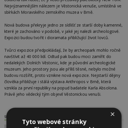
Nejvýznamnějším nálezem je Věstonická venuše, umístěná ve
sbírkách Moravského zemského muzea v Brně.
Nová budova překryje jedno ze sídlišť ze starší doby kamenné,
které je zachováno v podobě, v jaké jej nalezli archeologové.
Expozici budou tvořit i dioramata přibližující život lovců.
Tvůrci expozice předpokládají, že by archeopark mohlo ročně
navštívit až 40 000 lidí. Odtud pak budou moci zamířit do
nedalekých Dolních Věstonic, kde je původní archeologické
muzeum. Jeho prostory jsou ale příliš těsné, nebylo možné
budovu rozšířit, proto vznikne nová expozice. Nejstarší dějiny
člověka přibližuje i stálá výstava Anthropos v Brně, která
vznikla za první republiky na popud badatele Karla Absolona.
Právě jeho vědecký tým objevil Věstonickou venuši.
×
SDÍLET / HODNOTIT TENTO ČLÁNEK
Tyto webové stránky