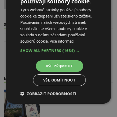
používají soubory cookie.
0
Tyto webové stránky používají soubory
cookie ke zlepšení uživatelského zážitku.
Používáním našich webových stránek
SOUVISEJÍCÍ TÉMATA
souhlasíte se všemi soubory cookie v
souladu s našimi zásadami používání
Stavba
souborů cookie.
Více informací
SHOW ALL PARTNERS
(1634) →
VŠE PŘIJMOUT
NEJNOVĚJŠÍ REDAKČNÍ ZPRÁVY
VŠE ODMÍTNOUT
29. 6. 2026
ZOBRAZIT PODROBNOSTI
Soutěž Brownfield roku 2026
Nezbytně
Výkonové
Soubory
nutné
soubory
cílení
soubory