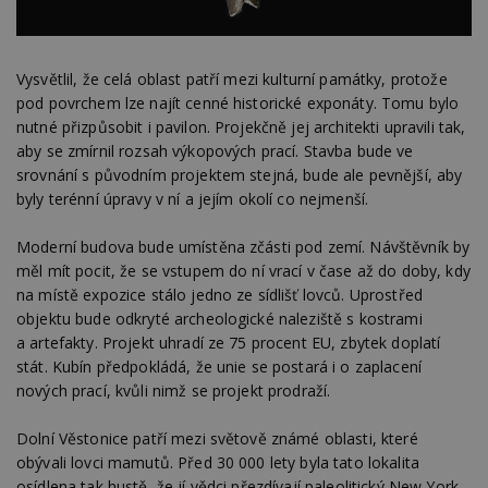
Vysvětlil, že celá oblast patří mezi kulturní památky, protože
pod povrchem lze najít cenné historické exponáty. Tomu bylo
nutné přizpůsobit i pavilon. Projekčně jej architekti upravili tak,
aby se zmírnil rozsah výkopových prací. Stavba bude ve
srovnání s původním projektem stejná, bude ale pevnější, aby
byly terénní úpravy v ní a jejím okolí co nejmenší.
Moderní budova bude umístěna zčásti pod zemí. Návštěvník by
měl mít pocit, že se vstupem do ní vrací v čase až do doby, kdy
na místě expozice stálo jedno ze sídlišť lovců. Uprostřed
objektu bude odkryté archeologické naleziště s kostrami
a artefakty. Projekt uhradí ze 75 procent EU, zbytek doplatí
stát. Kubín předpokládá, že unie se postará i o zaplacení
nových prací, kvůli nimž se projekt prodraží.
Dolní Věstonice patří mezi světově známé oblasti, které
obývali lovci mamutů. Před 30 000 lety byla tato lokalita
osídlena tak hustě, že jí vědci přezdívají paleolitický New York.