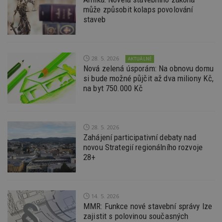
kó
může způsobit kolaps povolování
Po
staveb
lz
z
nu
be
sk
f
28. 5. 2026
AKTUÁLNĚ
s
Nová zelená úsporám: Na obnovu domu
ná
je
si bude možné půjčit až dva miliony Kč,
kt
na byt 750.000 Kč
id
p
ú
An
id
www.estav.cz
1 rok
T
28. 5. 2026
co
Zahájení participativní debaty nad
po
vy
novou Strategií regionálního rozvoje
se
28+
_hjFirstSeen
29
S
Hotjar Ltd
minut
je
.estav.cz
54
ab
sekund
sl
ce
14. 5. 2026
pr
MMR: Funkce nové stavební správy lze
po
zajistit s polovinou současných
N