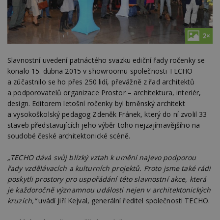
2×
Slavnostní uvedení patnáctého svazku ediční řady ročenky se
konalo 15. dubna 2015 v showroomu společnosti TECHO
a zúčastnilo se ho přes 250 lidí, převážně z řad architektů
a podporovatelů organizace Prostor – architektura, interiér,
design. Editorem letošní ročenky byl brněnský architekt
a vysokoškolský pedagog Zdeněk Fránek, který do ní zvolil 33
staveb představujících jeho výběr toho nejzajímavějšího na
soudobé české architektonické scéně.
„TECHO dává svůj blízký vztah k umění najevo podporou
řady vzdělávacích a kulturních projektů. Proto jsme také rádi
poskytli prostory pro uspořádání této slavnostní akce, která
je každoročně významnou události nejen v architektonických
kruzích,“
uvádí Jiří Kejval, generální ředitel společnosti TECHO.