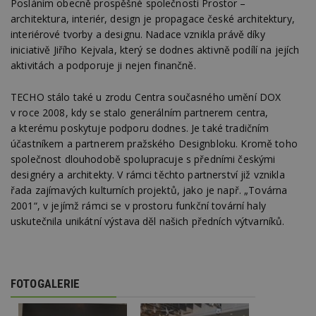
Posláním obecně prospěšné společnosti Prostor –
architektura, interiér, design je propagace české architektury,
interiérové tvorby a designu. Nadace vznikla právě díky
iniciativě Jiřího Kejvala, který se dodnes aktivně podílí na jejích
aktivitách a podporuje ji nejen finančně.
TECHO stálo také u zrodu Centra současného umění DOX
v roce 2008, kdy se stalo generálním partnerem centra,
a kterému poskytuje podporu dodnes. Je také tradičním
účastníkem a partnerem pražského Designbloku. Kromě toho
společnost dlouhodobě spolupracuje s předními českými
designéry a architekty. V rámci těchto partnerství již vznikla
řada zajímavých kulturních projektů, jako je např. „Továrna
2001“, v jejímž rámci se v prostoru funkční tovární haly
uskutečnila unikátní výstava děl našich předních výtvarníků.
FOTOGALERIE