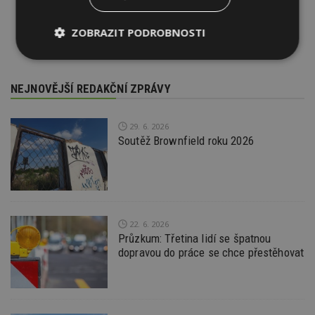
ZOBRAZIT PODROBNOSTI
Nezbytně
Výkonové
Soubory
nutné
soubory
cílení
soubory
NEJNOVĚJŠÍ REDAKČNÍ ZPRÁVY
29. 6. 2026
Funkční soubory
Nezařazené
Soutěž Brownfield roku 2026
soubory
22. 6. 2026
Průzkum: Třetina lidí se špatnou
Nezbytně nutné soubory
dopravou do práce se chce přestěhovat
Výkonové soubory
Soubory cílení
Funkční soubory
Nezařazené soubory
Nezbytně nutné soubory cookie umožňují základní