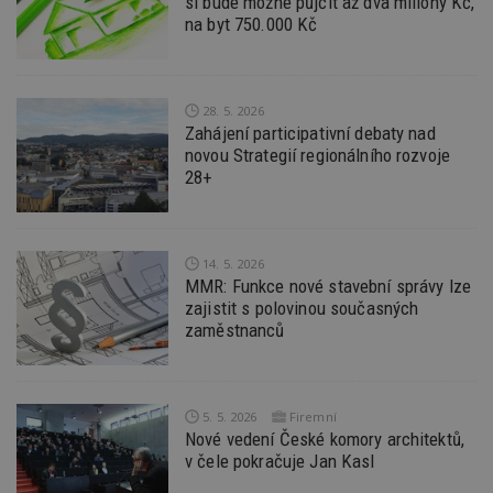
si bude možné půjčit až dva miliony Kč,
st
w
na byt 750.000 Kč
_dc_gtm_UA-53599847-1
.estav.cz
53
T
sekund
co
př
w
28. 5. 2026
po
S
Zahájení participativní debaty nad
Go
novou Strategií regionálního rozvoje
da
kó
28+
Po
lz
z
nu
be
14. 5. 2026
sk
f
MMR: Funkce nové stavební správy lze
s
zajistit s polovinou současných
ná
zaměstnanců
je
kt
id
p
ú
An
5. 5. 2026
Firemní
Nové vedení České komory architektů,
id
www.estav.cz
1 rok
T
co
v čele pokračuje Jan Kasl
po
vy