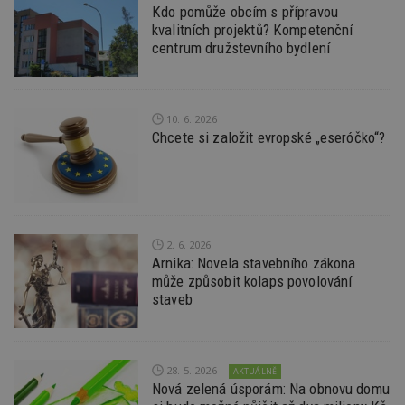
Kdo pomůže obcím s přípravou
kvalitních projektů? Kompetenční
centrum družstevního bydlení
Nezbytně nutné soubory
Výkonové soubory
Soubory cílení
Funkční soubory
Nezařazené soubory
10. 6. 2026
Nezbytně nutné soubory cookie umožňují základní
Chcete si založit evropské „eseróčko“?
funkce webových stránek, jako je přihlášení
uživatele a správa účtu. Webové stránky nelze bez
nezbytně nutných souborů cookie správně
používat.
Provider
/
Název
Vyprší
P
Doména
2. 6. 2026
_hjIncludedInPageviewSample
2
T
Hotjar Ltd
Arnika: Novela stavebního zákona
minuty
co
www.estav.cz
může způsobit kolaps povolování
na
ab
staveb
Ho
zd
ná
z
vz
d
28. 5. 2026
AKTUÁLNĚ
l
Nová zelená úsporám: Na obnovu domu
z