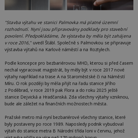
"Stavba výtahu ve stanici Palmovka má platné územní
rozhodnutí. Nyní jsou připravovány podklady pro stavební
povolení. Předpokládáme, že výstavba by měla být zahájena
v roce 2016,
" uvedl Štábl. Společně s Palmovkou se připravuje
výstavba výtahů na Karlově náměstí a na Roztylech.
Podle koncepce pro bezbariérovou MHD, kterou si před časem
nechal vypracovat magistrát, by měly být v roce 2017 nové
výtahy například na trase A na Staroměstské či na Náměstí
Míru. O rok později by měla přijít na řadu stanice Jiřího
z Poděbrad, v roce 2019 pak Flora a do roku 2025 ještě
stanice Dejvická a Hradčanská. Zda všechny výtahy vzniknou,
bude ale záležet na finančních možnostech města.
Pražské metro má nyní bezbariérové všechny stanice, které
byly postaveny po roce 1989. Naposledy podnik vybudoval
výtah do stanice metra B Národní třída loni v červnu, jehož
výstavba přišla na více než 170 milionů korun.