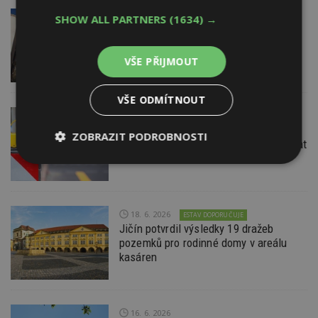
29. 6. 2026
SHOW ALL PARTNERS
(1634) →
Soutěž Brownfield roku 2026
VŠE PŘIJMOUT
VŠE ODMÍTNOUT
22. 6. 2026
Průzkum: Třetina lidí se špatnou
ZOBRAZIT PODROBNOSTI
dopravou do práce se chce přestěhovat
Nezbytně
Výkonové
Soubory
nutné
soubory
cílení
soubory
18. 6. 2026
ESTAV DOPORUČUJE
Jičín potvrdil výsledky 19 dražeb
pozemků pro rodinné domy v areálu
Funkční soubory
Nezařazené
soubory
kasáren
16. 6. 2026