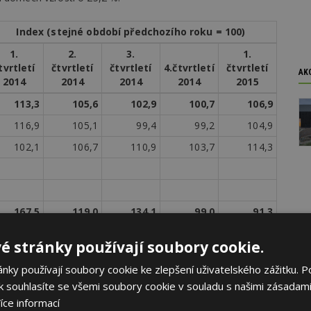
Index (stejné období předchozího roku = 100)
1.
2.
3.
1.
tvrtletí
čtvrtletí
čtvrtletí
4.čtvrtletí
čtvrtletí
AK
2014
2014
2014
2014
2015
113,3
105,6
102,9
100,7
106,9
116,9
105,1
99,4
99,2
104,9
102,1
106,7
110,9
103,7
114,3
167,5
119,0
134,1
99,0
91,3
152,4
87,8
114,7
83,9
116,6
é stránky používají soubory cookie.
177,9
155,2
149,2
109,2
76,4
ky používají soubory cookie ke zlepšení uživatelského zážitku. P
124,0
123,9
127,5
115,9
99,1
 souhlasíte se všemi soubory cookie v souladu s našimi zásadami
114,1
111,6
118,4
111,7
100,2
íce informací