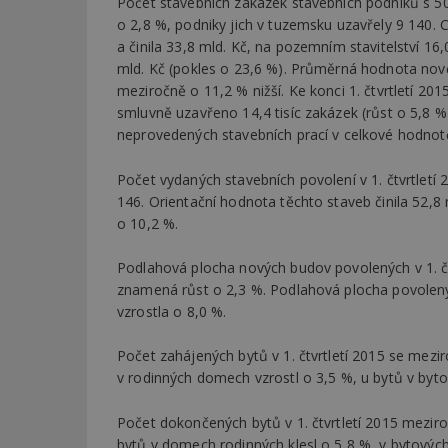
Počet stavebních zakázek stavebních podniků s 50 
o 2,8 %, podniky jich v tuzemsku uzavřely 9 140.
a činila 33,8 mld. Kč, na pozemním stavitelství 16,
mld. Kč (pokles o 23,6 %). Průměrná hodnota nově 
meziročně o 11,2 % nižší. Ke konci 1. čtvrtletí 2
smluvně uzavřeno 14,4 tisíc zakázek (růst o 5,8 
neprovedených stavebních prací v celkové hodnotě
Počet vydaných stavebních povolení v 1. čtvrtletí 
146. Orientační hodnota těchto staveb činila 52,8
o 10,2 %.
Podlahová plocha nových budov povolených v 1. čtv
znamená růst o 2,3 %. Podlahová plocha povolený
vzrostla o 8,0 %.
Počet zahájených bytů v 1. čtvrtletí 2015 se mezir
v rodinných domech vzrostl o 3,5 %, u bytů v by
Počet dokončených bytů v 1. čtvrtletí 2015 meziro
bytů v domech rodinných klesl o 5,8 %, v bytovýc