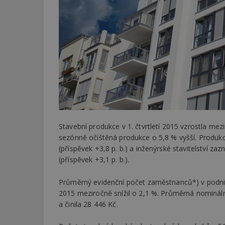
Stavební produkce v 1. čtvrtletí 2015 vzrostla mez
sezónně očištěná produkce o 5,8 % vyšší. Produkc
(příspěvek +3,8 p. b.) a inženýrské stavitelství 
(příspěvek +3,1 p. b.).
Průměrný evidenční počet zaměstnanců*) v podnicíc
2015 meziročně snížil o 2,1 %. Průměrná nominál
a činila 28 446 Kč.