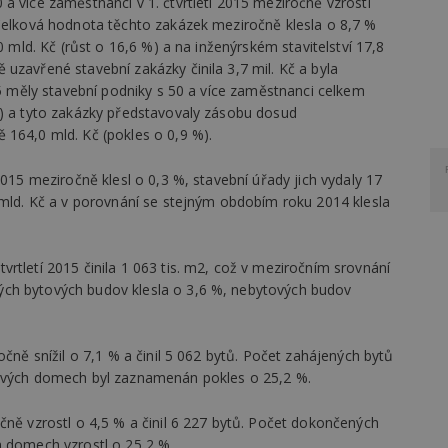
a více zaměstnanci v 1. čtvrtletí 2015 meziročně vzrostl
 Celková hodnota těchto zakázek meziročně klesla o 8,7 %
0 mld. Kč (růst o 16,6 %) a na inženýrském stavitelství 17,8
uzavřené stavební zakázky činila 3,7 mil. Kč a byla
015 měly stavební podniky s 50 a více zaměstnanci celkem
%) a tyto zakázky představovaly zásobu dosud
 164,0 mld. Kč (pokles o 0,9 %).
2015 meziročně klesl o 0,3 %, stavební úřady jich vydaly 17
 mld. Kč a v porovnání se stejným obdobím roku 2014 klesla
rtletí 2015 činila 1 063 tis. m2, což v meziročním srovnání
ch bytových budov klesla o 3,6 %, nebytových budov
očně snížil o 7,1 % a činil 5 062 bytů. Počet zahájených bytů
tových domech byl zaznamenán pokles o 25,2 %.
čně vzrostl o 4,5 % a činil 6 227 bytů. Počet dokončených
h domech vzrostl o 25,2 %.