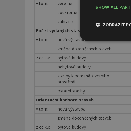
v tom:
veřejné
SHOW ALL PAR
soukromé
zahraničí
ZOBRAZIT P
Počet vydaných stavebních povolení
v tom:
nová výstavba
Nezbytně
nutné soubor
změna dokončených staveb
z celku:
bytové budovy
nebytové budovy
stavby k ochraně životního
prostředí
Nezbytně nutné s
ostatní stavby
Nezbytně nutné soubo
Orientační hodnota staveb
Webové stránky nelz
v tom:
nová výstavba
Název
změna dokončených staveb
_hjIncludedInPa
z celku:
bytové budovy