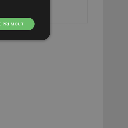
E PŘIJMOUT
Nezařazené
soubory
zařazené soubory
 a správa účtu.
aby informoval
zahrnut do