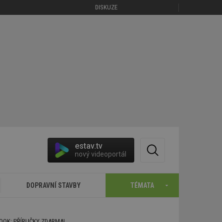
DISKUZE
estav.tv
nový videoportál
DOPRAVNÍ STAVBY
TÉMATA
BOOK: PŘÍRUČKY ZDARMA!