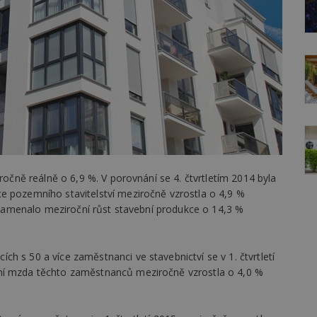
iročně reálně o 6,9 %. V porovnání se 4. čtvrtletím 2014 byla
e pozemního stavitelství meziročně vzrostla o 4,9 %
zaznamenalo meziroční růst stavební produkce o 14,3 %
h s 50 a více zaměstnanci ve stavebnictví se v 1. čtvrtletí
ní mzda těchto zaměstnanců meziročně vzrostla o 4,0 %