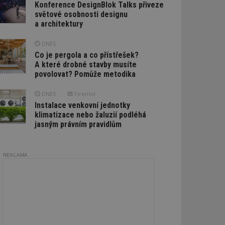
Konference DesignBlok Talks přiveze
světové osobnosti designu
a architektury
DNES
Co je pergola a co přístřešek?
A které drobné stavby musíte
povolovat? Pomůže metodika
DNES
Firemní
Instalace venkovní jednotky
klimatizace nebo žaluzií podléhá
jasným právním pravidlům
REKLAMA