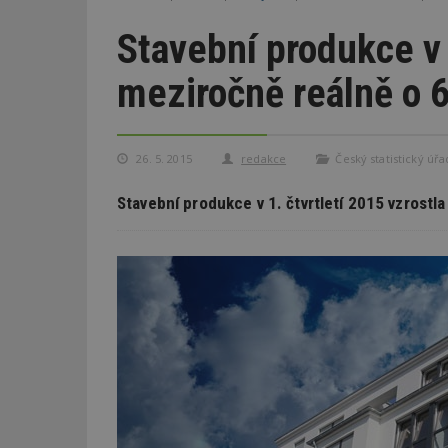
Stavební produkce v 
meziročně reálně o 
26. 5. 2015
redakce
Český statistický úřa
Stavební produkce v 1. čtvrtletí 2015 vzrostl