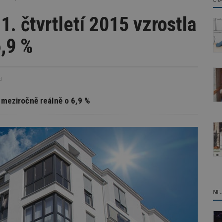
1. čtvrtletí 2015 vzrostla
6,9 %
d
a meziročně reálně o 6,9 %
NE