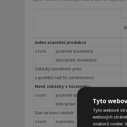
č
Index stavební produkce
v tom:
pozemní stavitelství
inženýrské stavitelství
Zakázky stavebních prací
u podniků nad 50 zaměstnanců
Nové zakázky v tuzemsku
v tom:
pozemní stavitelství
Tyto webov
inženýrské stavitelství
Tyto webové strán
Stav ke konci období
webových stránek
v tom:
tuzemsko
souborů cookie.
V