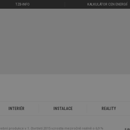
TZB-INFO
KALKULÁTOR CEN ENERGIÍ
INTERIÉR
INSTALACE
REALITY
vební produkce v 1. čtvrtletí 2015 vzrostla meziročně reálně o 6,9 %
E-