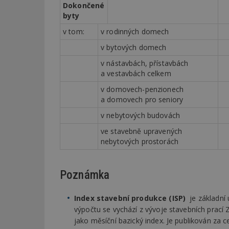
Dokončené
byty
Název
Provider
Pr
Název
v tom:
v rodinných domech
Název
/
D
Název
_hjSessionUser_1
Doména
v bytových domech
test
.m
tu
_gid
CMID
Google
v nástavbách, přístavbách
LLC
Gdyn
mobile
ww
.estav.cz
a vestavbách celkem
_ga
TDID
Google
v domovech-penzionech
sssp_session
c
.e
LLC
a domovech pro seniory
.estav.cz
ui
v nebytových budovách
VISITOR_INFO1_LI
cct
ve stavebně upravených
_hjSession_170189
nebytových prostorách
Gtest
uid
Poznámka
C
test_cookie
bm2uu
Index stavební produkce (ISP)
je základní 
výpočtu se vychází z vývoje stavebních prací 
cct
id
jako měsíční bazický index. Je publikován za c
ibbid