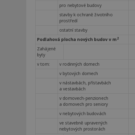
pro nebytové budovy
stavby k ochraně životního
_dc_gtm_UA-53599
prostředí
ostatní stavby
2
Podlahová plocha nových budov v m
id
Zahájené
byty
_hjFirstSeen
v tom:
v rodinných domech
v bytových domech
_hjAbsoluteSessi
v nástavbách, přístavbách
a vestavbách
v domovech-penzionech
counter
a domovech pro seniory
v nebytových budovách
ve stavebně upravených
__gfp_64b
nebytových prostorách