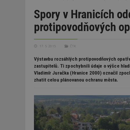
Spory v Hranicích od
protipovodňových op
17. 5. 2015
ČTK
Výstavbu rozsáhlých protipovodňových opatřen
zastupitelů. Ti zpochybnili údaje o výšce hla
Vladimír Juračka (Hranice 2000) označil zpoc
zhatit celou plánovanou ochranu města.