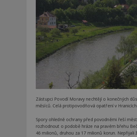
Zástupci Povodí Moravy nechtějí o konečných důsle
měsíců. Celá protipovodňová opatření v Hranicích
Spory ohledně ochrany před povodněmi řeší město 
rozhodnout o podobě hráze na pravém břehu Bečvy
46 milionů, druhou za 17 milionů korun. Nepřijali