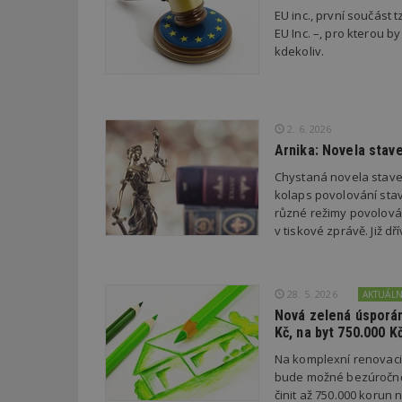
EU inc., první součást t
EU Inc. –, pro kterou by
Název
Provider
Pr
kdekoliv.
Název
Název
/
D
Název
_hjSessionUser_1
Doména
test
.m
tu
_gid
CMID
Google
LLC
Gdyn
mobile
ww
.estav.cz
2. 6. 2026
Arnika: Novela stav
_ga
TDID
Google
sssp_session
c
.e
LLC
Chystaná novela stave
.estav.cz
ui
kolaps povolování stav
VISITOR_INFO1_LI
různé režimy povolován
cct
v tiskové zprávě. Již 
_hjSession_170189
Gtest
uid
28. 5. 2026
AKTUÁL
C
Nová zelená úsporám
Kč, na byt 750.000 K
test_cookie
bm2uu
Na komplexní renovac
cct
bude možné bezúročně 
id
činit až 750.000 korun
ibbid