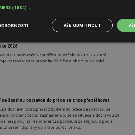
TNERS
(1634) →
ODROBNOSTI
VŠE ODMÍTNOUT
VŠ
Výkonové
Soubory cílení
Funkční
oku 2026
y
soubory
soubory
yhlásila první ročník soutěže Brownfield roku 2026, která
rojekty revitalizace brownfieldů měst a obcí z celé České
oubory
Výkonové soubory
Soubory cílení
Funkční soubory
Ne
dí se špatnou dopravou do práce se chce přestěhovat
ry cookie umožňují základní funkce webových stránek, jako je přihlášení uživatele
e bez nezbytně nutných souborů cookie správně používat.
važuje dopravní dostupnost z bydlení do práce za špatnou, se
kem 37 procent Čechů zaznamenalo, že se situace s dopravou za
Provider
/
Vyprší
Popis
Doména
 více než polovina respondentů ji považuje za stejnou a podle
ila. Zhoršení dopravy do práce oproti loňsku…
geviewSample
2
Tento soubor cookie je nastaven tak, 
Hotjar Ltd
minuty
Hotjar o tom, zda je tento návštěvník 
www.estav.cz