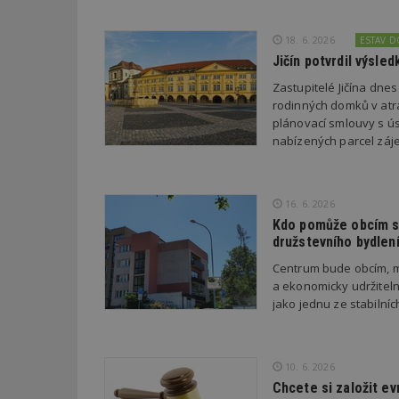
18. 6. 2026
ESTAV 
_dc_gtm_UA-53599
Jičín potvrdil výsl
Zastupitelé Jičína dne
rodinných domků v atra
plánovací smlouvy s úsp
id
nabízených parcel záje
_hjFirstSeen
16. 6. 2026
Kdo pomůže obcím s 
_hjAbsoluteSessi
družstevního bydlen
Centrum bude obcím, m
a ekonomicky udržiteln
counter
jako jednu ze stabilní
__gfp_64b
10. 6. 2026
Chcete si založit e