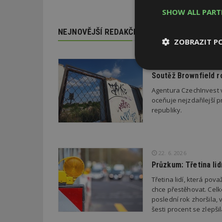
SHOW ALL PAR
NEJNOVĚJŠÍ REDAKČNÍ ZPRÁVY
ZOBRAZIT P
29. 6. 2026
Nezbytně
Soutěž Brownfield r
nutné soubor
Agentura CzechInvest v
oceňuje nejzdařilejší p
republiky.
Nezbytně nutné s
22. 6. 2026
Průzkum: Třetina li
Nezbytně nutné soubo
Webové stránky nelz
Třetina lidí, která po
chce přestěhovat. Cel
Název
poslední rok zhoršila,
šesti procent se zlepš
_hjIncludedInPa