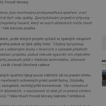
očtů Povodí Moravy.
kterou jsou navrhována protipovodňová opatření, vrací
ně čtyři roky zpátky. Zpochybňování projekční přípravy
opitelný hazard, který ve svých důsledcích může zhatit
,"
řekl starosta Juračka.
dnice, podle kterých projekt vychází ze špatných vstupních
ejména pokud se týká výšky hrází.
"Chybný byl postup
ve s odbornými kruhy v Hranicích a výsledek předložit
ealizaci projektu, pokud nebude vyjasněn vliv chybného
vrhy posoudit ještě z hlediska technického, účinnosti
AK
o Lesák z hnutí Otevřená radnice.
ných opatření týkají pouze nábřežní zdi na pravém břehu
lky navržených ochranných prvků podél Bečvy. Důsledky
 zastupitelé, nechtějí příliš komentovat.
"Do rozhodnutí
ch důsledcích, v současnosti to však již znamená zdržení
síců,"
řekla mluvčí Povodí Moravy Gabriela Tomíčková.