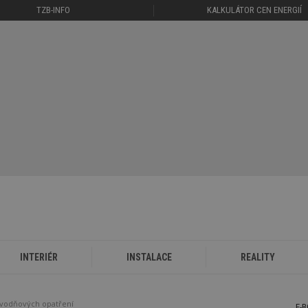
TZB-INFO
KALKULÁTOR CEN ENERGIÍ
INTERIÉR
INSTALACE
REALITY
povodňových opatření
E-