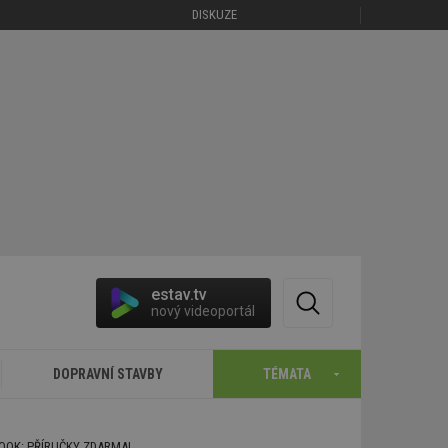
DISKUZE
estav.tv
nový videoportál
DOPRAVNÍ STAVBY
TÉMATA
BOOK: PŘÍRUČKY ZDARMA!