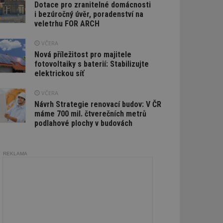
Dotace pro zranitelné domácnosti
i bezúročný úvěr, poradenství na
veletrhu FOR ARCH
VČERA
Nová příležitost pro majitele
fotovoltaiky s baterií: Stabilizujte
elektrickou síť
VČERA
Návrh Strategie renovací budov: V ČR
máme 700 mil. čtverečních metrů
podlahové plochy v budovách
REKLAMA