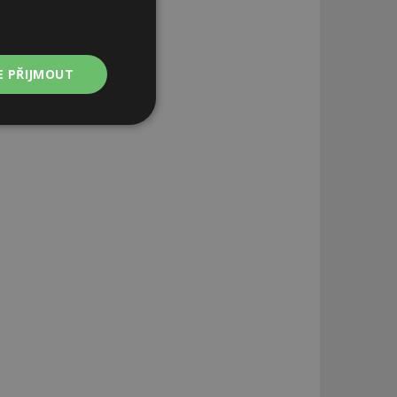
E PŘIJMOUT
Nezařazené
soubory
zařazené soubory
 a správa účtu.
aby informoval
zahrnut do