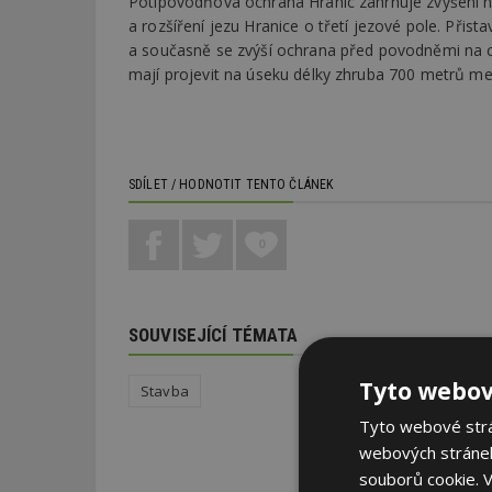
Potipovodňová ochrana Hranic zahrnuje zvýšení n
a rozšíření jezu Hranice o třetí jezové pole. Přis
a současně se zvýší ochrana před povodněmi na c
mají projevit na úseku délky zhruba 700 metrů me
SDÍLET / HODNOTIT TENTO ČLÁNEK
0
SOUVISEJÍCÍ TÉMATA
Tyto webov
Stavba
Tyto webové strán
webových stránek
souborů cookie.
V