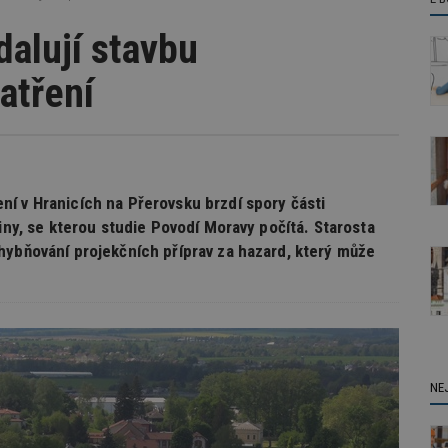
dalují stavbu
atření
í v Hranicích na Přerovsku brzdí spory části
diny, se kterou studie Povodí Moravy počítá. Starosta
hybňování projekčních příprav za hazard, který může
NE