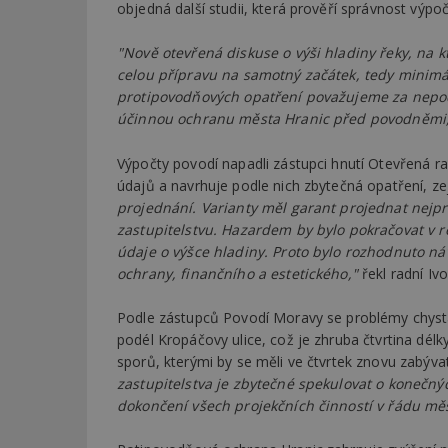
objedná další studii, která prověří správnost výp
"Nově otevřená diskuse o výši hladiny řeky, na 
celou přípravu na samotný začátek, tedy minimál
protipovodňových opatření považujeme za nepoch
účinnou ochranu města Hranic před povodněmi
Výpočty povodí napadli zástupci hnutí Otevřená ra
údajů a navrhuje podle nich zbytečná opatření, z
projednání. Varianty měl garant projednat nejpr
zastupitelstvu. Hazardem by bylo pokračovat v r
údaje o výšce hladiny. Proto bylo rozhodnuto ná
ochrany, finančního a estetického,"
řekl radní Iv
Podle zástupců Povodí Moravy se problémy chysta
podél Kropáčovy ulice, což je zhruba čtvrtina dé
sporů, kterými by se měli ve čtvrtek znovu zabývat
zastupitelstva je zbytečné spekulovat o konečný
dokončení všech projekčních činností v řádu mě