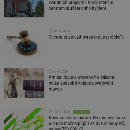
Provider
/
kvalitních projektů? Kompetenční
Název
Vyprší
P
Doména
centrum družstevního bydlení
_hjIncludedInPageviewSample
2
T
Hotjar Ltd
minuty
co
www.estav.cz
na
ab
Ho
10. 6. 2026
zd
Chcete si založit evropské „eseróčko“?
ná
z
vz
d
l
z
st
w
2. 6. 2026
_dc_gtm_UA-53599847-1
.estav.cz
53
T
Arnika: Novela stavebního zákona
sekund
co
může způsobit kolaps povolování
př
w
staveb
po
S
Go
da
kó
Po
28. 5. 2026
AKTUÁLNĚ
lz
Nová zelená úsporám: Na obnovu domu
z
si bude možné půjčit až dva miliony Kč,
nu
be
na byt 750.000 Kč