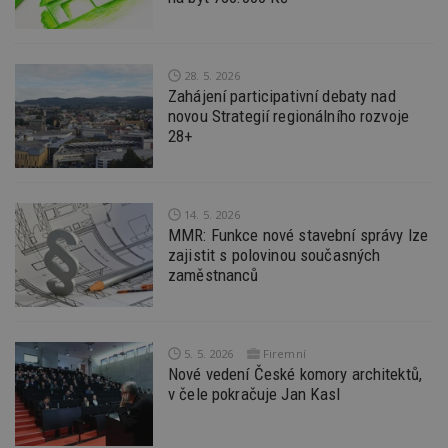
sk
f
s
ná
je
28. 5. 2026
kt
id
Zahájení participativní debaty nad
p
novou Strategií regionálního rozvoje
ú
An
28+
id
www.estav.cz
1 rok
T
co
po
vy
14. 5. 2026
se
MMR: Funkce nové stavební správy lze
_hjFirstSeen
29
S
Hotjar Ltd
zajistit s polovinou současných
minut
je
.estav.cz
zaměstnanců
54
ab
sekund
sl
ce
pr
po
N
5. 5. 2026
Firemní
ž
Nové vedení České komory architektů,
id
i
v čele pokračuje Jan Kasl
_hjAbsoluteSessionInProgress
29
S
Hotjar Ltd
minut
je
.estav.cz
54
ab