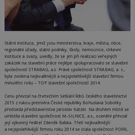
Státní instituce, jimiž jsou ministerstva, kraje, města, obce,
regionální úřady, státní podniky, školy, nemocnice, církevní
instituce a svazy, uvedly, že se jim při realizaci veřejných
zakázek na stavební práce nejlépe spolupracovalo se stavební
společností STRABAG, a.s. Právě společnost STRABAG, a. s.,
byla zvolena nejkvalitnější a nejspolehlivější stavební firmou
minulého roku – TOP stavební společností 2014.
Cenu převzal na čtvrtečním Setkání lídrů českého stavebnictví
2015 z rukou premiéra České republiky Bohuslava Sobotky
předseda představenstva Jaroslav Katzer. Na druhém místě se
umístila stavební společnost M‒SILNICE, a.s., ocenění převzal
její výkonný ředitel Zdeněk Babka. Třetí nejkvalitnější
a nejspolehlivější firmou roku 2014 se stala společnost PORR,