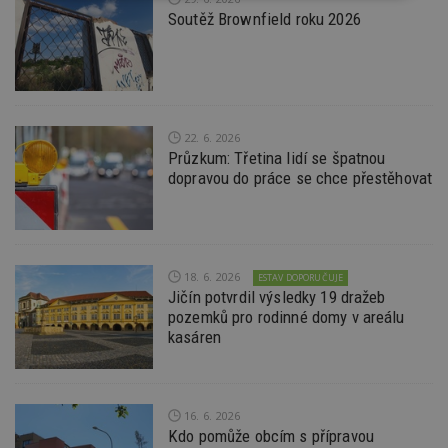
nutné
soubory
cílení
Soutěž Brownfield roku 2026
soubory
Funkční soubory
Nezařazené
soubory
22. 6. 2026
Průzkum: Třetina lidí se špatnou
dopravou do práce se chce přestěhovat
Nezbytně nutné soubory
18. 6. 2026
ESTAV DOPORUČUJE
Výkonové soubory
Soubory cílení
Jičín potvrdil výsledky 19 dražeb
pozemků pro rodinné domy v areálu
Funkční soubory
Nezařazené soubory
kasáren
Nezbytně nutné soubory cookie umožňují základní
funkce webových stránek, jako je přihlášení
uživatele a správa účtu. Webové stránky nelze bez
nezbytně nutných souborů cookie správně
16. 6. 2026
používat.
Kdo pomůže obcím s přípravou