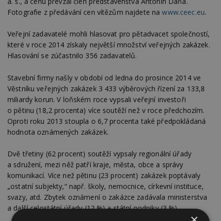
a. s., a cenu převzal člen představenstva Antonín Daňa.
Fotografie z předávání cen vítězům najdete na
www.ceec.eu
.
Veřejní zadavatelé mohli hlasovat pro pětadvacet společností,
které v roce 2014 získaly největší množství veřejných zakázek.
Hlasování se zúčastnilo 356 zadavatelů.
Stavební firmy našly v období od ledna do prosince 2014 ve
Věstníku veřejných zakázek 3 433 výběrových řízení za 133,8
miliardy korun. V loňském roce vypsali veřejní investoři
o pětinu (18,2 procenta) více soutěží než v roce předchozím.
Oproti roku 2013 stoupla o 6,7 procenta také předpokládaná
hodnota oznámených zakázek.
Dvě třetiny (62 procent) soutěží vypsaly regionální úřady
a sdružení, mezi něž patří kraje, města, obce a správy
komunikací. Více než pětinu (23 procent) zakázek poptávaly
„ostatní subjekty,“ např. školy, nemocnice, církevní instituce,
svazy, atd. Zbytek oznámení o zakázce zadávala ministerstva
a další celostátní úřady (12 %) a státní podniky (3 %).
×