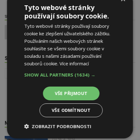
Tyto webové stránky
používají soubory cookie.
SDÍLET / HODNOTIT TENTO ČLÁNEK
Tyto webové stránky používají soubory
0
cookie ke zlepšení uživatelského zážitku.
Používáním našich webových stránek
souhlasíte se všemi soubory cookie v
souladu s našimi zásadami používání
SOUVISEJÍCÍ TÉMATA
souborů cookie.
Více informací
Stavba
SHOW ALL PARTNERS
(1634) →
VŠE PŘIJMOUT
VŠE ODMÍTNOUT
NEJNOVĚJŠÍ REDAKČNÍ ZPRÁVY
ZOBRAZIT PODROBNOSTI
Nezbytně
Výkonové
Soubory
29. 6. 2026