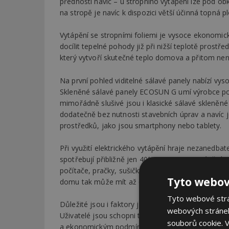
přednosti navíc – u stropního vytápění lze pod ob
na stropě je navíc k dispozici větší účinná topná p
Vytápění se stropními foliemi je vysoce ekonomick
docílit tepelné pohody již při nižší teplotě prost
který vytvoří skutečné teplo domova a přitom není
Na první pohled viditelné sálavé panely nabízí vy
Skleněné sálavé panely ECOSUN G umí výrobce po
mimořádně slušivé jsou i klasické sálavé skleněn
dodatečně bez nutnosti stavebních úprav a navíc 
prostředků, jako jsou smartphony nebo tablety.
Při využití elektrického vytápění hraje nezanedbatel
spotřebují přibližně jen 40% energie na vytápění, z
počítače, pračky, sušičky, varné konvice, mikrovln
Tyto webov
domu tak může mít až 60% energie za poloviční c
Tyto webové strán
Důležité jsou i faktory jako je velká variabilita to
webových stránek
Uživatelé jsou schopni topný režim systému plně
souborů cookie.
V
a ekonomickým podmínkám.