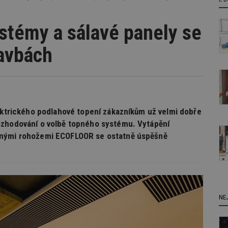
ystémy a sálavé panely se
tavbách
lektrického podlahové topení zákazníkům už velmi dobře
ozhodování o volbě topného systému. Vytápění
pnými rohožemi ECOFLOOR se ostatně úspěšně
NE