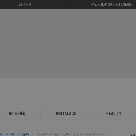
TZB-INFO
KALKULÁTOR CEN ENERGIÍ
INTERIÉR
INSTALACE
REALITY
mu a zdroje tepla
Elektrické stropní systémy a sálavé panely se
E-