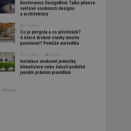
Konference DesignBlok Talks přiveze
světové osobnosti designu
a architektury
7. 8. 2026
Co je pergola a co přístřešek?
A které drobné stavby musíte
povolovat? Pomůže metodika
7. 8. 2026
Firemní
Instalace venkovní jednotky
klimatizace nebo žaluzií podléhá
jasným právním pravidlům
REKLAMA