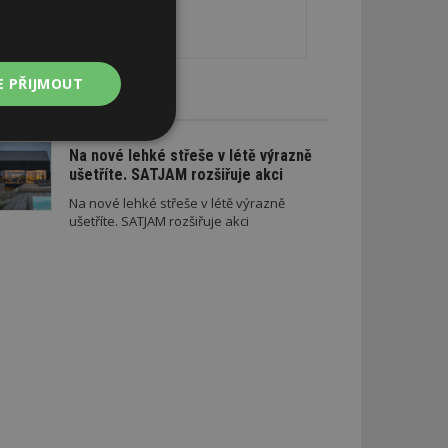
E PŘIJMOUT
CE A SLEVY
Nezařazené
Na nové lehké střeše v létě výrazně
soubory
ušetříte. SATJAM rozšiřuje akci
Na nové lehké střeše v létě výrazně
ušetříte. SATJAM rozšiřuje akci
zařazené soubory
 a správa účtu.
aby informoval
zahrnut do