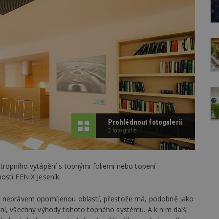
Prohlédnout fotogalerii
2 fotografie
tropního vytápění s topnými foliemi nebo topení
osti FENIX Jeseník.
je neprávem opomíjenou oblastí, přestože má, podobně jako
ní, všechny výhody tohoto topného systému. A k nim další