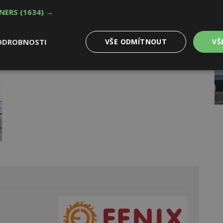
TNERS
(1634) →
ODROBNOSTI
VŠE ODMÍTNOUT
VŠ
AK
Výkonové
Soubory cílení
Funkční
y
soubory
soubory
oubory
Výkonové soubory
Soubory cílení
Funkční soubory
Ne
ry cookie umožňují základní funkce webových stránek, jako je přihlášení uživatele
e bez nezbytně nutných souborů cookie správně používat.
Provider
/
Vyprší
Popis
Doména
geviewSample
2
Tento soubor cookie je nastaven tak, 
Hotjar Ltd
minuty
Hotjar o tom, zda je tento návštěvník 
www.estav.cz