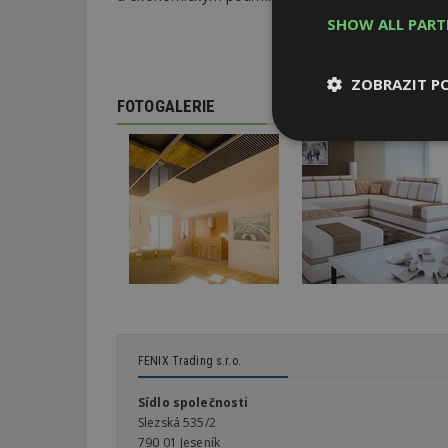
SHOW ALL PAR
ZOBRAZIT P
FOTOGALERIE
Nezbytně
nutné soubor
Nezbytně nutné s
Nezbytně nutné soubo
Webové stránky nelz
FENIX Trading s.r.o.
Název
Sídlo společnosti
Slezská 535/2
_hjIncludedInPa
790 01 Jeseník