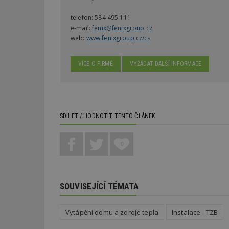
telefon:
584 495 111
_dc_gtm_UA-53599
e-mail:
fenix@fenixgroup.cz
web:
www.fenixgroup.cz/cs
VÍCE O FIRMĚ
VYŽÁDAT DALŠÍ INFORMACE
id
_hjFirstSeen
SDÍLET / HODNOTIT TENTO ČLÁNEK
_hjAbsoluteSessi
0
counter
SOUVISEJÍCÍ TÉMATA
__gfp_64b
Vytápění domu a zdroje tepla
Instalace - TZB