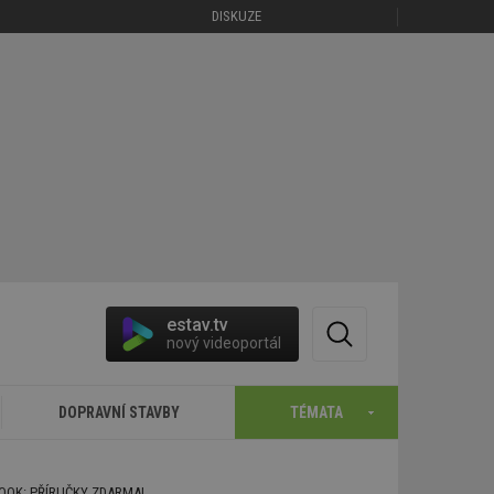
DISKUZE
estav.tv
nový videoportál
DOPRAVNÍ STAVBY
TÉMATA
BOOK: PŘÍRUČKY ZDARMA!