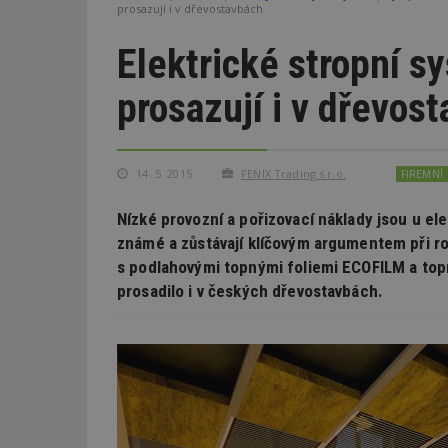
prosazují i v dřevostavbách
Elektrické stropní s
prosazují i v dřevos
14. 5. 2015
FENIX Trading s.r.o.
FIREMNÍ
Nízké provozní a pořizovací náklady jsou u e
známé a zůstávají klíčovým argumentem při r
s podlahovými topnými foliemi ECOFILM a to
prosadilo i v českých dřevostavbách.