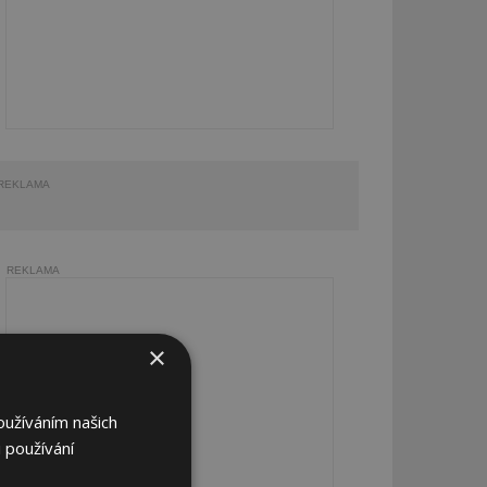
REKLAMA
REKLAMA
×
oužíváním našich
 používání