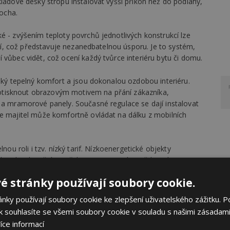
kladové desky stropu instalovat vyšší příkon než do podlahy,
locha.
é - zvýšením teploty povrchů jednotlivých konstrukcí lze
ředí, což představuje nezanedbatelnou úsporu. Je to systém,
 vůbec vidět, což ocení každý tvůrce interiéru bytu či domu.
soký tepelný komfort a jsou dokonalou ozdobou interiéru.
tisknout obrazovým motivem na přání zákazníka,
é a mramorové panely. Současné regulace se dají instalovat
je majitel může komfortně ovládat na dálku z mobilních
nou roli i tzv. nízký tarif. Nízkoenergetické objekty
bytek celoroční spotřeby je to ostatní – světla, televize,
né trouby, atd. – tedy běžný provoz domácnosti. Majitel
é stránky používají soubory cookie.
enu.
ky používají soubory cookie ke zlepšení uživatelského zážitku. P
pných prvků, tepelný komfort a perfektní design interiéru.
 souhlasíte se všemi soubory cookie v souladu s našimi zásadami
 přizpůsobit svým potřebám i měnícím se rodinným
íce informací