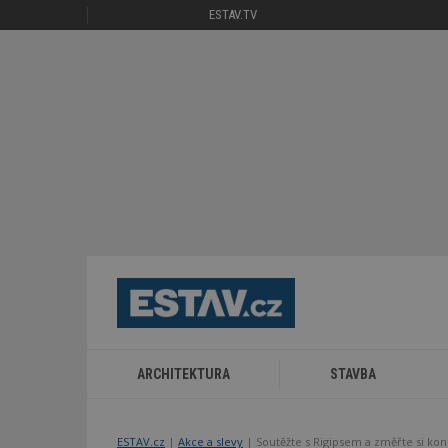
ESTAV.TV
ARCHITEKTURA
STAVBA
ESTAV.cz
Akce a slevy
Soutěžte s Rigipsem a změřte si k