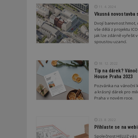
LLC
Gdyn
mobile
ww
.estav.cz
11. 4. 2024
Vkusná novostavba s
_ga
TDID
Google
sssp_session
c
.e
LLC
Dvojí barevnost hmot, 
.estav.cz
ui
vše dělá z projektu ICO
VISITOR_INFO1_LI
jak lze zdárně vyřešit
cct
spoustou uzancí.
_hjSession_170189
Gtest
uid
18. 12. 2022
C
Tip na dárek? Váno
House Praha 2023
test_cookie
bm2uu
Pozvánka na vánoční 
cct
a krásný dárek pro mi
id
Praha v novém roce.
ibbid
ibbid
tuuid
c
23. 8. 2022
sid
Přihlaste se na web
Společnost HELUZ vás zve na další online webi