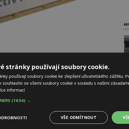
AK
maldehydu naleznete na
www.deska-activair.cz
.
é stránky používají soubory cookie.
ky používají soubory cookie ke zlepšení uživatelského zážitku. P
 souhlasíte se všemi soubory cookie v souladu s našimi zásadami
íce informací
TNERS
(1634) →
ODROBNOSTI
VŠE ODMÍTNOUT
VŠ