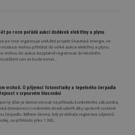
www.estav.cz
1 rok
Tento soubor cookie se používá k vytvá
uživatele
29
Soubor cookie je nastaven tak, aby Hot
Hotjar Ltd
minut
začátek cesty uživatele pro celkový poče
.estav.cz
54
Neobsahuje žádné identifikovatelné in
ět po roce pořádá aukci dodávek elektřiny a plynu
sekund
se po roce organizuje unikátní projekt Skautská energie, ve
onInProgress
29
Soubor cookie je nastaven tak, aby Hot
Hotjar Ltd
instituce mohou přihlásit do velké aukce elektřiny a plynu.
minut
začátek cesty uživatele pro celkový poče
.estav.cz
54
Neobsahuje žádné identifikovatelné in
 se mohou do aukce bezplatně registrovat do letošního
sekund
 soutěžení cen se bude konat…
www.estav.cz
29
Tento soubor cookie se používá k vytvá
minut
uživatele
53
sekund
1 rok
Jedná se o soubor cookie, který slouží k
Google LLC
m vrcholí. O příjemci fotovoltaiky a tepelného čerpadla
dalších souborů cookie návštěvníkem 
.estav.cz
řejnost v srpnovém hlasování
úsporný dům je demonstrovat na příkladu konkrétního zákazníka,
ská domácnost v rodinném domě ušetřit díky správně zvolené
ovider
/
Provider
/
Doména
Vyprší
mu čerpadlu. Během června, kdy probíhala registrace zájemců
Vyprší
Popis
oména
Vyprší
Provider
Popis
/
odej, se přihlásilo přes 1 300…
Vyprší
Popis
70189
.estav.cz
1 rok
Doména
6r.eu
59 minut
Pokud víte něco o tomto souboru cookie a jeho použití,
.ih.adscale.de
11 měsíců 4 týdny
54 sekund
specifické pro konkrétní web, přidejte své příspěvky.
1 den
Tento soubor cookie nastavuje Google Analytics. Ukládá a aktualizuje 
1 rok
Tyto soubory cookie jsou spojeny s reklam
Casale Media