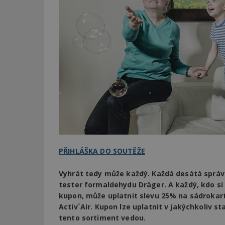
PŘIHLÁŠKA DO SOUTĚŽE
Vyhrát tedy může každý. Každá desátá sprá
tester formaldehydu Dräger. A každý, kdo si
kupon, může uplatnit slevu 25% na sádrokar
Activ´Air. Kupon lze uplatnit v jakýchkoliv s
tento sortiment vedou.