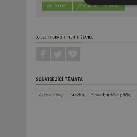
Nezbytně
VÍCE O FIRMĚ
VYŽÁDAT DALŠÍ INFORMACE
nutné soubor
SDÍLET / HODNOTIT TENTO ČLÁNEK
0
Nezbytně nutné s
Nezbytně nutné soubo
Webové stránky nelz
SOUVISEJÍCÍ TÉMATA
Název
_hjIncludedInPa
Akce a slevy
Stavba
Stavební dělicí příčky
_dc_gtm_UA-53599