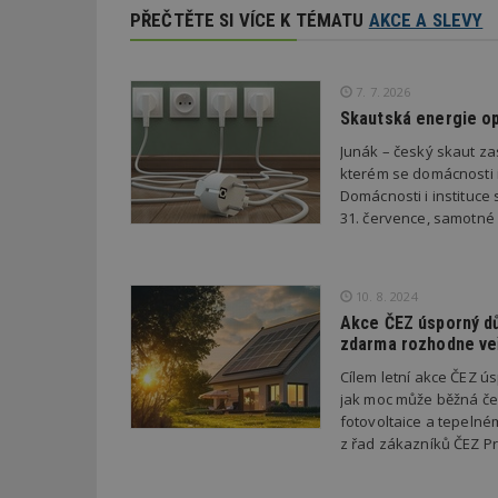
PŘEČTĚTE SI VÍCE K TÉMATU
AKCE A SLEVY
id
_hjFirstSeen
7. 7. 2026
Skautská energie op
Junák – český skaut za
_hjAbsoluteSessi
kterém se domácnosti i 
Domácnosti i instituce
31. července, samotné
counter
10. 8. 2024
__gfp_64b
Akce ČEZ úsporný dů
zdarma rozhodne ve
Cílem letní akce ČEZ 
jak moc může běžná če
Název
Provider
Pr
fotovoltaice a tepelné
Název
Název
/
D
z řad zákazníků ČEZ Pr
Název
_hjSessionUser_1
Doména
test
.m
tu
_gid
CMID
Google