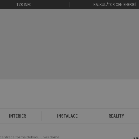
TZB-INFO
KALKULÁTOR CEN ENERGIÍ
INTERIÉR
INSTALACE
REALITY
oncentrace formaldehydu u vás doma
E-