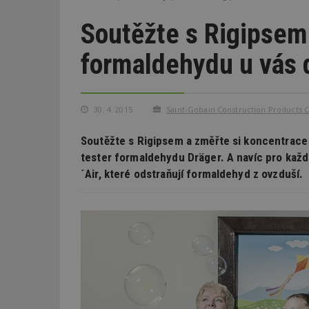
Soutěžte s Rigipsem
formaldehydu u vás
30. 4. 2015
Saint-Gobain Construction Products CZ
Soutěžte s Rigipsem a změřte si koncentrace
tester formaldehydu Dräger. A navíc pro kaž
´Air, které odstraňují formaldehyd z ovzduší.