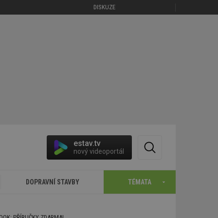
DISKUZE
estav.tv
nový videoportál
DOPRAVNÍ STAVBY
TÉMATA
BOOK: PŘÍRUČKY ZDARMA!