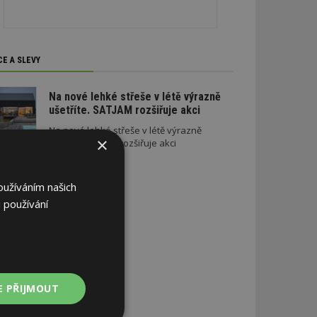
CE A SLEVY
Na nové lehké střeše v létě výrazně
ušetříte. SATJAM rozšiřuje akci
Na nové lehké střeše v létě výrazně
×
ušetříte. SATJAM rozšiřuje akci
oužíváním našich
 používání
E PŘIJMOUT