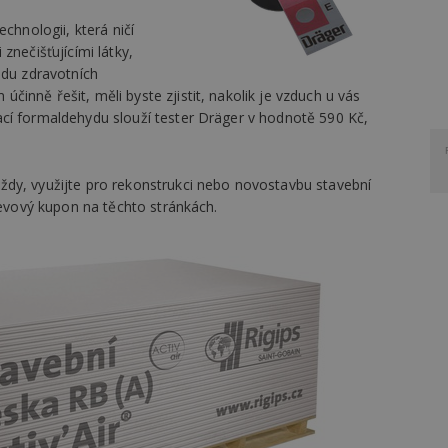
chnologii, která ničí
znečišťujícími látky,
adu zdravotních
inně řešit, měli byste zjistit, nakolik je vzduch u vás
cí formaldehydu slouží tester Dräger v hodnotě 590 Kč,
dy, využijte pro rekonstrukci nebo novostavbu stavební
levový kupon na těchto stránkách.