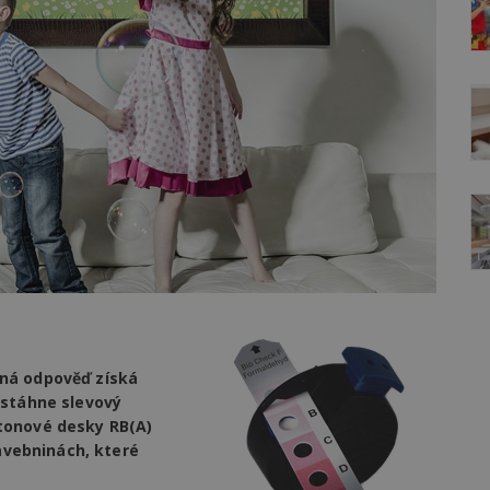
vná odpověď získá
 stáhne slevový
tonové desky RB(A)
tavebninách, které