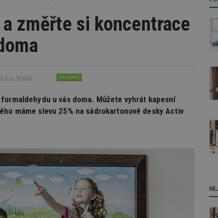
 a změřte si koncentrace
 doma
 a.s., Rigips
FIREMNÍ
 formaldehydu u vás doma. Můžete vyhrát kapesní
dého máme slevu 25% na sádrokartonové desky Activ
NE