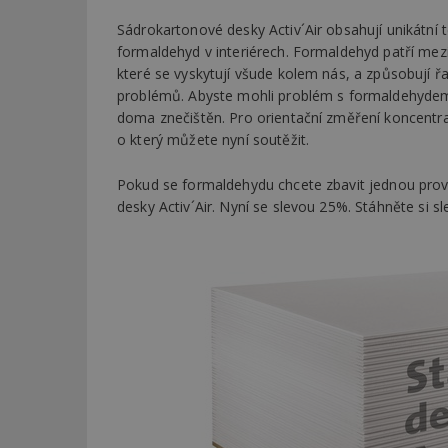
Sádrokartonové desky Activ´Air obsahují unikátní te
formaldehyd v interiérech. Formaldehyd patří mezi 
které se vyskytují všude kolem nás, a způsobují ř
problémů. Abyste mohli problém s formaldehydem úč
doma znečištěn. Pro orientační změření koncentra
o který můžete nyní soutěžit.
Pokud se formaldehydu chcete zbavit jednou provž
desky Activ´Air. Nyní se slevou 25%. Stáhněte si s