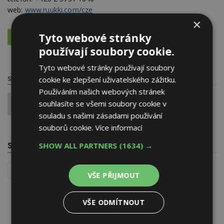
web:
www.ruukki.com/cze
×
Tyto webové stránky
VÍCE O FIRMĚ
VYŽÁDAT DALŠÍ INFORMACE
používají soubory cookie.
Tyto webové stránky používají soubory
cookie ke zlepšení uživatelského zážitku.
SDÍLET / HODNOTIT TENTO ČLÁNEK
Používáním našich webových stránek
souhlasíte se všemi soubory cookie v
0
souladu s našimi zásadami používání
souborů cookie.
Více informací
SHOW ALL PARTNERS
(1634) →
SOUVISEJÍCÍ TÉMATA
Stavba
VŠE PŘIJMOUT
VŠE ODMÍTNOUT