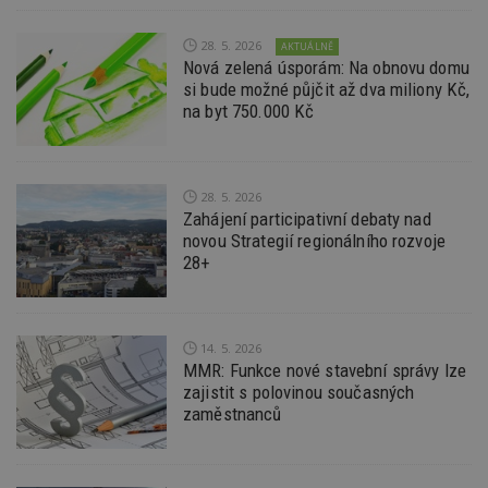
lz
z
nu
28. 5. 2026
AKTUÁLNĚ
be
sk
Nová zelená úsporám: Na obnovu domu
f
si bude možné půjčit až dva miliony Kč,
s
na byt 750.000 Kč
ná
je
kt
id
p
ú
28. 5. 2026
An
Zahájení participativní debaty nad
id
www.estav.cz
1 rok
T
novou Strategií regionálního rozvoje
co
28+
po
vy
se
_hjFirstSeen
29
S
Hotjar Ltd
minut
je
.estav.cz
14. 5. 2026
54
ab
MMR: Funkce nové stavební správy lze
sekund
sl
ce
zajistit s polovinou současných
pr
zaměstnanců
po
N
ž
id
i