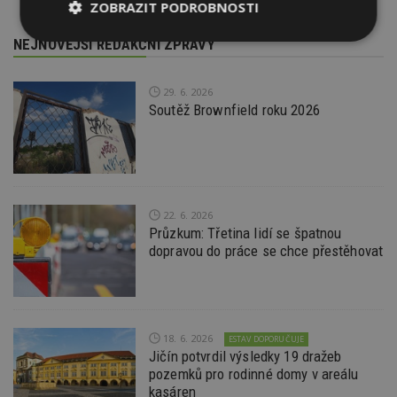
ZOBRAZIT PODROBNOSTI
Nezbytně
Výkonové
Soubory
NEJNOVĚJŠÍ REDAKČNÍ ZPRÁVY
nutné
soubory
cílení
soubory
29. 6. 2026
Soutěž Brownfield roku 2026
Funkční soubory
Nezařazené
soubory
22. 6. 2026
Průzkum: Třetina lidí se špatnou
dopravou do práce se chce přestěhovat
Nezbytně nutné soubory
Výkonové soubory
Soubory cílení
Funkční soubory
Nezařazené soubory
18. 6. 2026
ESTAV DOPORUČUJE
Jičín potvrdil výsledky 19 dražeb
Nezbytně nutné soubory cookie umožňují základní
pozemků pro rodinné domy v areálu
funkce webových stránek, jako je přihlášení
kasáren
uživatele a správa účtu. Webové stránky nelze bez