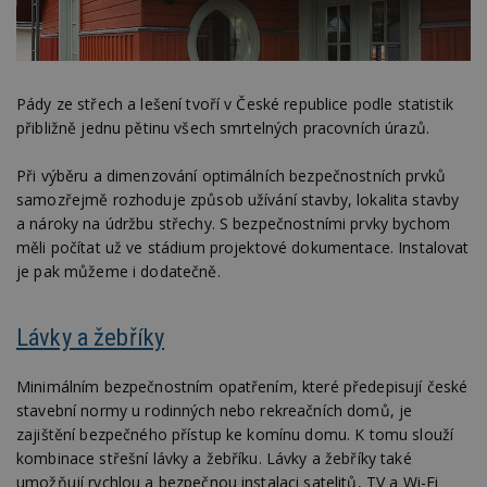
Pády ze střech a lešení tvoří v České republice podle statistik
přibližně jednu pětinu všech smrtelných pracovních úrazů.
Při výběru a dimenzování optimálních bezpečnostních prvků
samozřejmě rozhoduje způsob užívání stavby, lokalita stavby
a nároky na údržbu střechy. S bezpečnostními prvky bychom
měli počítat už ve stádium projektové dokumentace. Instalovat
je pak můžeme i dodatečně.
Lávky a žebříky
Minimálním bezpečnostním opatřením, které předepisují české
stavební normy u rodinných nebo rekreačních domů, je
zajištění bezpečného přístup ke komínu domu. K tomu slouží
kombinace střešní lávky a žebříku. Lávky a žebříky také
umožňují rychlou a bezpečnou instalaci satelitů, TV a Wi-Fi