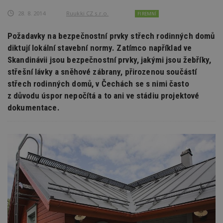
28. 8. 2014
Ruukki CZ s.r.o.
FIREMNÍ
Požadavky na bezpečnostní prvky střech rodinných domů
diktují lokální stavební normy. Zatímco například ve
Skandinávii jsou bezpečnostní prvky, jakými jsou žebříky,
střešní lávky a sněhové zábrany, přirozenou součástí
střech rodinných domů, v Čechách se s nimi často
z důvodu úspor nepočítá a to ani ve stádiu projektové
dokumentace.