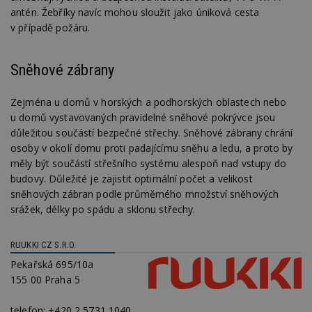
antén. Žebříky navíc mohou sloužit jako úniková cesta
v případě požáru.
Sněhové zábrany
Zejména u domů v horských a podhorských oblastech nebo
u domů vystavovaných pravidelné sněhové pokrývce jsou
důležitou součástí bezpečné střechy. Sněhové zábrany chrání
osoby v okolí domu proti padajícímu sněhu a ledu, a proto by
měly být součástí střešního systému alespoň nad vstupy do
budovy. Důležité je zajistit optimální počet a velikost
sněhových zábran podle průměrného množství sněhových
srážek, délky po spádu a sklonu střechy.
RUUKKI CZ S.R.O.
Pekařská 695/10a
155 00 Praha 5
telefon:
+420 2 5731 1040