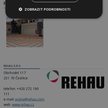
FOTOGALERIE
ZOBRAZIT PODROBNOSTI
Nezbytně
Výkonové
Soubory
nutné
soubory
cílení
soubory
Funkční soubory
Nezařazené
soubory
REHAU S.R.O.
Obchodní 117
251 70 Čestlice
Nezbytně nutné soubory
telefon:
+420 272 190
Výkonové soubory
Soubory cílení
111
Funkční soubory
Nezařazené soubory
e-mail:
praha@rehau.com
web:
www.rehau.cz
Nezbytně nutné soubory cookie umožňují základní