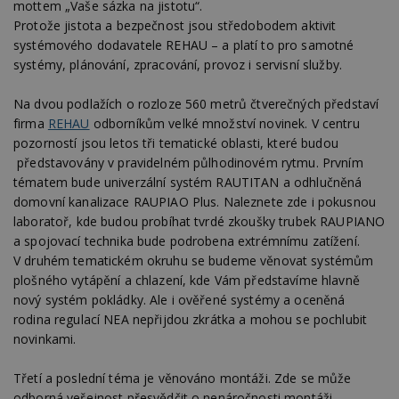
mottem „Vaše sázka na jistotu“.
Protože jistota a bezpečnost jsou středobodem aktivit
systémového dodavatele REHAU – a platí to pro samotné
systémy, plánování, zpracování, provoz i servisní služby.
Na dvou podlažích o rozloze 560 metrů čtverečných představí
firma
REHAU
odborníkům velké množství novinek. V centru
pozorností jsou letos tři tematické oblasti, které budou
představovány v pravidelném půlhodinovém rytmu. Prvním
tématem bude univerzální systém RAUTITAN a odhlučněná
domovní kanalizace RAUPIAO Plus. Naleznete zde i pokusnou
laboratoř, kde budou probíhat tvrdé zkoušky trubek RAUPIANO
a spojovací technika bude podrobena extrémnímu zatížení.
V druhém tematickém okruhu se budeme věnovat systémům
plošného vytápění a chlazení, kde Vám představíme hlavně
nový systém pokládky. Ale i ověřené systémy a oceněná
rodina regulací NEA nepřijdou zkrátka a mohou se pochlubit
novinkami.
Třetí a poslední téma je věnováno montáži. Zde se může
odborná veřejnost přesvědčit o nenáročnosti montáži