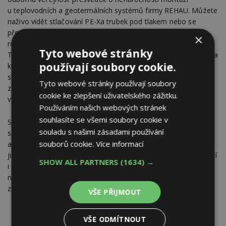
u teplovodních a geotermálních systémů firmy REHAU. Můžete
naživo vidět stlačování PE-Xa trubek pod tlakem nebo se
přesvědčit o velké variabilitě nových REHAU modulových
×
rozdělovačů.
Tyto webové stránky
Tato tři témata budou doplněna ještě o dva montážní pulty, na
používají soubory cookie.
kterých Vám nejen předvedeme rychlou a jednoduchou
spojovací techniku pomocí násuvné objímky a novinky
Tyto webové stránky používají soubory
z programu nářadí RAUTOOL, ale můžete si je tam i osobně
cookie ke zlepšení uživatelského zážitku.
vyzkoušet.
Používáním našich webových stránek
souhlasíte se všemi soubory cookie v
Samozřejmě obdrží návštěvníci i informace k rozsáhlým
souladu s našimi zásadami používání
servisním službám firmy REHAU, jako je podpora pro
souborů cookie.
Více informací
architekty při projektování, projektanty i řemeslníky. Kromě
jiného očekáváme i vysokou návštěvnost zájemců ze zahraničí
SHOW ALL PARTNERS
(1634) →
i zákazníků, na které čeká zajímavý výběr z velkého množství
novinek a systémových řešení specifických pro jednotlivé
země.
VŠE PŘIJMOUT
VŠE ODMÍTNOUT