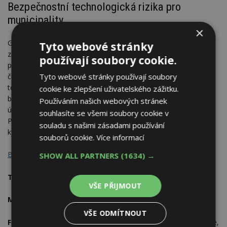
Bezpečnostní technologická rizika pro
municipality
×
Geopolitická bezpečnostní situace v našem regionu se
Tyto webové stránky
zhoršuje. Jak se mohou české municipality připravit na
používají soubory cookie.
potenciální krize v oblasti obnovitelných energetických zdrojů,
čínských elektromobilů nebo kamer? Jaká rizika hrozí v oblasti
Tyto webové stránky používají soubory
technologií a jak jim zodpovědně předejít? Během této akce
cookie ke zlepšení uživatelského zážitku.
budou diskutovány scénáře možné krize, praktické dopady na
Používáním našich webových stránek
úroveň municipalit a doporučené postupy dobré praxe.
souhlasíte se všemi soubory cookie v
Přítomni v diskuzi budou experti z Národního úřadu pro
souladu s našimi zásadami používání
kybernetickou a informační bezpečnosti.
souborů cookie.
Více informací
Bezpečnostní technologická rizika pro municipality
SHOW ALL PARTNERS
(1634) →
Termín:
čtvrtek 17. září, 09:30–13:00
VŠE PŘIJMOUT
Místo:
Sněmovní 7, Praha 1
VŠE ODMÍTNOUT
Formát:
Diskrétní neveřejná akce, režim Chatham House Rule,