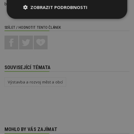
bez foto a audio záznamů
ZOBRAZIT PODROBNOSTI
Nezbytně
Výkonové
Soubory
nutné
soubory
cílení
SDÍLET / HODNOTIT TENTO ČLÁNEK
soubory
0
Funkční soubory
Nezařazené
soubory
SOUVISEJÍCÍ TÉMATA
Výstavba a rozvoj měst a obcí
Nezbytně nutné soubory
Výkonové soubory
Soubory cílení
Funkční soubory
Nezařazené soubory
Nezbytně nutné soubory cookie umožňují základní
MOHLO BY VÁS ZAJÍMAT
funkce webových stránek, jako je přihlášení