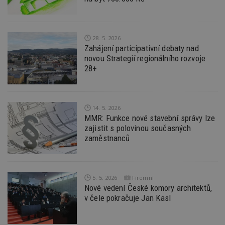
sk
f
s
ná
je
28. 5. 2026
kt
id
Zahájení participativní debaty nad
p
novou Strategií regionálního rozvoje
ú
An
28+
id
www.estav.cz
1 rok
T
co
po
vy
14. 5. 2026
se
MMR: Funkce nové stavební správy lze
_hjFirstSeen
29
S
Hotjar Ltd
zajistit s polovinou současných
minut
je
.estav.cz
zaměstnanců
54
ab
sekund
sl
ce
pr
po
N
5. 5. 2026
Firemní
ž
Nové vedení České komory architektů,
id
i
v čele pokračuje Jan Kasl
_hjAbsoluteSessionInProgress
29
S
Hotjar Ltd
minut
je
.estav.cz
54
ab