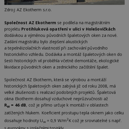
Zdroj: AZ Ekotherm s.r.o.
Společnost AZ Ekotherm
se podílela na magistrátním
projektu
Protihluková opatření v ulici v Holešovičkách
dodávkou a výměnou původních špaletových oken za nové.
Zadání magistrátu bylo zlepšení akustických
a tepelněizolačních vlastností při zachování původního
historického vzhledu. Dodávka a montáž špaletových oken do
šesti historických vil proběhla včetně demontáže, ekologické
likvidace původních oken a zednického začištění špalet.
Společnost AZ Ekotherm, která se výrobou a montáží
historických špaletových oken zabývá již od roku 2008, má
velké zkušenosti s realizací podobných projektů. Špaletová
okna Ekotherm dosahují vzduchové neprůzvučnosti až
R
= 46 dB
, což je přímo určuje k montáži v oblastech
w
zatížených hlukem. Koeficient prostupu tepla oknem jako celku
2
dosahuje hodnoty U
= 0,9 W/m
K což je srovnatelné s např.
w
s eurookny s izolačními trojskly.