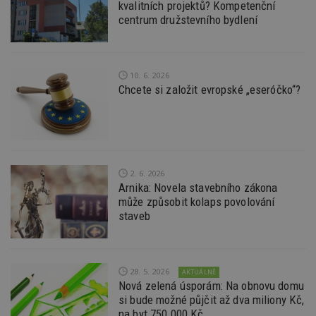
Provider
/
kvalitních projektů? Kompetenční
Název
Vyprší
P
Doména
centrum družstevního bydlení
_hjIncludedInPageviewSample
2
T
Hotjar Ltd
minuty
co
www.estav.cz
na
ab
Ho
10. 6. 2026
zd
Chcete si založit evropské „eseróčko“?
ná
z
vz
d
l
z
st
w
2. 6. 2026
_dc_gtm_UA-53599847-1
.estav.cz
53
T
Arnika: Novela stavebního zákona
sekund
co
může způsobit kolaps povolování
př
w
staveb
po
S
Go
da
kó
Po
28. 5. 2026
AKTUÁLNĚ
lz
Nová zelená úsporám: Na obnovu domu
z
si bude možné půjčit až dva miliony Kč,
nu
be
na byt 750.000 Kč