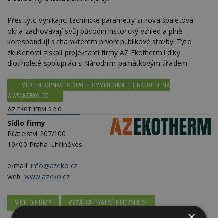
Přes tyto vynikající technické parametry si nová špaletová
okna zachovávají svůj původní historický vzhled a plně
korespondují s charakterem prvorepublikové stavby. Tyto
zkušenosti získali projektanti firmy AZ Ekotherm i díky
dlouholeté spolupráci s Národním památkovým úřadem.
VÍCE INFORMACÍ O ŠPALETOVÝCH OKNECH NAJDETE NA
WWW.AZEKO.CZ
AZ EKOTHERM S.R.O.
Sídlo firmy
Přátelství 207/100
10400 Praha Uhříněves
e-mail:
info@azeko.cz
web:
www.azeko.cz
VÍCE O FIRMĚ
VYŽÁDAT DALŠÍ INFORMACE
×