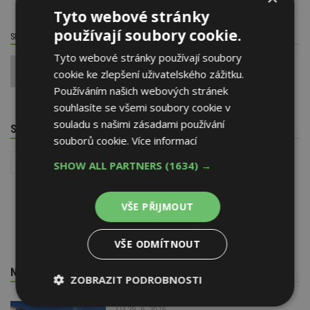
Tyto webové stránky
používají soubory cookie.
SDÍLET / HODNOTIT TENTO ČLÁNEK
Tyto webové stránky používají soubory
0
cookie ke zlepšení uživatelského zážitku.
Používáním našich webových stránek
souhlasíte se všemi soubory cookie v
souladu s našimi zásadami používání
SOUVISEJÍCÍ TÉMATA
souborů cookie.
Více informací
Stavba
SHOW ALL PARTNERS
(1634) →
VŠE PŘIJMOUT
VŠE ODMÍTNOUT
NEJNOVĚJŠÍ REDAKČNÍ ZPRÁVY
ZOBRAZIT PODROBNOSTI
Nezbytně
Výkonové
Soubory
29. 6. 2026