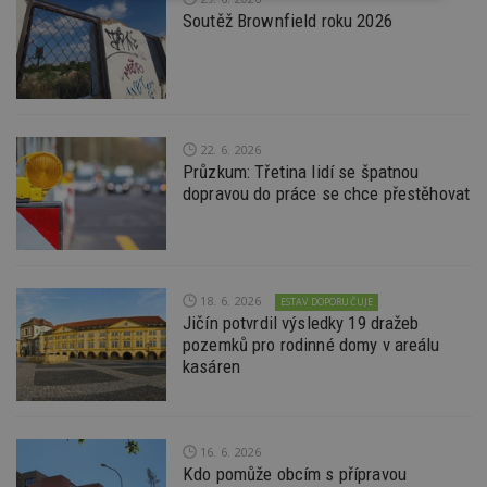
nutné
soubory
cílení
Soutěž Brownfield roku 2026
soubory
Funkční soubory
Nezařazené
soubory
22. 6. 2026
Průzkum: Třetina lidí se špatnou
dopravou do práce se chce přestěhovat
Nezbytně nutné soubory
18. 6. 2026
ESTAV DOPORUČUJE
Výkonové soubory
Soubory cílení
Jičín potvrdil výsledky 19 dražeb
pozemků pro rodinné domy v areálu
Funkční soubory
Nezařazené soubory
kasáren
Nezbytně nutné soubory cookie umožňují základní
funkce webových stránek, jako je přihlášení
uživatele a správa účtu. Webové stránky nelze bez
nezbytně nutných souborů cookie správně
16. 6. 2026
používat.
Kdo pomůže obcím s přípravou