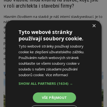
v roli architekta i stavební firmy?
Hlavním člověkem na stavbě je náš interní stavbyvedoucí. Je to
náš zaměstnanec, který je na místě de facto každý den. Není
×
ale jediný, kdo tam jezdí – stavbu navštěvují i další lidé z firmy.
Tyto webové stránky
V rámci interních procesů máme na stavbách kamery
používají soubory cookie.
a fungujeme v hromadných chatech, kam si z každé návštěvy
posíláme fotky. Každý ve firmě tedy vidí, jak stavba den po dni
Tyto webové stránky používají soubory
roste, a může se k tomu vyjádřit. Když se pak řeší konkrétní
cookie ke zlepšení uživatelského zážitku.
detaily interiéru, potká se architekt s investorem přímo na
Používáním našich webových stránek
místě. Lidí se na tom podílí více, ale největší váha leží na
souhlasíte se všemi soubory cookie v
stavbyvedoucím.
souladu s našimi zásadami používání
souborů cookie.
Více informací
SHOW ALL PARTNERS
(1634) →
VŠE PŘIJMOUT