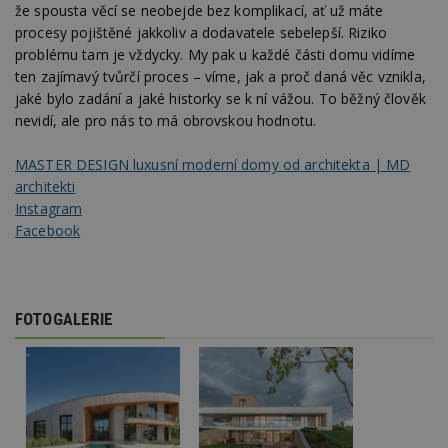
.adform.net
uvede
že spousta věcí se neobejde bez komplikací, ať už máte
sítě.
významná
webu.
aktualizace
procesy pojištěné jakkoliv a dodavatele sebelepší. Riziko
bm2uu
.go.eu.bbelements.com
2 měsíce 4
běžněji
VISITOR_INFO1_LIVE
5 měsíců 4
týdny
Tento 
Google LLC
problému tam je vždycky. My pak u každé části domu vidíme
používané
týdny
cookie
.youtube.com
analytické služby
Youtub
cct
.adscale.de
11 měsíců
ten zajímavý tvůrčí proces – víme, jak a proč daná věc vznikla,
Google. Tento
sledov
4 týdny
jaké bylo zadání a jaké historky se k ní vážou. To běžný člověk
soubor cookie
uživat
se používá k
předvo
ibbid
.bbelements.com
2 měsíce 4
nevidí, ale pro nás to má obrovskou hodnotu.
rozlišení
videa 
týdny
jedinečných
vložen
uživatelů
webů; 
ibbid
www.estav.cz
Zavřením
MASTER DESIGN luxusní moderní domy od architekta | MD
přiřazením
určit, 
prohlížeče
náhodně
návště
architekti
vygenerovaného
použív
c
.bidswitch.net
1 rok
Instagram
čísla jako
nebo s
identifikátoru
verzi 
Facebook
klienta. Je
Youtub
součástí každého
požadavku na
uid
.adform.net
2 měsíce
Tento 
stránku na webu
cookie
a slouží k
jednoz
výpočtu údajů o
přiřaz
FOTOGALERIE
návštěvnících,
strojo
relacích a
genero
kampaních pro
uživate
analytické
shrom
přehledy webů.
údaje o
na web
data m
odeslá
analýze