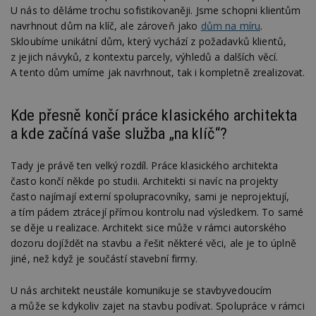
U nás to děláme trochu sofistikovaněji. Jsme schopni klientům
navrhnout dům na klíč, ale zároveň jako
dům na míru
.
Skloubíme unikátní dům, který vychází z požadavků klientů,
z jejich návyků, z kontextu parcely, výhledů a dalších věcí.
A tento dům umíme jak navrhnout, tak i kompletně zrealizovat.
Kde přesně končí práce klasického architekta
a kde začíná vaše služba „na klíč“?
Tady je právě ten velký rozdíl. Práce klasického architekta
často končí někde po studii. Architekti si navíc na projekty
často najímají externí spolupracovníky, sami je neprojektují,
a tím pádem ztrácejí přímou kontrolu nad výsledkem. To samé
se děje u realizace. Architekt sice může v rámci autorského
dozoru dojíždět na stavbu a řešit některé věci, ale je to úplně
jiné, než když je součástí stavební firmy.
U nás architekt neustále komunikuje se stavbyvedoucím
a může se kdykoliv zajet na stavbu podívat. Spolupráce v rámci