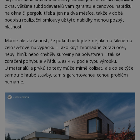
okna. Většina subdodavatelů vám garantuje cenovou nabídku
na okna či pergolu třeba jen na dva měsíce, takže v době
podpisu realizační smlouvy už tyto nabídky mohou pozbýt
platnosti.
Máme ale zkušenost, že pokud nedojde k nějakému šílenému
celosvětovému výpadku – jako když hromadně zdraží ocel,
nebyl hliník nebo chyběly suroviny na polystyren – tak se
zdražení pohybuje v řádu 2 až 4 % podle typu výrobku.
U materiálů a prvků to tedy může mírně kolísat, ale co se týče
samotné hrubé stavby, tam s garantovanou cenou problém
nemáme.