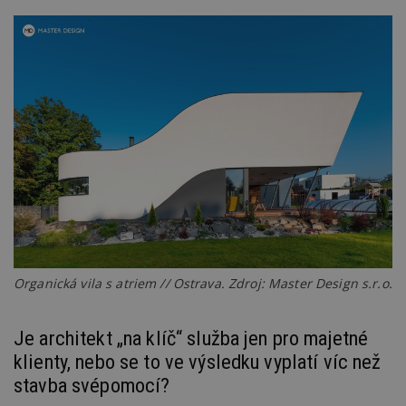
Go
da
kó
Po
lz
z
nu
be
sk
f
s
ná
je
kt
id
p
ú
An
id
www.estav.cz
1 rok
T
co
po
Organická vila s atriem // Ostrava. Zdroj: Master Design s.r.o.
vy
se
_hjFirstSeen
29
S
Hotjar Ltd
Je architekt „na klíč“ služba jen pro majetné
minut
je
.estav.cz
54
ab
klienty, nebo se to ve výsledku vyplatí víc než
sekund
sl
ce
stavba svépomocí?
pr
po