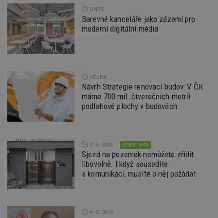
návště
DNES
více w
Barevné kanceláře jako zázemí pro
umožň
Bidswi
moderní digitální média
optima
releva
reklamy
aby se
návště
několik
nezobr
VČERA
stejné
Návrh Strategie renovací budov: V ČR
uu
11 měsíců
Slouží 
Ströer Core
máme 700 mil. čtverečních metrů
4 týdny
reklam 
GmbH & Co. KG
podlahové plochy v budovách
pohybů
.adscale.de
napříč
stránk
uuid
1 rok
Tento 
MediaMath Inc.
cookie
.mathtag.com
4. 8. 2026
EXPERT RADÍ
použív
Sjezd na pozemek nemůžete zřídit
optima
releva
libovolně. I když sousedíte
rekla
s komunikací, musíte o něj požádat
shrom
údajů 
návště
více w
stránek
výměnu
4. 8. 2026
návště