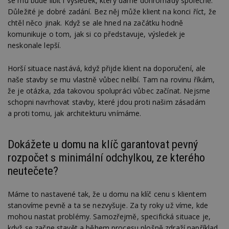
se mu bude líbit i výsledek, který dáme dohromady společně.
Důležité je dobré zadání. Bez něj může klient na konci říct, že
chtěl něco jinak. Když se ale hned na začátku hodně
komunikuje o tom, jak si co představuje, výsledek je
neskonale lepší.
Horší situace nastává, když přijde klient na doporučení, ale
naše stavby se mu vlastně vůbec nelíbí. Tam na rovinu říkám,
že je otázka, zda takovou spolupráci vůbec začínat. Nejsme
schopni navrhovat stavby, které jdou proti našim zásadám
a proti tomu, jak architekturu vnímáme.
Dokážete u domu na klíč garantovat pevný
rozpočet s minimální odchylkou, ze kterého
neutečete?
Máme to nastavené tak, že u domu na klíč cenu s klientem
stanovíme pevně a ta se nezvyšuje. Za ty roky už víme, kde
mohou nastat problémy. Samozřejmě, specifická situace je,
když se začne stavět a během procesu plošně zdraží například