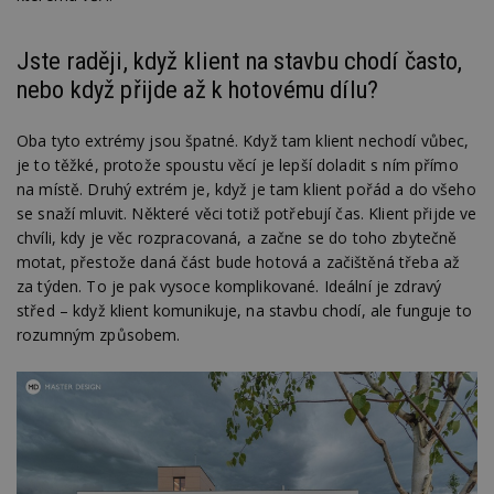
Jste raději, když klient na stavbu chodí často,
nebo když přijde až k hotovému dílu?
Oba tyto extrémy jsou špatné. Když tam klient nechodí vůbec,
je to těžké, protože spoustu věcí je lepší doladit s ním přímo
na místě. Druhý extrém je, když je tam klient pořád a do všeho
se snaží mluvit. Některé věci totiž potřebují čas. Klient přijde ve
chvíli, kdy je věc rozpracovaná, a začne se do toho zbytečně
motat, přestože daná část bude hotová a začištěná třeba až
za týden. To je pak vysoce komplikované. Ideální je zdravý
střed – když klient komunikuje, na stavbu chodí, ale funguje to
rozumným způsobem.