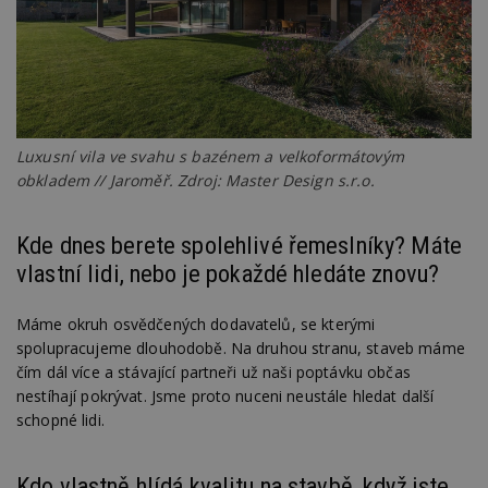
Luxusní vila ve svahu s bazénem a velkoformátovým
obkladem // Jaroměř. Zdroj: Master Design s.r.o.
Kde dnes berete spolehlivé řemeslníky? Máte
vlastní lidi, nebo je pokaždé hledáte znovu?
Máme okruh osvědčených dodavatelů, se kterými
spolupracujeme dlouhodobě. Na druhou stranu, staveb máme
čím dál více a stávající partneři už naši poptávku občas
nestíhají pokrývat. Jsme proto nuceni neustále hledat další
schopné lidi.
Kdo vlastně hlídá kvalitu na stavbě, když jste