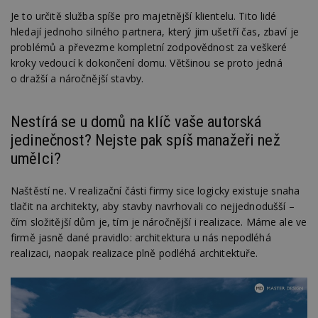
N
ž
Je to určitě služba spíše pro majetnější klientelu. Tito lidé
id
hledají jednoho silného partnera, který jim ušetří čas, zbaví je
i
problémů a převezme kompletní zodpovědnost za veškeré
_hjAbsoluteSessionInProgress
29
S
Hotjar Ltd
kroky vedoucí k dokončení domu. Většinou se proto jedná
minut
je
.estav.cz
54
ab
o dražší a náročnější stavby.
sekund
sl
ce
pr
po
Nestírá se u domů na klíč vaše autorská
N
ž
jedinečnost? Nejste pak spíš manažeři než
id
umělci?
i
counter
www.estav.cz
29
T
minut
co
Naštěstí ne. V realizační části firmy sice logicky existuje snaha
53
po
sekund
vy
tlačit na architekty, aby stavby navrhovali co nejjednodušší –
se
čím složitější dům je, tím je náročnější i realizace. Máme ale ve
__gfp_64b
1 rok
Je
Google LLC
firmě jasně dané pravidlo: architektura u nás nepodléhá
so
.estav.cz
realizaci, naopak realizace plně podléhá architektuře.
kt
sp
da
c
n
w