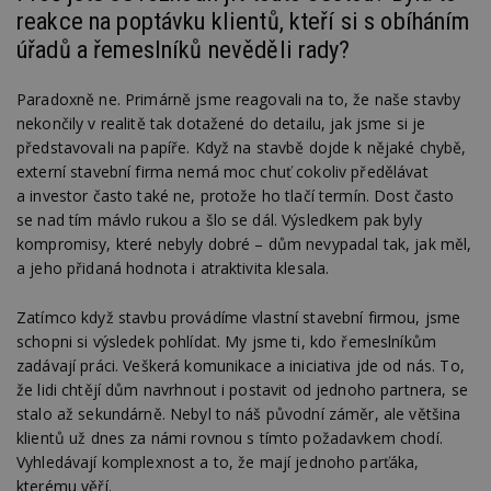
reakce na poptávku klientů, kteří si s obíháním
úřadů a řemeslníků nevěděli rady?
Paradoxně ne. Primárně jsme reagovali na to, že naše stavby
nekončily v realitě tak dotažené do detailu, jak jsme si je
představovali na papíře. Když na stavbě dojde k nějaké chybě,
externí stavební firma nemá moc chuť cokoliv předělávat
a investor často také ne, protože ho tlačí termín. Dost často
se nad tím mávlo rukou a šlo se dál. Výsledkem pak byly
kompromisy, které nebyly dobré – dům nevypadal tak, jak měl,
a jeho přidaná hodnota i atraktivita klesala.
Zatímco když stavbu provádíme vlastní stavební firmou, jsme
schopni si výsledek pohlídat. My jsme ti, kdo řemeslníkům
zadávají práci. Veškerá komunikace a iniciativa jde od nás. To,
že lidi chtějí dům navrhnout i postavit od jednoho partnera, se
stalo až sekundárně. Nebyl to náš původní záměr, ale většina
klientů už dnes za námi rovnou s tímto požadavkem chodí.
Vyhledávají komplexnost a to, že mají jednoho parťáka,
kterému věří.