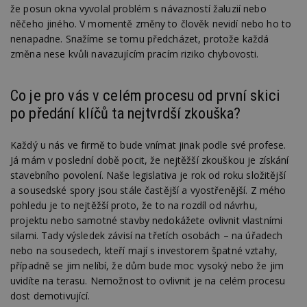
že posun okna vyvolal problém s návazností žaluzií nebo
Nezbytně nutné soubory cookie umožňují základní
něčeho jiného. V momentě změny to člověk nevidí nebo ho to
funkce webových stránek, jako je přihlášení
uživatele a správa účtu. Webové stránky nelze bez
nenapadne. Snažíme se tomu předcházet, protože každá
nezbytně nutných souborů cookie správně
změna nese kvůli navazujícím pracím riziko chybovosti.
používat.
Provider
/
Název
Vyprší
P
Doména
Co je pro vás v celém procesu od první skici
_hjIncludedInPageviewSample
2
T
Hotjar Ltd
po předání klíčů ta nejtvrdší zkouška?
minuty
co
www.estav.cz
na
ab
Každý u nás ve firmě to bude vnímat jinak podle své profese.
Ho
zd
Já mám v poslední době pocit, že nejtěžší zkouškou je získání
ná
stavebního povolení. Naše legislativa je rok od roku složitější
z
vz
a sousedské spory jsou stále častější a vyostřenější. Z mého
d
pohledu je to nejtěžší proto, že to na rozdíl od návrhu,
l
z
projektu nebo samotné stavby nedokážete ovlivnit vlastními
st
w
silami. Tady výsledek závisí na třetích osobách – na úřadech
nebo na sousedech, kteří mají s investorem špatné vztahy,
_dc_gtm_UA-53599847-1
.estav.cz
53
T
sekund
co
případně se jim nelíbí, že dům bude moc vysoký nebo že jim
př
uvidíte na terasu. Nemožnost to ovlivnit je na celém procesu
w
po
dost demotivující.
S