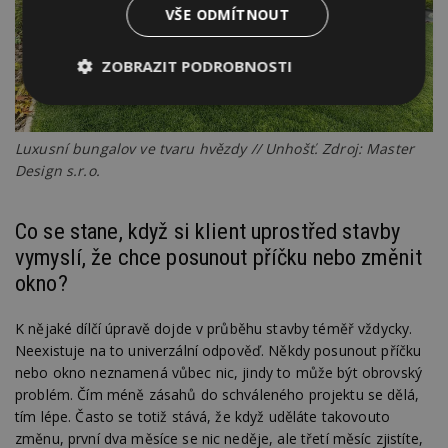
VŠE ODMÍTNOUT
ZOBRAZIT PODROBNOSTI
Nezbytně
Výkonové
Soubory
nutné
soubory
cílení
soubory
Luxusní bungalov ve tvaru hvězdy // Unhošť. Zdroj: Master
Design s.r.o.
Funkční soubory
Nezařazené
Co se stane, když si klient uprostřed stavby
soubory
vymyslí, že chce posunout příčku nebo změnit
okno?
K nějaké dílčí úpravě dojde v průběhu stavby téměř vždycky.
Neexistuje na to univerzální odpověď. Někdy posunout příčku
nebo okno neznamená vůbec nic, jindy to může být obrovský
Nezbytně nutné soubory
problém. Čím méně zásahů do schváleného projektu se dělá,
Výkonové soubory
Soubory cílení
tím lépe. Často se totiž stává, že když uděláte takovouto
Funkční soubory
Nezařazené soubory
změnu, první dva měsíce se nic neděje, ale třetí měsíc zjistíte,