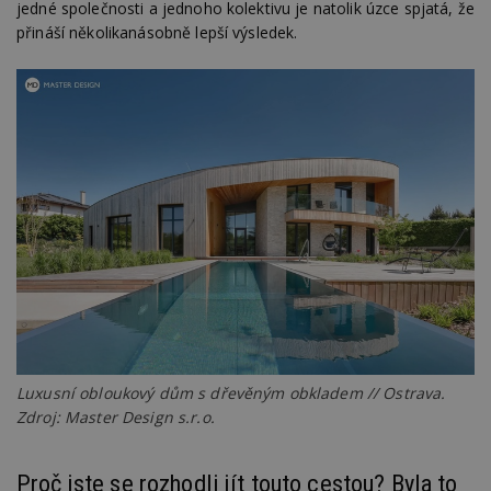
jedné společnosti a jednoho kolektivu je natolik úzce spjatá, že
přináší několikanásobně lepší výsledek.
Luxusní obloukový dům s dřevěným obkladem // Ostrava.
Zdroj: Master Design s.r.o.
Proč jste se rozhodli jít touto cestou? Byla to