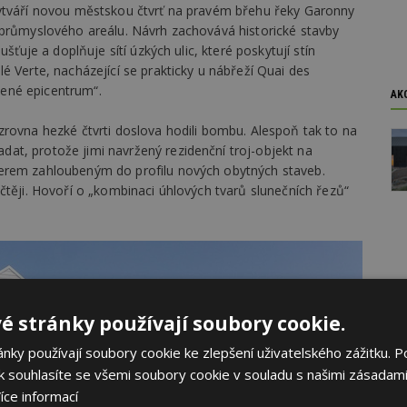
vytváří novou městskou čtvrť na pravém břehu řeky Garonny
 průmyslového areálu. Návrh zachovává historické stavby
šťuje a doplňuje sítí úzkých ulic, které poskytují stín
é Verte, nacházející se prakticky u nábřeží Quai des
elené epicentrum“.
AK
zrovna hezké čtvrti doslova hodili bombu. Alespoň tak to na
t, protože jimi navržený rezidenční troj-objekt na
erem zahloubeným do profilu nových obytných staveb.
čtěji. Hovoří o „kombinaci úhlových tvarů slunečních řezů“
é stránky používají soubory cookie.
ky používají soubory cookie ke zlepšení uživatelského zážitku. P
 souhlasíte se všemi soubory cookie v souladu s našimi zásadami
íce informací