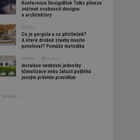
Konference DesignBlok Talks přiveze
světové osobnosti designu
a architektury
DNES
Co je pergola a co přístřešek?
A které drobné stavby musíte
povolovat? Pomůže metodika
DNES
Firemní
Instalace venkovní jednotky
klimatizace nebo žaluzií podléhá
jasným právním pravidlům
REKLAMA