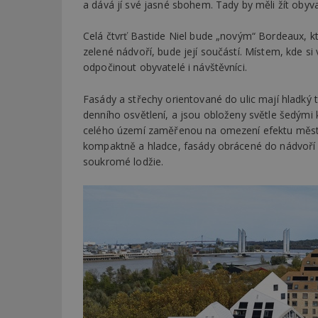
a dává jí své jasné sbohem. Tady by měli žít obyvate
Celá čtvrť Bastide Niel bude „novým“ Bordeaux, kt
Název
Provider
Pr
Název
Název
/
D
zelené nádvoří, bude její součástí. Místem, kde
Název
_hjSessionUser_1
Doména
odpočinout obyvatelé i návštěvníci.
test
.m
tu
_gid
CMID
Google
LLC
Gdyn
Fasády a střechy orientované do ulic mají hladký 
mobile
ww
.estav.cz
denního osvětlení, a jsou obloženy světle šedými 
_ga
TDID
Google
sssp_session
c
.e
celého území zaměřenou na omezení efektu městs
LLC
.estav.cz
kompaktně a hladce, fasády obrácené do nádvoří 
ui
soukromé lodžie.
VISITOR_INFO1_LI
cct
_hjSession_170189
Gtest
uid
C
test_cookie
bm2uu
cct
id
ibbid