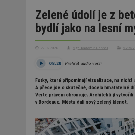
Zelené údolí je z be
bydlí jako na lesní m
22. 6. 2026
Mgr. Radomír Dohnal
MVRDV
08:26
Přehrát audio verzi
Fotky, které připomínají vizualizace, na nichž
A přece jde o skutečné, docela hmatatelné dí
Verte právem ohromuje. Architekti jí vytvořili
v Bordeaux. Městu dali nový zelený klenot.