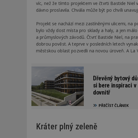
víc, než že tímto projektem ve čtvrti Bastide Niel 
dávno proslavila. Chvála může být po chvíli unavuj
Projekt se nachází mezi zastíněnými ulicemi, na p
bylo vždy dost místa pro sklady a haly, a jen mál
a průmyslových závodů. Čtvrť Bastide Niel, na pr
dobrou pověst. A teprve v posledních letech vynak
městskou oblast pozvedli na novou úroveň. A La Va
Dřevěný bytový d
si bere inspiraci 
dovnitř
PŘEČÍST ČLÁNEK
Kráter plný zeleně