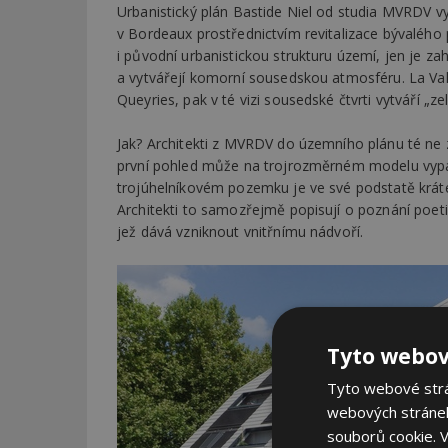
Urbanistický plán Bastide Niel od studia MVRDV 
v Bordeaux prostřednictvím revitalizace bývalého
i původní urbanistickou strukturu území, jen je zahu
a vytvářejí komorní sousedskou atmosféru. La Vall
Queyries, pak v té vizi sousedské čtvrti vytváří „z
Jak? Architekti z MVRDV do územního plánu té ne 
první pohled může na trojrozměrném modelu vypada
trojúhelníkovém pozemku je ve své podstatě krát
Architekti to samozřejmě popisují o poznání poeti
jež dává vzniknout vnitřnímu nádvoří.
Tyto webov
Tyto webové strán
webových stránek
souborů cookie.
V