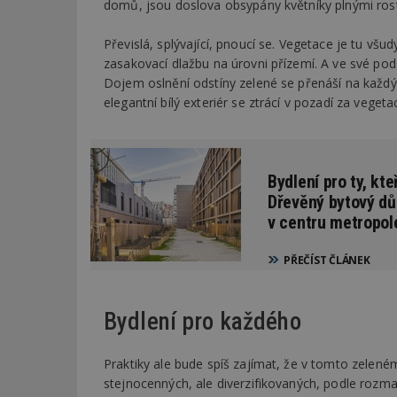
domů, jsou doslova obsypány květníky plnými rost
Převislá, splývající, pnoucí se. Vegetace je tu všu
_dc_gtm_UA-53599
zasakovací dlažbu na úrovni přízemí. A ve své po
Dojem oslnění odstíny zelené se přenáší na každý 
elegantní bílý exteriér se ztrácí v pozadí za vege
id
_hjFirstSeen
Bydlení pro ty, kte
Dřevěný bytový dů
v centru metropol
_hjAbsoluteSessi
PŘEČÍST ČLÁNEK
counter
Bydlení pro každého
__gfp_64b
Praktiky ale bude spíš zajímat, že v tomto zelen
stejnocenných, ale diverzifikovaných, podle rozman