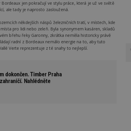
v Bordeaux jen pokračují ve stylu práce, která je už ve světě
ící, ale tady je naprosto zasloužená.
ozemcích někdejších náspů železničních tratí, v místech, kde
o místa pro lidi nebo zeleň. Byla synonymem kasáren, skladů
avém břehu řeky Garonny, zkrátka neměla historicky právě
ládají radní z Bordeaux nemálo energie na to, aby tuto
llé Verte reprezentuje z té snahy to nejlepší.
ům dokončen. Timber Praha
v zahraničí. Nahlédněte