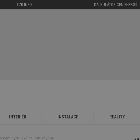
TZB-INFO
KALKULÁTOR CEN ENERGIÍ
INTERIÉR
INSTALACE
REALITY
 v něm bydlí jako na lesní mýtině
E-