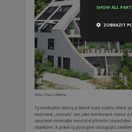
SHOW ALL PAR
ZOBRAZIT P
Nezbytně
nutné soubor
Nezbytně nutné s
Foto: Paul Lefevre
Nezbytně nutné soubo
Webové stránky nelz
Ty neobvyklé sklony a šikmé tvary budov, které j
nazývané „suncuts“ (asi jako kombinace slunce a 
Název
zaručené minimální množství přímého slunečního 
_hjIncludedInPa
objektem. A právě ty postupně sestupující zaoble