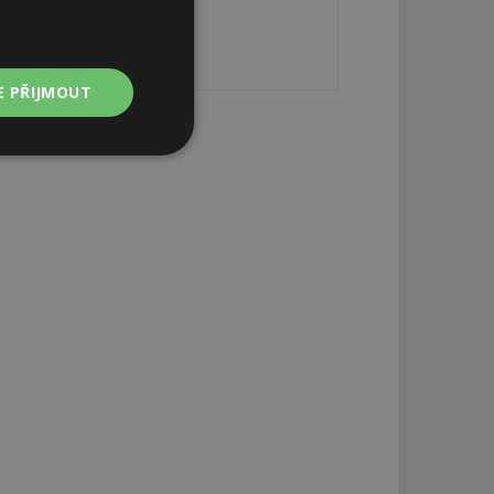
E PŘIJMOUT
Nezařazené
soubory
zařazené soubory
 a správa účtu.
aby informoval
zahrnut do