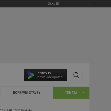
DISKUZE
estav.tv
nový videoportál
DOPRAVNÍ STAVBY
TÉMATA
BOOK: PŘÍRUČKY ZDARMA!