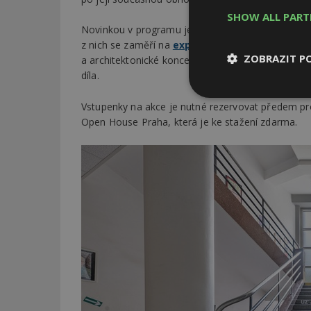
SHOW ALL PAR
Novinkou v programu je rovněž cyklus vycházek v
z nich se zaměří na
experimentální sídliště Inv
ZOBRAZIT P
a architektonické koncepty, které stály za jeho v
díla.
Nezbytně
Vstupenky na akce je nutné rezervovat předem p
nutné soubor
Open House Praha, která je ke stažení zdarma.
Nezbytně nutné s
Nezbytně nutné soubo
Webové stránky nelz
Název
_hjIncludedInPa