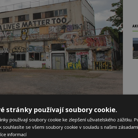
AK
to: Hana Bochinská
é stránky používají soubory cookie.
ibiskupského gymnázia
na Vinohradech. Funkcionalistická
ky používají soubory cookie ke zlepšení uživatelského zážitku. P
antními interiéry, ale i unikátní hvězdářskou observatoří
 souhlasíte se všemi soubory cookie v souladu s našimi zásadami
storii školy od první republiky přes období socialismu až
íce informací