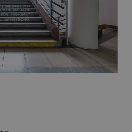
vzorkování dat definovaného limitem z
vašeho webu.
847-1
.estav.cz
53
Tento soubor cookie je přidružen k w
sekund
Správce značek Google k načtení dalšíc
stránku. Pokud je použit, lze jej považ
nutný, protože bez něj jiné skripty ne
správně. Konec názvu je jedinečné číslo
identifikátorem přidruženého účtu Goog
www.estav.cz
1 rok
Tento soubor cookie se používá k vytvá
uživatele
29
Soubor cookie je nastaven tak, aby Hot
Hotjar Ltd
minut
začátek cesty uživatele pro celkový poče
.estav.cz
54
Neobsahuje žádné identifikovatelné in
sekund
onInProgress
29
Soubor cookie je nastaven tak, aby Hot
Hotjar Ltd
minut
začátek cesty uživatele pro celkový poče
.estav.cz
54
Neobsahuje žádné identifikovatelné in
sekund
www.estav.cz
29
Tento soubor cookie se používá k vytvá
minut
uživatele
53
sekund
1 rok
Jedná se o soubor cookie, který slouží k
Google LLC
dalších souborů cookie návštěvníkem 
.estav.cz