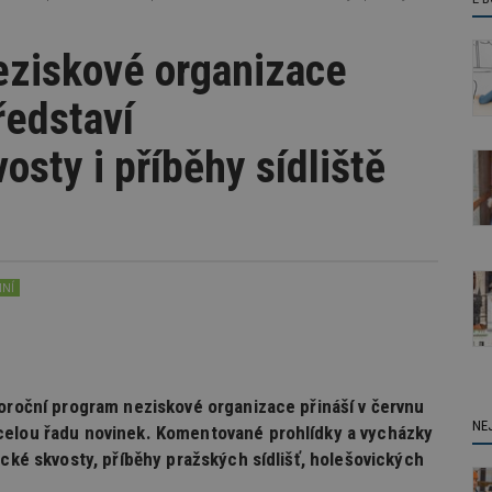
eziskové organizace
ředstaví
osty i příběhy sídliště
MNÍ
loroční program neziskové organizace přináší v červnu
NE
celou řadu novinek. Komentované prohlídky a vycházky
ické skvosty, příběhy pražských sídlišť, holešovických