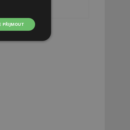
E PŘIJMOUT
Nezařazené
soubory
zařazené soubory
 a správa účtu.
aby informoval
zahrnut do