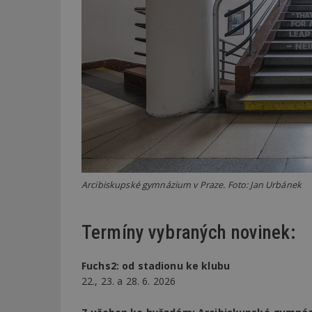
_dc_gtm_UA-53599
id
_hjFirstSeen
Arcibiskupské gymnázium v Praze. Foto: Jan Urbánek
_hjAbsoluteSessi
Termíny vybraných novinek:
counter
Fuchs2: od stadionu ke klubu
22., 23. a 28. 6. 2026
__gfp_64b