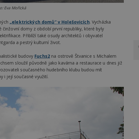
o: Eva Mořická
aných
„elektrických domů“ v Holešovicích
. Vycházka
činžovní domy z období první republiky, které byly
rifikace. Přiblíží také osudy architektů i obyvatel
tgarda a pestrý kulturní život.
nalistické budovy
Fuchs2
na ostrově Štvanice s Michalem
chsem sloužil původně jako kavárna a restaurace u dnes již
ovozovateli současného hudebního klubu budou mít
 i její současné využití.