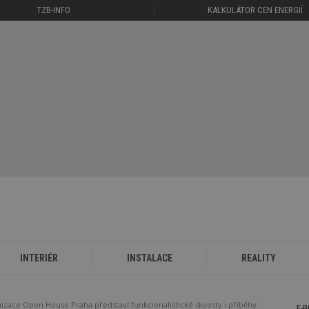
TZB-INFO
KALKULÁTOR CEN ENERGIÍ
INTERIÉR
INSTALACE
REALITY
zace Open House Praha představí funkcionalistické skvosty i příběhy
E-