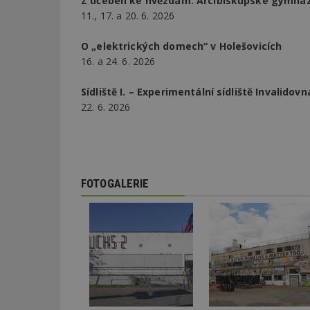
Z učeben ke hvězdám: Arcibiskupské gymná
11., 17. a 20. 6. 2026
Název
Provider
Pr
Název
O „elektrických domech“ v Holešovicích
Název
/
D
Název
_hjSessionUser_1
Doména
16. a 24. 6. 2026
test
.m
tu
_gid
CMID
Google
LLC
Sídliště I. – Experimentální sídliště Invalidovn
Gdyn
mobile
ww
.estav.cz
22. 6. 2026
_ga
TDID
Google
sssp_session
c
.e
LLC
.estav.cz
ui
VISITOR_INFO1_LI
cct
FOTOGALERIE
_hjSession_170189
Gtest
uid
C
test_cookie
bm2uu
cct
id
ibbid