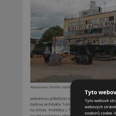
Restaurace zimního stadionu Štvanice, klub Fuchs2. Fo
Tyto webov
Jedinečnou příležitost nabídne také návštěva
Arc
Tyto webové strán
budova architekta Tomáše Šaška zaujme nejen eleg
webových stránek
na střeše. Prohlídka s Tomášem Bílým představí hi
souborů cookie.
V
po její současnou obnovu.