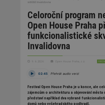
sídliště Invalidovna
Celoroční program n
Open House Praha p
funkcionalistické skv
Invalidovna
9. 6. 2026
Open House Praha, z.ú.
FIRE
02:45
Přehrát audio verzi
Festival Open House Praha je u konce, ale ce
zájemcům o architekturu a objevování města 
představí například dva vybrané funkcionalist
domů nebo vyšehradského podhradí.