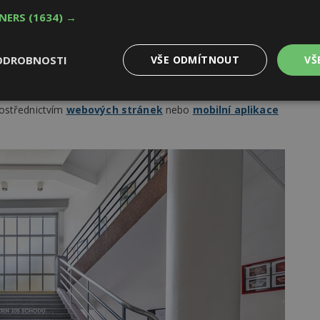
TNERS
(1634) →
ěnovaných pražským sídlištím s Markétou Čejkovou. První
alidovna
v Karlíně a představí promyšlené urbanistické
ODROBNOSTI
VŠE ODMÍTNOUT
VŠ
znikem v 60. letech minulého století a připomene umělecká
Výkonové
Soubory cílení
Funkční
rostřednictvím
webových stránek
nebo
mobilní aplikace
y
soubory
soubory
oubory
Výkonové soubory
Soubory cílení
Funkční soubory
Ne
ry cookie umožňují základní funkce webových stránek, jako je přihlášení uživatele
e bez nezbytně nutných souborů cookie správně používat.
Provider
/
Vyprší
Popis
Doména
geviewSample
2
Tento soubor cookie je nastaven tak, 
Hotjar Ltd
minuty
Hotjar o tom, zda je tento návštěvník 
www.estav.cz