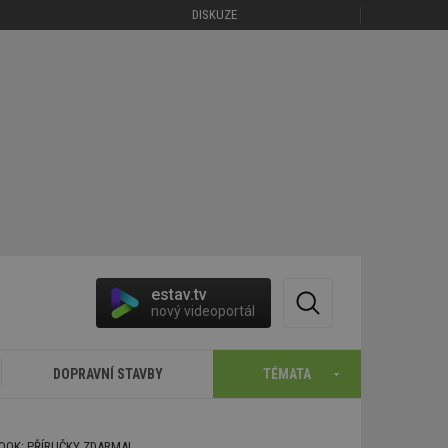
DISKUZE
estav.tv
nový videoportál
DOPRAVNÍ STAVBY
TÉMATA
BOOK: PŘÍRUČKY ZDARMA!