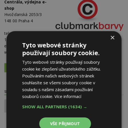
Centrála, výdejna e-
shop
Hvožďanská 2053/3
148 00 Praha 4
telefon:
+420 739 466
×
185
Tyto webové stránky
e-mail:
info@clubmarkbarvy.cz
používají soubory cookie.
web:
www.clubmark-barvy.cz
Tyto webové stránky používají soubory
VÍCE O FIRMĚ
VYŽÁDAT DALŠÍ INFORMACE
cookie ke zlepšení uživatelského zážitku.
Používáním našich webových stránek
souhlasíte se všemi soubory cookie v
souladu s našimi zásadami používání
SDÍLET / HODNOTIT TENTO ČLÁNEK
souborů cookie.
Více informací
SHOW ALL PARTNERS
(1634) →
0
VŠE PŘIJMOUT