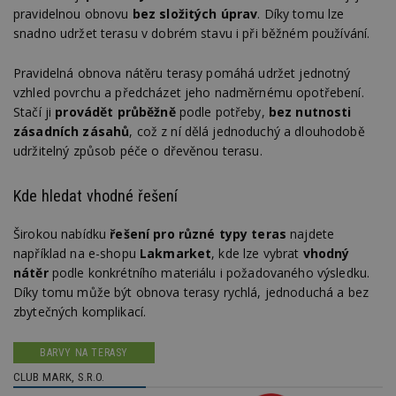
pravidelnou obnovu
bez složitých úprav
. Díky tomu lze
snadno udržet terasu v dobrém stavu i při běžném používání.
Pravidelná obnova nátěru terasy pomáhá udržet jednotný
vzhled povrchu a předcházet jeho nadměrnému opotřebení.
Stačí ji
provádět průběžně
podle potřeby,
bez nutnosti
zásadních zásahů
, což z ní dělá jednoduchý a dlouhodobě
udržitelný způsob péče o dřevěnou terasu.
Kde hledat vhodné řešení
Širokou nabídku
řešení pro různé typy teras
najdete
například na e-shopu
Lakmarket
, kde lze vybrat
vhodný
nátěr
podle konkrétního materiálu i požadovaného výsledku.
Díky tomu může být obnova terasy rychlá, jednoduchá a bez
zbytečných komplikací.
BARVY NA TERASY
CLUB MARK, S.R.O.