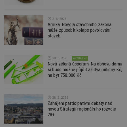
po
S
Go
da
kó
2. 6. 2026
Po
Arnika: Novela stavebního zákona
lz
z
může způsobit kolaps povolování
nu
staveb
be
sk
f
s
ná
je
28. 5. 2026
AKTUÁLNĚ
kt
Nová zelená úsporám: Na obnovu domu
id
p
si bude možné půjčit až dva miliony Kč,
ú
na byt 750.000 Kč
An
id
www.estav.cz
1 rok
T
co
po
vy
28. 5. 2026
se
Zahájení participativní debaty nad
_hjFirstSeen
29
S
Hotjar Ltd
novou Strategií regionálního rozvoje
minut
je
.estav.cz
28+
54
ab
sekund
sl
ce