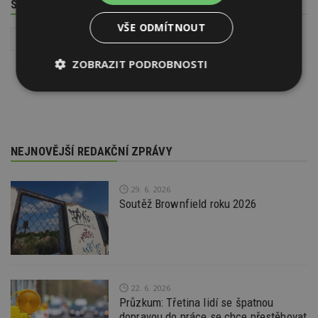
SOUVISEJÍCÍ TÉMATA
VŠE ODMÍTNOUT
Stavba
Zahrady, chodníky, ploty a terasy
Dřevostavby
ZOBRAZIT PODROBNOSTI
Nezbytně
Výkonové
Soubory
nutné
soubory
cílení
soubory
NEJNOVĚJŠÍ REDAKČNÍ ZPRÁVY
Funkční soubory
Nezařazené
soubory
29. 6. 2026
Soutěž Brownfield roku 2026
Nezbytně nutné soubory
22. 6. 2026
Průzkum: Třetina lidí se špatnou
Výkonové soubory
Soubory cílení
dopravou do práce se chce přestěhovat