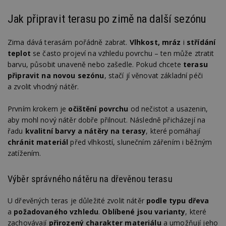
Jak připravit terasu po zimě na další sezónu
Zima dává terasám pořádně zabrat.
Vlhkost, mráz
i
střídání
teplot
se často projeví na vzhledu povrchu – ten může ztratit
barvu, působit unaveně nebo zašedle. Pokud chcete
terasu
připravit na novou sezónu
, stačí jí věnovat základní péči
a zvolit vhodný nátěr.
Prvním krokem je
očištění povrchu
od nečistot a usazenin,
aby mohl nový nátěr dobře přilnout. Následně přicházejí na
řadu
kvalitní barvy a nátěry na terasy
, které pomáhají
chránit materiál
před vlhkostí, slunečním zářením i běžným
zatížením.
Výběr správného nátěru na dřevěnou terasu
U dřevěných teras je důležité zvolit nátěr
podle typu dřeva
a
požadovaného vzhledu
.
Oblíbené jsou varianty
, které
zachovávají
přirozený charakter materiálu
a umožňují jeho