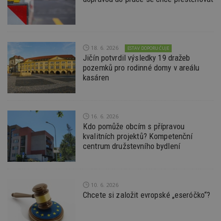
Funkční soubory
Nezařazené soubory
Nezbytně nutné soubory cookie umožňují základní
funkce webových stránek, jako je přihlášení
uživatele a správa účtu. Webové stránky nelze bez
nezbytně nutných souborů cookie správně
18. 6. 2026
ESTAV DOPORUČUJE
používat.
Jičín potvrdil výsledky 19 dražeb
pozemků pro rodinné domy v areálu
Provider
/
Název
Vyprší
P
Doména
kasáren
_hjIncludedInPageviewSample
2
T
Hotjar Ltd
minuty
co
www.estav.cz
na
ab
16. 6. 2026
Ho
zd
Kdo pomůže obcím s přípravou
ná
kvalitních projektů? Kompetenční
z
vz
centrum družstevního bydlení
d
l
z
st
w
10. 6. 2026
_dc_gtm_UA-53599847-1
.estav.cz
53
T
Chcete si založit evropské „eseróčko“?
sekund
co
př
w