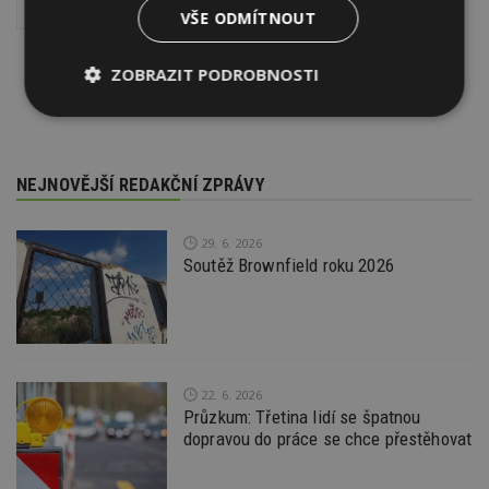
Interiér
Zařizovací předměty v koupelně
VŠE ODMÍTNOUT
ZOBRAZIT PODROBNOSTI
Nezbytně
Výkonové
Soubory
nutné
soubory
cílení
soubory
NEJNOVĚJŠÍ REDAKČNÍ ZPRÁVY
Funkční soubory
Nezařazené
29. 6. 2026
soubory
Soutěž Brownfield roku 2026
22. 6. 2026
Nezbytně nutné soubory
Průzkum: Třetina lidí se špatnou
dopravou do práce se chce přestěhovat
Výkonové soubory
Soubory cílení
Funkční soubory
Nezařazené soubory