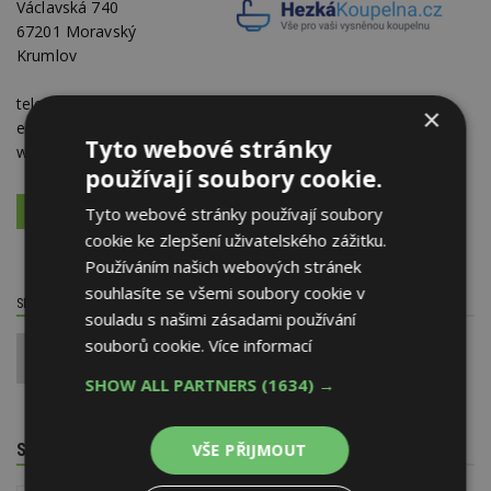
Václavská 740
67201 Moravský
Krumlov
telefon:
+420 534 534 940
×
e-mail:
info@hezkakoupelna.cz
Tyto webové stránky
web:
www.hezkakoupelna.cz
používají soubory cookie.
Tyto webové stránky používají soubory
VÍCE O FIRMĚ
VYŽÁDAT DALŠÍ INFORMACE
cookie ke zlepšení uživatelského zážitku.
Používáním našich webových stránek
souhlasíte se všemi soubory cookie v
SDÍLET / HODNOTIT TENTO ČLÁNEK
souladu s našimi zásadami používání
souborů cookie.
Více informací
0
SHOW ALL PARTNERS
(1634) →
SOUVISEJÍCÍ TÉMATA
VŠE PŘIJMOUT