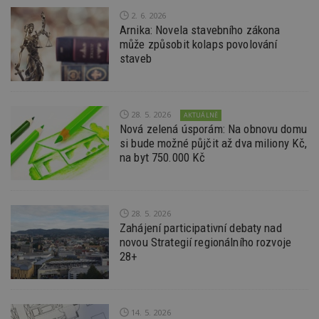
Go
da
2. 6. 2026
kó
Arnika: Novela stavebního zákona
Po
může způsobit kolaps povolování
lz
z
staveb
nu
be
sk
f
s
ná
28. 5. 2026
AKTUÁLNĚ
je
Nová zelená úsporám: Na obnovu domu
kt
si bude možné půjčit až dva miliony Kč,
id
p
na byt 750.000 Kč
ú
An
id
www.estav.cz
1 rok
T
co
28. 5. 2026
po
vy
Zahájení participativní debaty nad
se
novou Strategií regionálního rozvoje
28+
_hjFirstSeen
29
S
Hotjar Ltd
minut
je
.estav.cz
54
ab
sekund
sl
ce
pr
14. 5. 2026
po