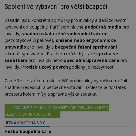
Spolehlivé vybavení pro větší bezpečí
Zásadní jsou konkrétní pomůcky pro invalidy a další zdravotní
vybavení do koupelny. Patří sem hlavně
podpůrná madla
pro
invalidy,
snadno ovladatelné vodovodní baterie
(bezdotykové či pákové),
snížené nebo ergonomické
umyvadlo
pro invalidy a
bezpečné řešení sprchování
v koutě typu walk-in. Praktická může být také
sprcha se
sedátkem
pro invalidy nebo
speciálně upravená vana
pro
invalidy.
Protiskluzový povrch
podlahy je nezbytností.
Zaměřte se také na toaletu. WC pro invalidy by mělo umožnit
snadné přesednutí a bezpečné vstávání. Důležitý je dostatek
prostoru kolem mísy a správná výška sedátka.
PODÍVEJTE SE NA VÍCE KONKRÉTNÍCH TIPŮ, JAK VYBAVIT
BEZBARIÉROVOU KOUPELNU
HEZKÁ KOUPELNA S.R.O.
Hezká koupelna s.r.o.