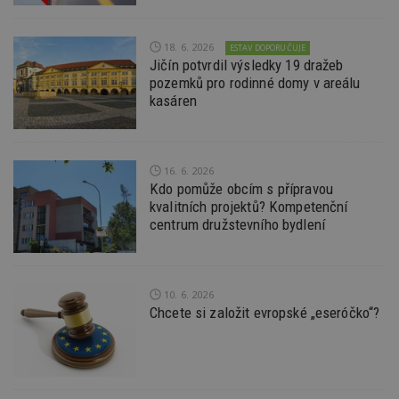
Nezbytně nutné soubory cookie umožňují základní
funkce webových stránek, jako je přihlášení
uživatele a správa účtu. Webové stránky nelze bez
18. 6. 2026
ESTAV DOPORUČUJE
nezbytně nutných souborů cookie správně
Jičín potvrdil výsledky 19 dražeb
používat.
pozemků pro rodinné domy v areálu
kasáren
Provider
/
Název
Vyprší
P
Doména
_hjIncludedInPageviewSample
2
T
Hotjar Ltd
minuty
co
www.estav.cz
na
16. 6. 2026
ab
Kdo pomůže obcím s přípravou
Ho
zd
kvalitních projektů? Kompetenční
ná
centrum družstevního bydlení
z
vz
d
l
z
st
10. 6. 2026
w
Chcete si založit evropské „eseróčko“?
_dc_gtm_UA-53599847-1
.estav.cz
53
T
sekund
co
př
w
po
S