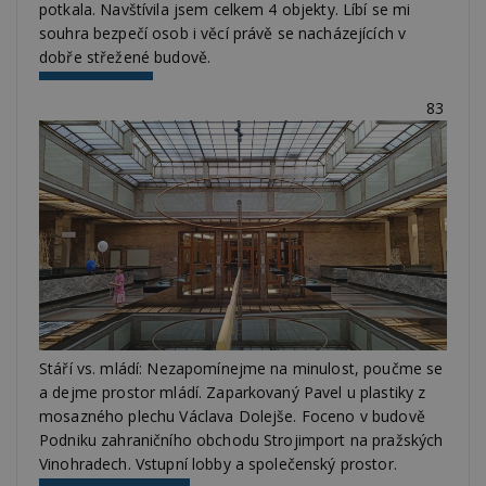
potkala. Navštívila jsem celkem 4 objekty. Líbí se mi
analýze
třetí s
souhra bezpečí osob i věcí právě se nacházejících v
dobře střežené budově.
test_cookie
14 minut
Tento 
Google LLC
54 sekund
cookie
.doubleclick.net
společ
Double
83
(kterou
společ
Google
zjistila
prohlí
návště
webu 
soubor
id
.m6r.eu
2 měsíce 4
Tento 
týdny
cookie
používá
analýz
optima
reklam
kampan
Double
Stáří vs. mládí: Nezapomínejme na minulost, poučme se
Google
a dejme prostor mládí. Zaparkovaný Pavel u plastiky z
Suite
mosazného plechu Václava Dolejše. Foceno v budově
tuuid
.bidswitch.net
1 rok
Tento 
Podniku zahraničního obchodu Strojimport na pražských
cookie
hlavně
Vinohradech. Vstupní lobby a společenský prostor.
bidswit