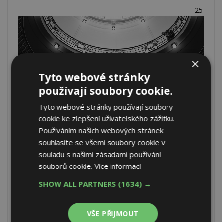
25
×
Tyto webové stránky
používají soubory cookie.
Tyto webové stránky používají soubory
cookie ke zlepšení uživatelského zážitku.
Osvětlení v obřadní síni Libeňského zámku: Osvětlovací
Používáním našich webových stránek
těleso v obřadní síni Libeňského zámku. Návštěvu jsem
souhlasíte se všemi soubory cookie v
zvolila z důvodu účasti na svatbě mého spolužáka před
souladu s našimi zásadami používání
více než 40 lety. Rovněž nostalgická vzpomínka na
souborů cookie.
Více informací
obdobný lustr mých rodičů, který jsem několikrát velice
opatrně čistila.
SHOW ALL PARTNERS
(1634) →
97
VŠE PŘIJMOUT