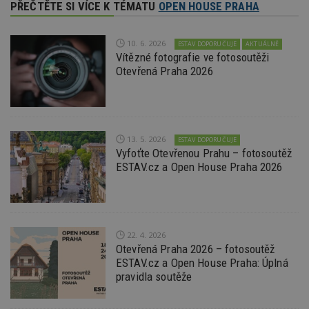
výměnu
PŘEČTĚTE SI VÍCE K TÉMATU
OPEN HOUSE PRAHA
návště
obvykl
poskyt
centr
10. 6. 2026
ESTAV DOPORUČUJE
AKTUÁLNĚ
výměn
Vítězné fotografie ve fotosoutěži
třetích
Otevřená Praha 2026
tuuid_lu
.bidswitch.net
1 rok
Obsah
jedine
návště
které 
Bidswi
sledov
13. 5. 2026
návště
ESTAV DOPORUČUJE
více w
Vyfoťte Otevřenou Prahu – fotosoutěž
umožň
ESTAV.cz a Open House Praha 2026
Bidswi
optima
releva
reklamy
aby se
návště
několik
22. 4. 2026
nezobr
stejné
Otevřená Praha 2026 – fotosoutěž
ESTAV.cz a Open House Praha: Úplná
CMST
1 den
Shrom
Casale Media
pravidla soutěže
údaje 
Inc.
návště
.casalemedia.com
souvise
návště