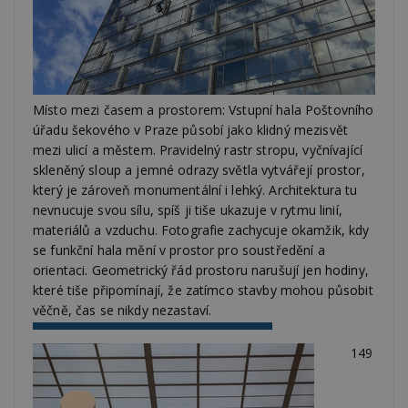
Místo mezi časem a prostorem: Vstupní hala Poštovního
úřadu šekového v Praze působí jako klidný mezisvět
mezi ulicí a městem. Pravidelný rastr stropu, vyčnívající
skleněný sloup a jemné odrazy světla vytvářejí prostor,
který je zároveň monumentální i lehký. Architektura tu
nevnucuje svou sílu, spíš ji tiše ukazuje v rytmu linií,
materiálů a vzduchu. Fotografie zachycuje okamžik, kdy
se funkční hala mění v prostor pro soustředění a
orientaci. Geometrický řád prostoru narušují jen hodiny,
které tiše připomínají, že zatímco stavby mohou působit
věčně, čas se nikdy nezastaví.
149