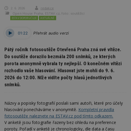
2. 6. 2026
redakce
Open House Praha, ESTAV.cz, foto: soutěžící
ESTAV DOPORUČUJE
AKTUÁLNĚ
01:22
Přehrát audio verzi
Pátý ročník fotosoutěže Otevřená Praha zná své vítěze.
Do soutěže dorazilo bezmála 200 snímků, ze kterých
porota anonymně vybrala ty nejlepší. O konečném vítězi
rozhodlo vaše hlasování. Hlasovat jste mohli do 9. 6.
2026 do 12:00. Níže vidíte počty hlasů jednotlivých
snímků.
Názvy a popisky fotografií poslali sami autoři, které pro účely
hlasování ponecháváme v anonymitě.
Kompletní pravidla
fotosoutěže naleznete na ESTAV.cz pod tímto odkazem.
V anketě jsou fotografie řazeny bez ohledu na preference
poroty. Pořadí v anketě je chronologicky, dle data a času