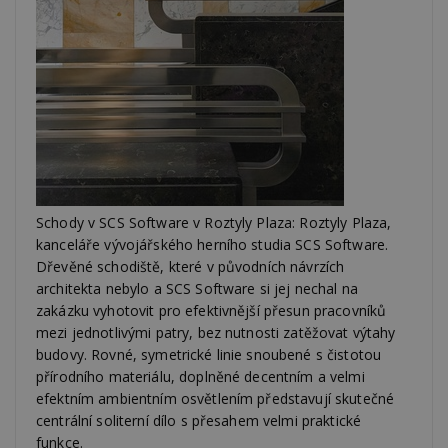
Funkční soubory
Nezařazené soubory
Nezbytně nutné soubory cookie umožňují základní
funkce webových stránek, jako je přihlášení
uživatele a správa účtu. Webové stránky nelze bez
nezbytně nutných souborů cookie správně
používat.
Provider
/
Název
Vyprší
P
Doména
_hjIncludedInPageviewSample
2
T
Hotjar Ltd
minuty
co
www.estav.cz
na
Schody v SCS Software v Roztyly Plaza: Roztyly Plaza,
ab
Ho
kanceláře vývojářského herního studia SCS Software.
zd
ná
Dřevěné schodiště, které v původních návrzích
z
architekta nebylo a SCS Software si jej nechal na
vz
d
zakázku vyhotovit pro efektivnější přesun pracovníků
l
mezi jednotlivými patry, bez nutnosti zatěžovat výtahy
z
st
budovy. Rovné, symetrické linie snoubené s čistotou
w
přírodního materiálu, doplněné decentním a velmi
_dc_gtm_UA-53599847-1
.estav.cz
53
T
efektním ambientním osvětlením představují skutečné
sekund
co
př
centrální soliterní dílo s přesahem velmi praktické
w
funkce.
po