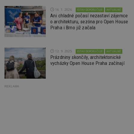
uživate
webu, 
16. 1. 2026
ESTAV DOPORUČUJE
AKTUÁLNĚ
počet 
Ani chladné počasí nezastaví zájemce
průměr
stráve
o architekturu, sezóna pro Open House
webu a
Praha i Brno již začala
stránky
načten
účele
zobraz
cílený
12. 9. 2025
ESTAV DOPORUČUJE
AKTUÁLNĚ
TDCPM
1 rok
Tento 
The Trade Desk
Prázdniny skončily, architektonické
cookie
Inc.
inform
.adsrvr.org
vycházky Open House Praha začínají
tom, j
uživate
web, a
reklam
koncov
mohl v
REKLAMA
návště
uvede
webu.
YSC
Zavřením
Tento 
Google LLC
prohlížeče
cookie
.youtube.com
YouTu
sledov
zobraz
vložen