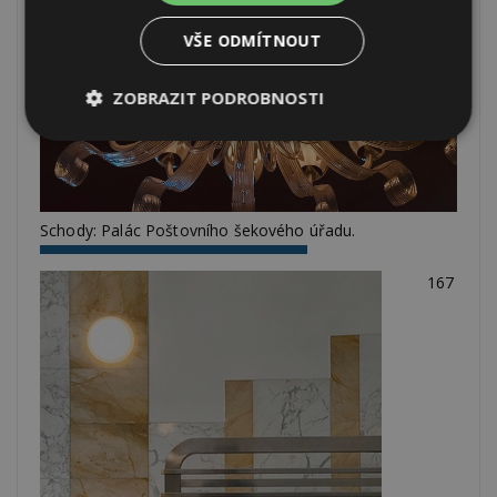
VŠE ODMÍTNOUT
ZOBRAZIT PODROBNOSTI
Nezbytně
Výkonové
Soubory
nutné
soubory
cílení
soubory
Schody: Palác Poštovního šekového úřadu.
Funkční soubory
Nezařazené
167
soubory
Nezbytně nutné soubory
Výkonové soubory
Soubory cílení