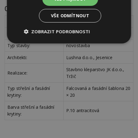
O projektu:
VŠE ODMÍTNOUT
Země:
Rakousko
ZOBRAZIT PODROBNOSTI
Objekt, místo:
glampingový resort, Natters
Nezbytně
Výkonové
Soubory
Typ stavby:
novostavba
nutné
soubory
cílení
soubory
Architekti:
Lushna d.o.o., Jesenice
Stavbno kleparstvo JK d.o.o.,
Realizace:
Tržič
Funkční soubory
Nezařazené
soubory
Typ střešní a fasádní
Falcovaná a fasádní šablona 20
krytiny:
× 20
Barva střešní a fasádní
P.10 antracitová
krytiny:
Nezbytně nutné soubory
Výkonové soubory
Soubory cílení