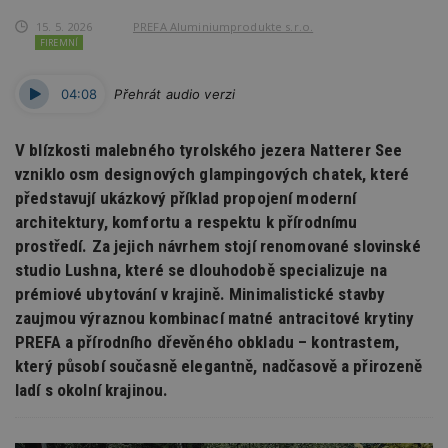
15. 5. 2026
PREFA Aluminiumprodukte s.r.o.
FIREMNÍ
04:08
Přehrát audio verzi
V blízkosti malebného tyrolského jezera Natterer See
vzniklo osm designových glampingových chatek, které
představují ukázkový příklad propojení moderní
architektury, komfortu a respektu k přírodnímu
prostředí. Za jejich návrhem stojí renomované slovinské
studio Lushna, které se dlouhodobě specializuje na
prémiové ubytování v krajině. Minimalistické stavby
zaujmou výraznou kombinací matné antracitové krytiny
PREFA a přírodního dřevěného obkladu – kontrastem,
který působí současně elegantně, nadčasově a přirozeně
ladí s okolní krajinou.