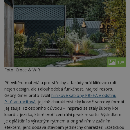
13×
Foto: Croce & WIR
Při výběru materiálu pro střechy a fasády hrál klíčovou roli
nejen design, ale i dlouhodobá funkčnost. Majitel resortu
Georg Giner proto zvolil
hliníkové šablony PREFA v odstínu
P.10 antracitová
, jejichž charakteristický kosočtvercový formát
jej zaujal i z osobního důvodu – inspirací se staly šupiny koi
kaprů z jezírka, které tvoří centrální prvek resortu. Výsledkem
je opláštění s výrazným rytmem a originálním vizuálním
efektem, jenž dodává stavbám jedinečný charakter. Estetickou