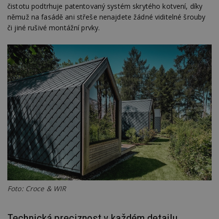
čistotu podtrhuje patentovaný systém skrytého kotvení, díky
němuž na fasádě ani střeše nenajdete žádné viditelné šrouby
či jiné rušivé montážní prvky.
Foto: Croce & WIR
Technická preciznost v každém detailu