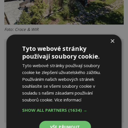
Foto: Croce & WIR
×
Tyto webové stránky
Týden otevřených dveří v PREFA
Aluminiumprodukte
používají soubory cookie.
Tyto webové stránky používají soubory
Ve dnech 26.–30. května 2026 se v pražském sídle
cookie ke zlepšení uživatelského zážitku.
společnosti PREFA Aluminiumprodukte uskuteční týden
Používáním našich webových stránek
otevřených dveří u příležitosti 80. výročí vyrobení první
souhlasíte se všemi soubory cookie v
hliníkové tašky v Rakousku. Přijďte se podívat, jak to
souladu s našimi zásadami používání
u nás chodí a jak se pracuje s produkty pro střechy
souborů cookie.
Více informací
a fasády se zárukou 40 let. Podrobnější informace
naleznete
ZDE
.
SHOW ALL PARTNERS
(1634) →
VŠE PŘIJMOUT