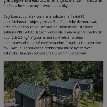
glampingového areálu to znamená výrazné snížení nákladů na
údržbu a bezstarostný provoz po desítky let.
Celý koncept chatek Lushna je založen na flexibilitě
a udržitelnosti – objekty lze v případě potřeby demontovat,
přesunout nebo znovu sestavit na jiném místě. Hliníkové
šablony PREFA tuto filozofii dokonale podporují: při hmotnosti
pouhých 2,6 kg/m² jsou mimořádně lehké, snadno
demontovatelné a plně recyklovatelné. Projekt u Natterer See
tak ukazuje, že současná architektura může být zároveň
estetická, funkční i odpovědná k životnímu prostředí.