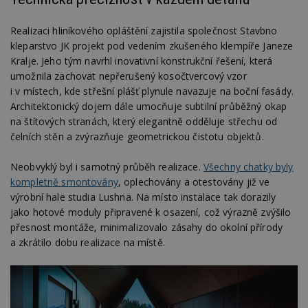
Realizaci hliníkového opláštění zajistila společnost Stavbno
kleparstvo JK projekt pod vedením zkušeného klempíře Janeze
Kralje. Jeho tým navrhl inovativní konstrukční řešení, která
umožnila zachovat nepřerušený kosočtvercový vzor
i v místech, kde střešní plášť plynule navazuje na boční fasády.
Architektonický dojem dále umocňuje subtilní průběžný okap
na štítových stranách, který elegantně odděluje střechu od
čelních stěn a zvýrazňuje geometrickou čistotu objektů.
Neobvyklý byl i samotný průběh realizace.
Všechny chatky byly
kompletně smontovány
, oplechovány a otestovány již ve
výrobní hale studia Lushna. Na místo instalace tak dorazily
jako hotové moduly připravené k osazení, což výrazně zvýšilo
přesnost montáže, minimalizovalo zásahy do okolní přírody
a zkrátilo dobu realizace na místě.