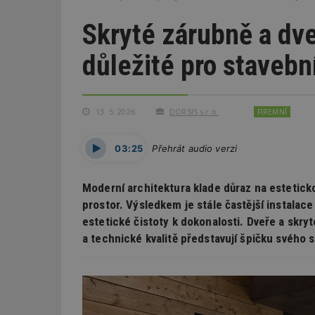
Skryté zárubně a dve
důležité pro stavebn
13. 5. 2026
DORSIS s.r.o.
FIREMNÍ
03:25
Přehrát audio verzi
Moderní architektura klade důraz na estetick
prostor. Výsledkem je stále častější instalac
estetické čistoty k dokonalosti. Dveře a skry
a technické kvalitě představují špičku svého