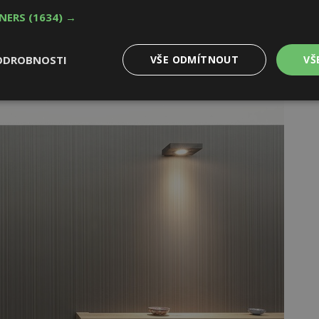
– skryté samozavírače, padací prahy, dveřní zarážky,
TNERS
(1634) →
až ke stropu většiny interiérů, s nadpražím či bez něj,
ODROBNOSTI
VŠE ODMÍTNOUT
VŠ
Výkonové
Soubory cílení
Funkční
y
soubory
soubory
oubory
Výkonové soubory
Soubory cílení
Funkční soubory
Ne
ry cookie umožňují základní funkce webových stránek, jako je přihlášení uživatele
e bez nezbytně nutných souborů cookie správně používat.
Provider
/
Vyprší
Popis
Doména
geviewSample
2
Tento soubor cookie je nastaven tak, 
Hotjar Ltd
minuty
Hotjar o tom, zda je tento návštěvník 
www.estav.cz