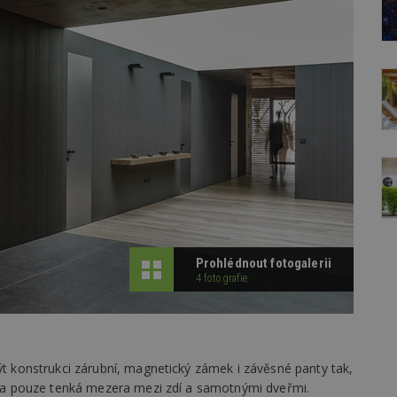
Prohlédnout fotogalerii
4 fotografie
rýt konstrukci zárubní, magnetický zámek i závěsné panty tak,
byla pouze tenká mezera mezi zdí a samotnými dveřmi.