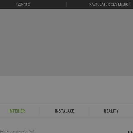
TZB-INFO
KALKULÁTOR CEN ENERGIÍ
INTERIÉR
INSTALACE
REALITY
ležité pro stavebníky?
E-