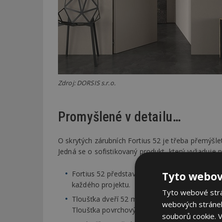
Zdroj: DORSIS s.r.o.
Promyšlené v detailu…
O skrytých zárubních Fortius 52 je třeba přemýšlet
Jedná se o sofistikovaný produkt, který vyžaduje pr
Fortius 52 představuje optimalizovaný systém
Tyto webov
každého projektu.
Tyto webové strán
Tloušťka dveří 52 mm ve spojení s robustní ko
webových stránek
Tloušťka povrchových desek je 6 mm místo o
souborů cookie.
V