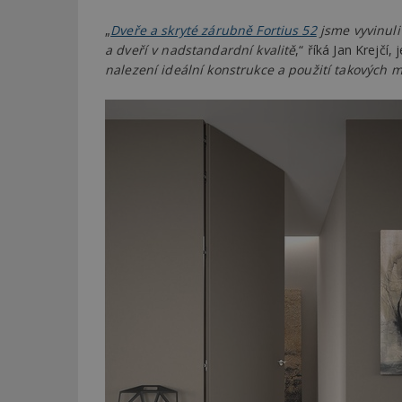
„
Dveře a skryté zárubně Fortius 52
jsme vyvinuli
a dveří v nadstandardní kvalitě
,“ říká Jan Krejčí,
nalezení ideální konstrukce a použití takových m