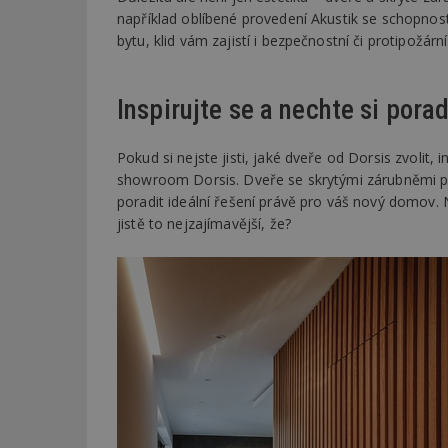
například oblíbené provedení Akustik se schopnos
bytu, klid vám zajistí i bezpečnostní či protipožární
Název
Provider
Pr
Název
Název
/
D
Název
_hjSessionUser_1
Doména
test
.m
Inspirujte se a nechte si porad
tu
_gid
CMID
Google
LLC
Gdyn
mobile
ww
.estav.cz
Pokud si nejste jisti, jaké dveře od Dorsis zvolit, i
_ga
TDID
Google
showroom Dorsis. Dveře se skrytými zárubněmi pře
sssp_session
c
.e
LLC
poradit ideální řešení právě pro váš nový domov. 
.estav.cz
ui
jistě to nejzajímavější, že?
VISITOR_INFO1_LI
cct
_hjSession_170189
Gtest
uid
C
test_cookie
bm2uu
cct
id
ibbid