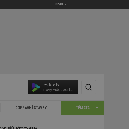
DISKUZE
estav.tv
nový videoportál
DOPRAVNÍ STAVBY
TÉMATA
BOOK: PŘÍRUČKY ZDARMA!