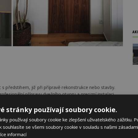
AK
 s předstihem, již při přípravě rekonstrukce nebo stavby.
ofesionální přípravu dveřního otvoru a precizní instalaci.
 zárubeň-dveře, který umožňuje zvolit ideální řešení do
é stránky používají soubory cookie.
ky používají soubory cookie ke zlepšení uživatelského zážitku. P
nstrukcí zajišťuje dlouhodobou pevnost dveřního křídla.
 souhlasíte se všemi soubory cookie v souladu s našimi zásadami
bvyklých 3 mm.
íce informací