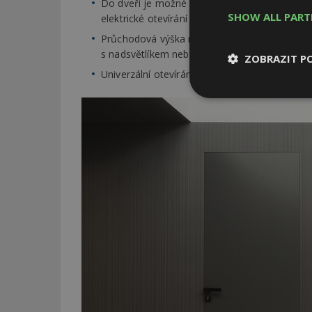
Do dveří je možné instalovat volitelné prvky 
SHOW ALL PAR
elektrické otevírání a podobně.
Průchodová výška může být až 3 500 mm, tedy 
s nadsvětlíkem nebo šikminou.
ZOBRAZIT P
Univerzální otevírání dveří dovnitř/ven
Nezbytně
nutné soubor
Nezbytně nutné s
Nezbytně nutné soubo
Webové stránky nelz
Název
_hjIncludedInPa