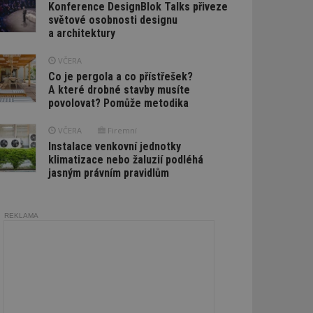
Konference DesignBlok Talks přiveze
světové osobnosti designu
a architektury
VČERA
Co je pergola a co přístřešek?
A které drobné stavby musíte
povolovat? Pomůže metodika
VČERA
Firemní
Instalace venkovní jednotky
klimatizace nebo žaluzií podléhá
jasným právním pravidlům
REKLAMA