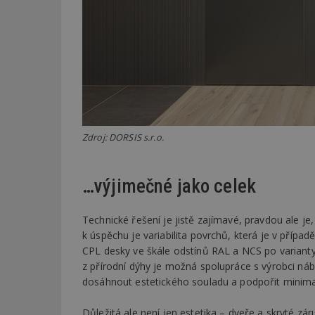
_dc_gtm_UA-53599
id
_hjFirstSeen
Zdroj: DORSIS s.r.o.
…výjimečné jako celek
_hjAbsoluteSessi
Technické řešení je jistě zajímavé, pravdou ale je,
k úspěchu je variabilita povrchů, která je v příp
counter
CPL desky ve škále odstínů RAL a NCS po varianty 
z přírodní dýhy je možná spolupráce s výrobci náb
dosáhnout estetického souladu a podpořit minimali
__gfp_64b
Důležitá ale není jen estetika – dveře a skryté zár