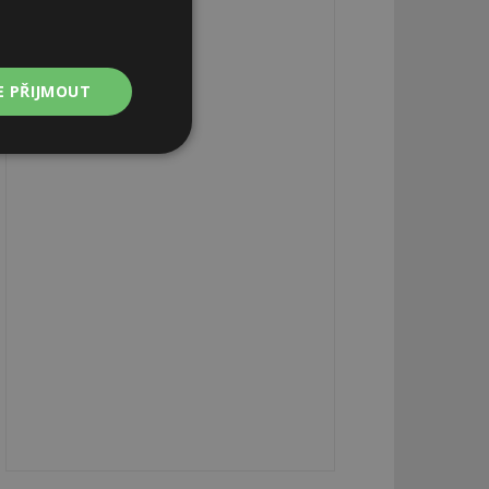
E PŘIJMOUT
Nezařazené
soubory
zařazené soubory
 a správa účtu.
aby informoval
zahrnut do