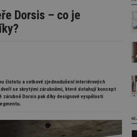
ře Dorsis – co je
íky?
ou čistotu a celkové zjednodušení interiérových
e dveří se skrytými zárubněmi, které dotahují koncept
té zárubně Dorsis pak díky designové vyspělosti
 segmentu.
NE