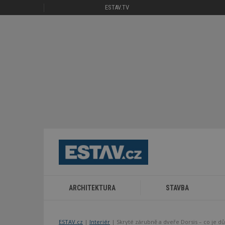
ESTAV.TV
ARCHITEKTURA
STAVBA
ESTAV.cz
Interiér
Skryté zárubně a dveře Dorsis – co je dů