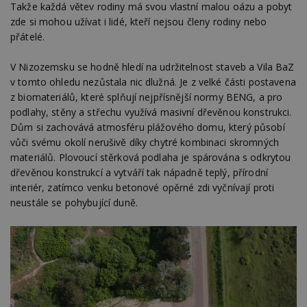
soubory
Takže každá větev rodiny má svou vlastní malou oázu a pobyt
zde si mohou užívat i lidé, kteří nejsou členy rodiny nebo
přátelé.
V Nizozemsku se hodně hledí na udržitelnost staveb a Vila BaZ
v tomto ohledu nezůstala nic dlužná. Je z velké části postavena
z biomateriálů, které splňují nejpřísnější normy BENG, a pro
Nezbytně nutné soubory
podlahy, stěny a střechu využívá masivní dřevěnou konstrukci.
Výkonové soubory
Soubory cílení
Dům si zachovává atmosféru plážového domu, který působí
Funkční soubory
Nezařazené soubory
vůči svému okolí nerušivě díky chytré kombinaci skromných
materiálů. Plovoucí stěrková podlaha je spárována s odkrytou
Nezbytně nutné soubory cookie umožňují základní
dřevěnou konstrukcí a vytváří tak nápadně teplý, přírodní
funkce webových stránek, jako je přihlášení
interiér, zatímco venku betonové opěrné zdi vyčnívají proti
uživatele a správa účtu. Webové stránky nelze bez
nezbytně nutných souborů cookie správně
neustále se pohybující duně.
používat.
Provider
/
Název
Vyprší
P
Doména
_hjIncludedInPageviewSample
2
T
Hotjar Ltd
minuty
co
www.estav.cz
na
ab
Ho