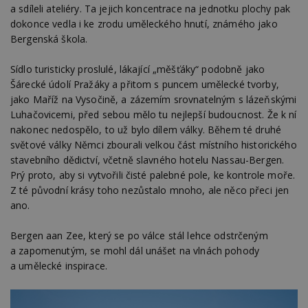
a sdíleli ateliéry. Ta jejich koncentrace na jednotku plochy pak
dokonce vedla i ke zrodu uměleckého hnutí, známého jako
Bergenská škola.
Sídlo turisticky proslulé, lákající „měšťáky“ podobně jako
Šárecké údolí Pražáky a přitom s puncem umělecké tvorby,
jako Maříž na Vysočině, a zázemím srovnatelným s lázeňskými
Luhačovicemi, před sebou mělo tu nejlepší budoucnost. Že k ní
nakonec nedospělo, to už bylo dílem války. Během té druhé
světové války Němci zbourali velkou část místního historického
stavebního dědictví, včetně slavného hotelu Nassau-Bergen.
Prý proto, aby si vytvořili čisté palebné pole, ke kontrole moře.
Z té původní krásy toho nezůstalo mnoho, ale něco přeci jen
ano.
Bergen aan Zee, který se po válce stál lehce odstrčeným
a zapomenutým, se mohl dál unášet na vlnách pohody
a umělecké inspirace.