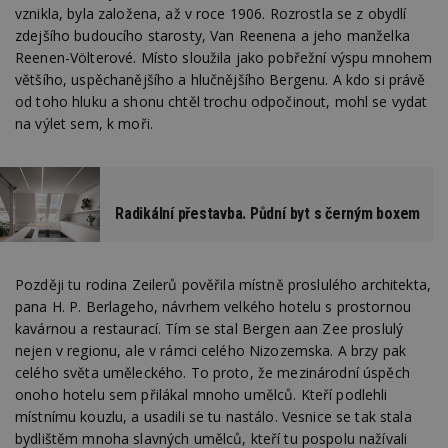
vznikla, byla založena, až v roce 1906. Rozrostla se z obydlí
zdejšího budoucího starosty, Van Reenena a jeho manželka
Reenen-Völterové. Místo sloužila jako pobřežní výspu mnohem
většího, uspěchanějšího a hlučnějšího Bergenu. A kdo si právě
od toho hluku a shonu chtěl trochu odpočinout, mohl se vydat
na výlet sem, k moři.
Radikální přestavba. Půdní byt s černým boxem
Později tu rodina Zeilerů pověřila místně proslulého architekta,
pana H. P. Berlageho, návrhem velkého hotelu s prostornou
kavárnou a restaurací. Tím se stal Bergen aan Zee proslulý
nejen v regionu, ale v rámci celého Nizozemska. A brzy pak
celého světa uměleckého. To proto, že mezinárodní úspěch
onoho hotelu sem přilákal mnoho umělců. Kteří podlehli
místnímu kouzlu, a usadili se tu nastálo. Vesnice se tak stala
bydlištěm mnoha slavných umělců, kteří tu pospolu nažívali