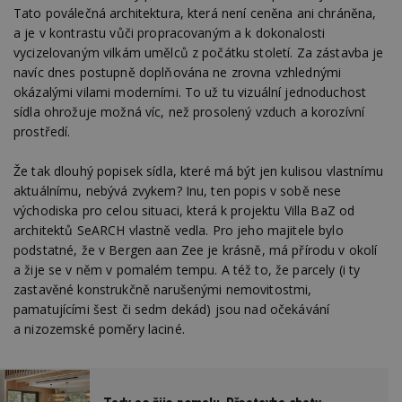
Tato poválečná architektura, která není ceněna ani chráněna,
a je v kontrastu vůči propracovaným a k dokonalosti
vycizelovaným vilkám umělců z počátku století. Za zástavba je
navíc dnes postupně doplňována ne zrovna vzhlednými
okázalými vilami moderními. To už tu vizuální jednoduchost
sídla ohrožuje možná víc, než prosolený vzduch a korozívní
prostředí.
Že tak dlouhý popisek sídla, které má být jen kulisou vlastnímu
aktuálnímu, nebývá zvykem? Inu, ten popis v sobě nese
východiska pro celou situaci, která k projektu Villa BaZ od
architektů SeARCH vlastně vedla. Pro jeho majitele bylo
podstatné, že v Bergen aan Zee je krásně, má přírodu v okolí
a žije se v něm v pomalém tempu. A též to, že parcely (i ty
zastavěné konstrukčně narušenými nemovitostmi,
pamatujícími šest či sedm dekád) jsou nad očekávání
a nizozemské poměry laciné.