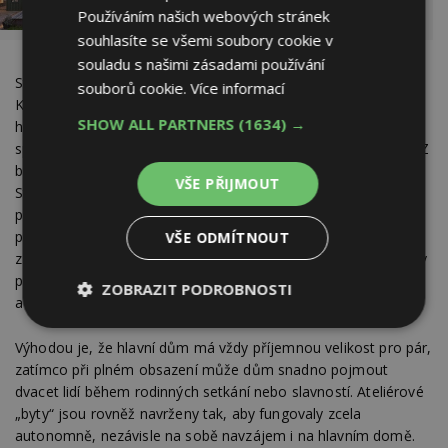
starší stavby úsporněji a rychleji. Narativům
Používáním našich webových stránek
navzdory
souhlasíte se všemi soubory cookie v
souladu s našimi zásadami používání
Střecha přístavby na něm je z jednoduchého vlnitého plechu.
souborů cookie.
Více informací
Kopíruje linie hlavního domu, jen je o cosi plošší, a štíhlá bílá
SHOW ALL PARTNERS
(1634) →
hrana střechy, opakující se prvek v těchto domech z 50. let,
spojuje tyto dvě části do jednoho celku. Při přestavbě Vily BaZ
byl nový program zasazen do kompaktnějšího objemu.
VŠE PŘIJMOUT
Stávající rekreační části obydlí, původně volně ložených
přístaveb, byly zasunuty do jednoho objemu. A zevnitř
přestavěny, nahrazeny třemi prostornými ateliéry. Pro každé
VŠE ODMÍTNOUT
z dospělých dětí majitelů. Hlavní dům byl proměněn na domov
pro rodiče s centrálním obývacím pokojem, zimní zahradou
ZOBRAZIT PODROBNOSTI
a wellness.
Nezbytně
Výkonové
Soubory
nutné
soubory
cílení
Výhodou je, že hlavní dům má vždy příjemnou velikost pro pár,
soubory
zatímco při plném obsazení může dům snadno pojmout
dvacet lidí během rodinných setkání nebo slavností. Ateliérové
„byty“ jsou rovněž navrženy tak, aby fungovaly zcela
autonomně, nezávisle na sobě navzájem i na hlavním domě.
Funkční soubory
Nezařazené