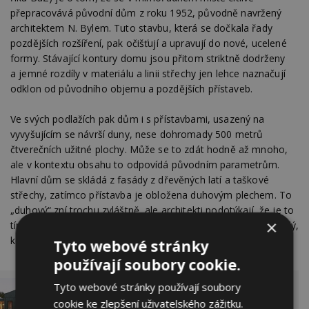
přepracovává původní dům z roku 1952, původně navržený
architektem N. Bylem. Tuto stavbu, která se dočkala řady
pozdějších rozšíření, pak očišťují a upravují do nové, ucelené
formy. Stávající kontury domu jsou přitom striktně dodrženy
a jemné rozdíly v materiálu a linii střechy jen lehce naznačují
odklon od původního objemu a pozdějších přístaveb.
Ve svých podlažích pak dům i s přístavbami, usazený na
vyvyšujícím se návrší duny, nese dohromady 500 metrů
čtverečních užitné plochy. Může se to zdát hodně až mnoho,
ale v kontextu obsahu to odpovídá původním parametrům.
Hlavní dům se skládá z fasády z dřevěných latí a taškové
střechy, zatímco přístavba je obložena duhovým plechem. To
„duhový“ zní trochu zvláštně, ale architekti podotýkají, že je to
×
tím, že se zdá být zelený, když stojíte přímo před ním, a hnědý,
když procházíte podél něj.
Tyto webové stránky
používají soubory cookie.
Tyto webové stránky používají soubory
Nebourat, přestavět. Dům v domě vznikl ze
cookie ke zlepšení uživatelského zážitku.