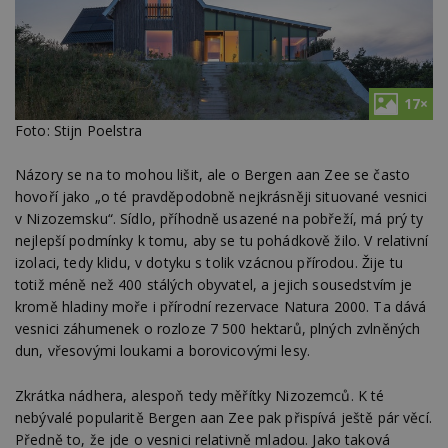
17×
Foto: Stijn Poelstra
Názory se na to mohou lišit, ale o Bergen aan Zee se často
hovoří jako „o té pravděpodobně nejkrásněji situované vesnici
v Nizozemsku“. Sídlo, příhodně usazené na pobřeží, má prý ty
nejlepší podmínky k tomu, aby se tu pohádkově žilo. V relativní
izolaci, tedy klidu, v dotyku s tolik vzácnou přírodou. Žije tu
totiž méně než 400 stálých obyvatel, a jejich sousedstvím je
kromě hladiny moře i přírodní rezervace Natura 2000. Ta dává
vesnici záhumenek o rozloze 7 500 hektarů, plných zvlněných
dun, vřesovými loukami a borovicovými lesy.
Zkrátka nádhera, alespoň tedy měřítky Nizozemců. K té
nebývalé popularitě Bergen aan Zee pak přispívá ještě pár věcí.
Předně to, že jde o vesnici relativně mladou. Jako taková