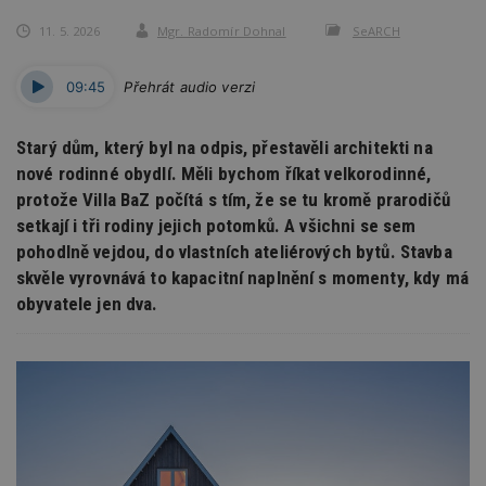
11. 5. 2026
Mgr. Radomír Dohnal
SeARCH
09:45
Přehrát audio verzi
Starý dům, který byl na odpis, přestavěli architekti na
nové rodinné obydlí. Měli bychom říkat velkorodinné,
protože Villa BaZ počítá s tím, že se tu kromě prarodičů
setkají i tři rodiny jejich potomků. A všichni se sem
pohodlně vejdou, do vlastních ateliérových bytů. Stavba
skvěle vyrovnává to kapacitní naplnění s momenty, kdy má
obyvatele jen dva.