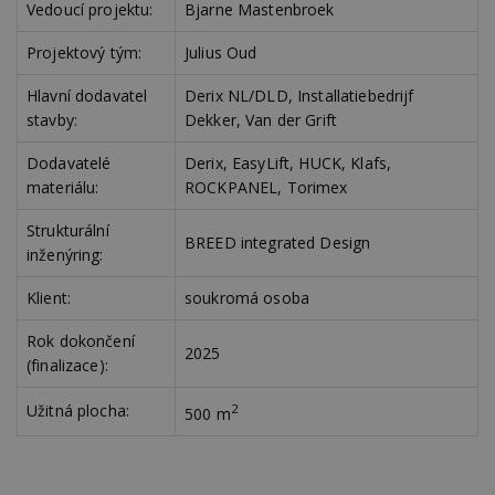
ú
Vedoucí projektu:
Bjarne Mastenbroek
An
Projektový tým:
Julius Oud
id
www.estav.cz
1 rok
T
co
po
Hlavní dodavatel
Derix NL/DLD, Installatiebedrijf
vy
se
stavby:
Dekker, Van der Grift
_hjFirstSeen
29
S
Hotjar Ltd
minut
je
Dodavatelé
Derix, EasyLift, HUCK, Klafs,
.estav.cz
54
ab
materiálu:
ROCKPANEL, Torimex
sekund
sl
ce
pr
Strukturální
po
BREED integrated Design
inženýring:
N
ž
id
Klient:
soukromá osoba
i
_hjAbsoluteSessionInProgress
29
S
Hotjar Ltd
Rok dokončení
minut
je
.estav.cz
2025
54
ab
(finalizace):
sekund
sl
ce
Užitná plocha:
2
pr
500 m
po
N
ž
id
i