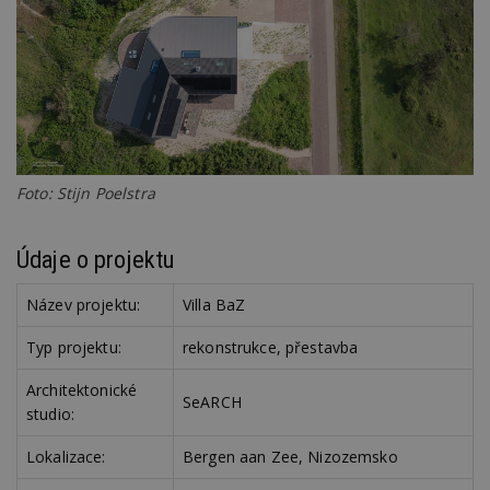
zd
ná
z
vz
d
l
z
st
w
_dc_gtm_UA-53599847-1
.estav.cz
53
T
sekund
co
př
Foto: Stijn Poelstra
w
po
S
Go
Údaje o projektu
da
kó
Po
Název projektu:
Villa BaZ
lz
z
nu
Typ projektu:
rekonstrukce, přestavba
be
sk
f
Architektonické
SeARCH
s
studio:
ná
je
kt
Lokalizace:
Bergen aan Zee, Nizozemsko
id
p