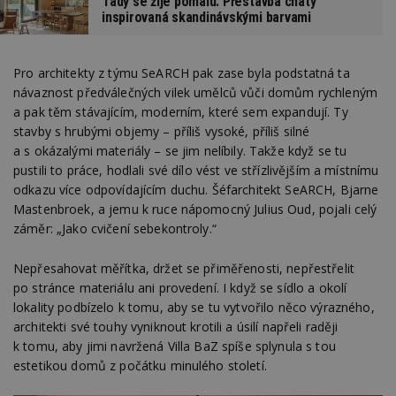
Tady se žije pomalu. Přestavba chaty
inspirovaná skandinávskými barvami
Pro architekty z týmu SeARCH pak zase byla podstatná ta
návaznost předválečných vilek umělců vůči domům rychleným
a pak těm stávajícím, moderním, které sem expandují. Ty
stavby s hrubými objemy – příliš vysoké, příliš silné
a s okázalými materiály – se jim nelíbily. Takže když se tu
pustili to práce, hodlali své dílo vést ve střízlivějším a místnímu
odkazu více odpovídajícím duchu. Šéfarchitekt SeARCH, Bjarne
Mastenbroek, a jemu k ruce nápomocný Julius Oud, pojali celý
záměr: „Jako cvičení sebekontroly.“
Nepřesahovat měřítka, držet se přiměřenosti, nepřestřelit
po stránce materiálu ani provedení. I když se sídlo a okolí
lokality podbízelo k tomu, aby se tu vytvořilo něco výrazného,
architekti své touhy vyniknout krotili a úsilí napřeli raději
k tomu, aby jimi navržená Villa BaZ spíše splynula s tou
estetikou domů z počátku minulého století.