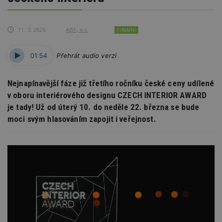
11. 3. 2026
ABF, a.s.
FIREMNÍ
01:54
Přehrát audio verzi
Nejnapínavější fáze již třetího ročníku české ceny udílené
v oboru interiérového designu CZECH INTERIOR AWARD
je tady! Už od úterý 10. do neděle 22. března se bude
moci svým hlasováním zapojit i veřejnost.