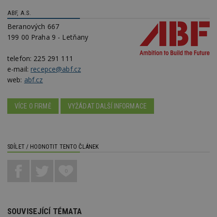
ABF, A.S.
Beranových 667
199 00 Praha 9 - Letňany
telefon:
225 291 111
Nezbytně nutné soubory
e-mail:
recepce@abf.cz
Výkonové soubory
Soubory cílení
web:
abf.cz
Funkční soubory
Nezařazené soubory
VÍCE O FIRMĚ
VYŽÁDAT DALŠÍ INFORMACE
Nezbytně nutné soubory cookie umožňují základní
funkce webových stránek, jako je přihlášení
uživatele a správa účtu. Webové stránky nelze bez
nezbytně nutných souborů cookie správně
používat.
SDÍLET / HODNOTIT TENTO ČLÁNEK
Provider
/
Název
Vyprší
P
Doména
0
_hjIncludedInPageviewSample
2
T
Hotjar Ltd
minuty
co
www.estav.cz
na
ab
Ho
zd
SOUVISEJÍCÍ TÉMATA
ná