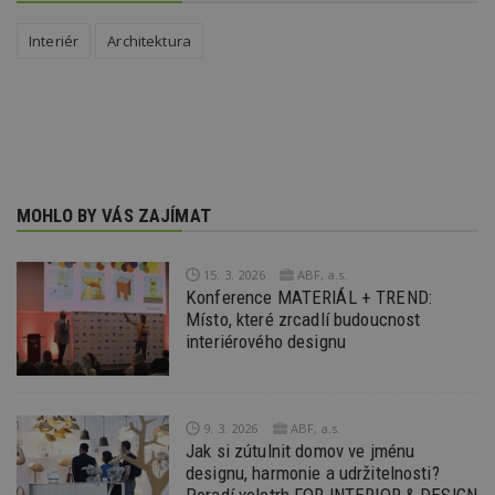
z
vz
Interiér
Architektura
d
l
z
st
w
_dc_gtm_UA-53599847-1
.estav.cz
53
T
sekund
co
př
w
po
S
MOHLO BY VÁS ZAJÍMAT
Go
da
kó
Po
15. 3. 2026
ABF, a.s.
lz
Konference MATERIÁL + TREND:
z
Místo, které zrcadlí budoucnost
nu
be
interiérového designu
sk
f
s
ná
je
kt
9. 3. 2026
ABF, a.s.
id
Jak si zútulnit domov ve jménu
p
designu, harmonie a udržitelnosti?
ú
An
Poradí veletrh FOR INTERIOR & DESIGN