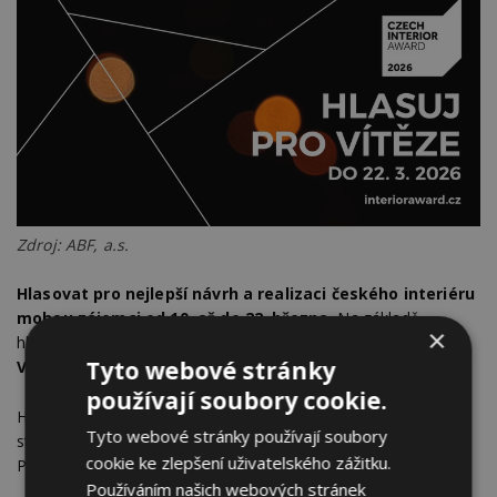
Zdroj: ABF, a.s.
Hlasovat pro nejlepší návrh a realizaci českého interiéru
mohou zájemci od 10. až do 22. března.
Na základě
×
hlasování napříč šesti kategoriemi bude udělena
CENA
Tyto webové stránky
VEŘEJNOSTI
.
používají soubory cookie.
Hlasující navíc mohou vyhrát atraktivní ceny, kterými jsou
Tyto webové stránky používají soubory
stylové hodinky značky Karlsson/poukázky do Aquapalace
cookie ke zlepšení uživatelského zážitku.
Praha.
Používáním našich webových stránek