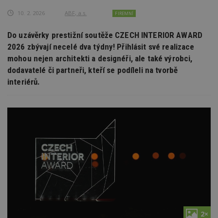
10. 2. 2026
ABF, a.s.
FIREMNÍ
Do uzávěrky prestižní soutěže CZECH INTERIOR AWARD
2026 zbývají necelé dva týdny! Přihlásit své realizace
mohou nejen architekti a designéři, ale také výrobci,
dodavatelé či partneři, kteří se podíleli na tvorbě
interiérů.
2×