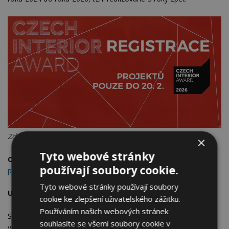
Zdroj: ABF, a.s.
×
Tyto webové stránky
Online přihláška zde
:
www.interioraward.cz/prihlaska-
používají soubory cookie.
projektu
Tyto webové stránky používají soubory
Uzávěrka přihlášek: 20. února 2026
cookie ke zlepšení uživatelského zážitku.
Používáním našich webových stránek
Slavnostní vyhlášení soutěže proběhne
26. března 2026
souhlasíte se všemi soubory cookie v
v rámci souběhu veletrhů
FOR INTERIOR & DESIGN a FOR