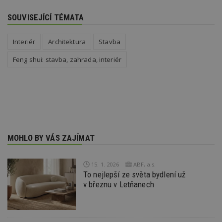
d
l
SOUVISEJÍCÍ TÉMATA
z
st
w
Interiér
Architektura
Stavba
_dc_gtm_UA-53599847-1
.estav.cz
53
T
sekund
co
Feng shui: stavba, zahrada, interiér
př
w
po
S
Go
da
kó
Po
lz
z
nu
be
MOHLO BY VÁS ZAJÍMAT
sk
f
s
ná
15. 1. 2026
ABF, a.s.
je
To nejlepší ze světa bydlení už
kt
v březnu v Letňanech
id
p
ú
An
id
www.estav.cz
1 rok
T