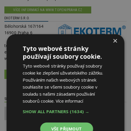
VÍCE INFORMACÍ NA WWW.TOPENIPRAHA.CZ
EKOTERM S.R.O.
Bělohorská 167/164
16900 Praha 6
×
telefon:
235 300 840
Tyto webové stránky
e-mail:
obchod@topenipraha.cz
používají soubory cookie.
web:
topenipraha.cz
,
www.ekotermpraha.cz
Tyto webové stránky používají soubory
cookie ke zlepšení uživatelského zážitku.
VÍCE O FIRMĚ
VYŽÁDAT DALŠÍ INFORMACE
Používáním našich webových stránek
souhlasíte se všemi soubory cookie v
souladu s našimi zásadami používání
SDÍLET / HODNOTIT TENTO ČLÁNEK
souborů cookie.
Více informací
SHOW ALL PARTNERS
(1634) →
0
VŠE PŘIJMOUT