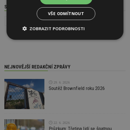
SOUVISEJÍCÍ TÉMATA
VŠE ODMÍTNOUT
Vytápění domu a zdroje tepla
Instalace - TZB
ZOBRAZIT PODROBNOSTI
Nezbytně
Výkonové
Soubory
nutné
soubory
cílení
soubory
NEJNOVĚJŠÍ REDAKČNÍ ZPRÁVY
Funkční soubory
Nezařazené
soubory
29. 6. 2026
Soutěž Brownfield roku 2026
Nezbytně nutné soubory
22. 6. 2026
Výkonové soubory
Soubory cílení
Průzkum: Třetina lidí se špatnou