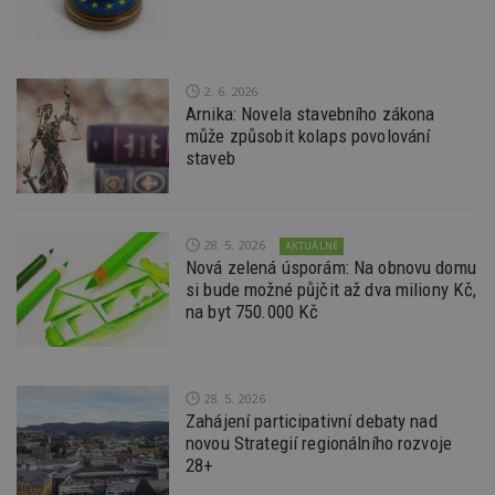
po
S
Go
da
kó
Po
2. 6. 2026
lz
Arnika: Novela stavebního zákona
z
nu
může způsobit kolaps povolování
be
staveb
sk
f
s
ná
je
kt
28. 5. 2026
AKTUÁLNĚ
id
Nová zelená úsporám: Na obnovu domu
p
si bude možné půjčit až dva miliony Kč,
ú
An
na byt 750.000 Kč
id
www.estav.cz
1 rok
T
co
po
vy
se
28. 5. 2026
Zahájení participativní debaty nad
_hjFirstSeen
29
S
Hotjar Ltd
novou Strategií regionálního rozvoje
minut
je
.estav.cz
54
ab
28+
sekund
sl
ce