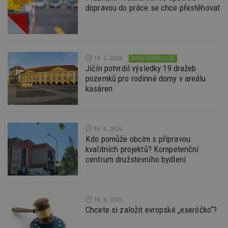
dopravou do práce se chce přestěhovat
Funkční soubory
Nezařazené soubory
Nezbytně nutné soubory cookie umožňují základní
funkce webových stránek, jako je přihlášení
uživatele a správa účtu. Webové stránky nelze bez
nezbytně nutných souborů cookie správně
18. 6. 2026
používat.
ESTAV DOPORUČUJE
Jičín potvrdil výsledky 19 dražeb
Provider
/
pozemků pro rodinné domy v areálu
Název
Vyprší
P
Doména
kasáren
_hjIncludedInPageviewSample
2
T
Hotjar Ltd
minuty
co
www.estav.cz
na
ab
Ho
16. 6. 2026
zd
Kdo pomůže obcím s přípravou
ná
z
kvalitních projektů? Kompetenční
vz
centrum družstevního bydlení
d
l
z
st
w
10. 6. 2026
_dc_gtm_UA-53599847-1
.estav.cz
53
T
Chcete si založit evropské „eseróčko“?
sekund
co
př
w