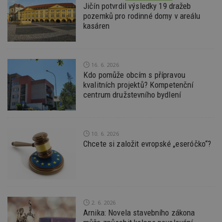
z
Jičín potvrdil výsledky 19 dražeb
vz
pozemků pro rodinné domy v areálu
d
l
kasáren
z
st
w
_dc_gtm_UA-53599847-1
.estav.cz
53
T
sekund
co
16. 6. 2026
př
Kdo pomůže obcím s přípravou
w
kvalitních projektů? Kompetenční
po
S
centrum družstevního bydlení
Go
da
kó
Po
lz
10. 6. 2026
z
nu
Chcete si založit evropské „eseróčko“?
be
sk
f
s
ná
je
kt
id
2. 6. 2026
p
ú
Arnika: Novela stavebního zákona
An