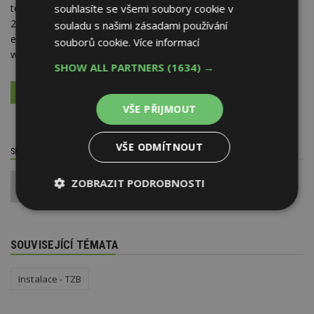
souhlasíte se všemi soubory cookie v
telefon:
+420 731 113
260
souladu s našimi zásadami používání
e-mail:
info@manat.cz
souborů cookie.
Více informací
web:
www.manat.cz
SHOW ALL PARTNERS
(1634) →
VÍCE O FIRMĚ
VYŽÁDAT DALŠÍ INFORMACE
VŠE PŘIJMOUT
VŠE ODMÍTNOUT
SDÍLET / HODNOTIT TENTO ČLÁNEK
ZOBRAZIT PODROBNOSTI
0
Nezbytně
Výkonové
Soubory
nutné
soubory
cílení
soubory
SOUVISEJÍCÍ TÉMATA
Instalace - TZB
Funkční soubory
Nezařazené
soubory