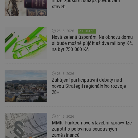
může způsobit kolaps povolování
staveb
id
www.estav.cz
1 rok
T
co
po
vy
se
28. 5. 2026
AKTUÁLNĚ
_hjFirstSeen
29
S
Hotjar Ltd
Nová zelená úsporám: Na obnovu domu
minut
je
.estav.cz
54
ab
si bude možné půjčit až dva miliony Kč,
sekund
sl
na byt 750.000 Kč
ce
pr
po
N
ž
id
28. 5. 2026
i
Zahájení participativní debaty nad
_hjAbsoluteSessionInProgress
29
S
Hotjar Ltd
novou Strategií regionálního rozvoje
minut
je
.estav.cz
28+
54
ab
sekund
sl
ce
pr
po
N
14. 5. 2026
ž
MMR: Funkce nové stavební správy lze
id
i
zajistit s polovinou současných
zaměstnanců
counter
www.estav.cz
29
T