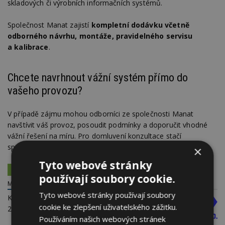
skladových či výrobních informačních systémů.
Společnost Manat zajistí
kompletní dodávku včetně
odborného návrhu, montáže, pravidelného servisu
a kalibrace
.
Chcete navrhnout vážní systém přímo do
vašeho provozu?
V případě zájmu mohou odborníci ze společnosti Manat
navštívit váš provoz, posoudit podmínky a doporučit vhodné
vážní řešení na míru. Pro domluvení konzultace stačí
společnost kontaktovat a sjednat si termín.
×
Tyto webové stránky
PRŮMYSLOVÉ VÁHY
používají soubory cookie.
MANAT S.R.O. - TENZOMETRICKÉ SNÍMAČE ZATÍŽENÍ
Tyto webové stránky používají soubory
K Podlesí 540
cookie ke zlepšení uživatelského zážitku.
260 01 Příbram
Používáním našich webových stránek