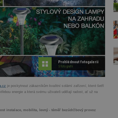
Prohlédnout fotogalerii
5 fotografií
a.cz
je poskytnout zákazníkům kvalitní solární zařízení, které šetří
řebou energie a která svému uživateli udělají radost, ať už na
ost instalace, mobilita, levný - téměř bezúdržbový provoz