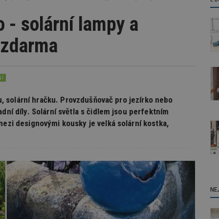
 - solární lampy a
 zdarma
NÍ
ánu, solární hračku. Provzdušňovač pro jezírko nebo
dní díly. Solární světla s čidlem jsou perfektním
mezi designovými kousky je velká solární kostka,
NE