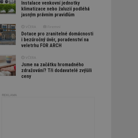
Instalace venkovní jednotky
klimatizace nebo žaluzií podléhá
jasným právním pravidlům
VČERA
Firemní
Dotace pro zranitelné domácnosti
i bezúročný úvěr, poradenství na
veletrhu FOR ARCH
VČERA
Jsme na začátku hromadného
zdražování? Tři dodavatelé zvýšili
ceny
REKLAMA