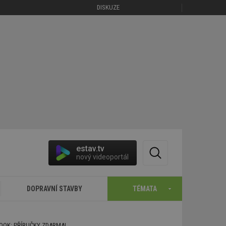
DISKUZE
estav.tv
nový videoportál
DOPRAVNÍ STAVBY
TÉMATA
BOOK: PŘÍRUČKY ZDARMA!