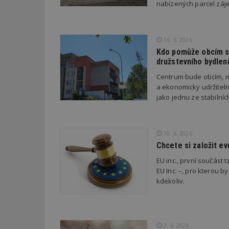
nabízených parcel záje
Název
Provider
Pr
Název
Název
/
D
Název
16. 6. 2026
_hjSessionUser_1
Doména
test
.m
Kdo pomůže obcím s 
tu
_gid
CMID
Google
družstevního bydlen
LLC
Gdyn
mobile
ww
.estav.cz
Centrum bude obcím, m
a ekonomicky udržiteln
_ga
TDID
Google
sssp_session
c
.e
LLC
jako jednu ze stabilní
.estav.cz
ui
VISITOR_INFO1_LI
cct
10. 6. 2026
_hjSession_170189
Chcete si založit e
Gtest
uid
EU inc., první součást t
EU Inc. –, pro kterou by
C
kdekoliv.
test_cookie
bm2uu
cct
id
2. 6. 2026
ibbid