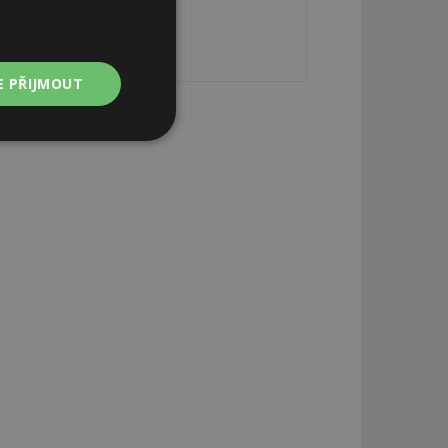
E PŘIJMOUT
Nezařazené
soubory
zařazené soubory
 a správa účtu.
aby informoval
zahrnut do