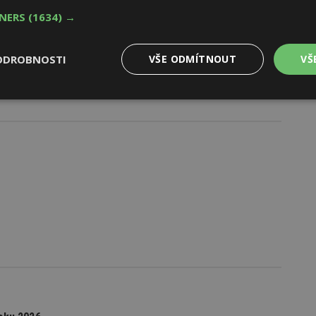
TNERS
(1634) →
ODROBNOSTI
VŠE ODMÍTNOUT
VŠ
Výkonové
Soubory cílení
Funkční
y
soubory
soubory
oubory
Výkonové soubory
Soubory cílení
Funkční soubory
Ne
ry cookie umožňují základní funkce webových stránek, jako je přihlášení uživatele
e bez nezbytně nutných souborů cookie správně používat.
Provider
/
Vyprší
Popis
Doména
geviewSample
2
Tento soubor cookie je nastaven tak, 
Hotjar Ltd
minuty
Hotjar o tom, zda je tento návštěvník 
www.estav.cz