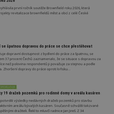
oku 2026
vzorkování dat definovaného limitem z
vašeho webu.
yhlásila první ročník soutěže Brownfield roku 2026, která
rojekty revitalizace brownfieldů měst a obcí z celé České
847-1
.estav.cz
53
Tento soubor cookie je přidružen k w
sekund
Správce značek Google k načtení dalšíc
stránku. Pokud je použit, lze jej považ
nutný, protože bez něj jiné skripty ne
správně. Konec názvu je jedinečné číslo
identifikátorem přidruženého účtu Goog
www.estav.cz
1 rok
Tento soubor cookie se používá k vytvá
uživatele
dí se špatnou dopravou do práce se chce přestěhovat
29
Soubor cookie je nastaven tak, aby Hot
Hotjar Ltd
minut
začátek cesty uživatele pro celkový poče
.estav.cz
važuje dopravní dostupnost z bydlení do práce za špatnou, se
54
Neobsahuje žádné identifikovatelné in
kem 37 procent Čechů zaznamenalo, že se situace s dopravou za
sekund
 více než polovina respondentů ji považuje za stejnou a podle
onInProgress
29
Soubor cookie je nastaven tak, aby Hot
Hotjar Ltd
ila. Zhoršení dopravy do práce oproti loňsku…
minut
začátek cesty uživatele pro celkový poče
.estav.cz
54
Neobsahuje žádné identifikovatelné in
sekund
www.estav.cz
29
Tento soubor cookie se používá k vytvá
DOPORUČUJE
minut
uživatele
edky 19 dražeb pozemků pro rodinné domy v areálu kasáren
53
sekund
s potvrdili výsledky nedávných dražeb pozemků pro stavbu
1 rok
Jedná se o soubor cookie, který slouží k
Google LLC
ktivním areálu bývalých kasáren. Současně schválili takzvané
dalších souborů cookie návštěvníkem 
.estav.cz
ěšnými dražiteli. Řekl to mluvčí radnice Jan Jireš. Z 34