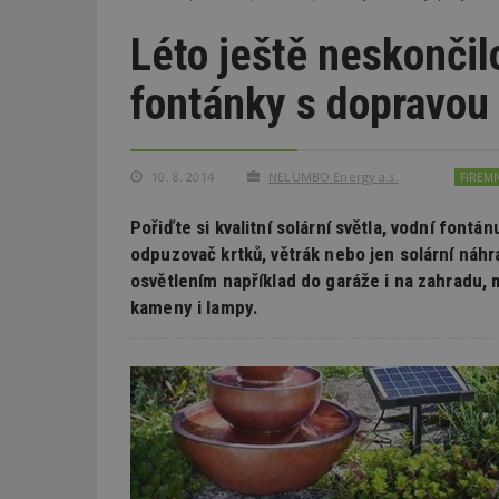
Léto ještě neskončilo
fontánky s dopravou
10. 8. 2014
NELUMBO Energy a.s.
FIREM
Pořiďte si kvalitní solární světla, vodní font
odpuzovač krtků, větrák nebo jen solární náhra
osvětlením například do garáže i na zahradu, 
kameny i lampy.