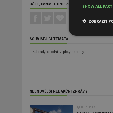
SDÍLET / HODNOTIT TENTO ČLÁNEK
SHOW ALL PAR
0
ZOBRAZIT P
Nezbytně
SOUVISEJÍCÍ TÉMATA
nutné soubor
Zahrady, chodníky, ploty a terasy
Nezbytně nutné s
Nezbytně nutné soubo
Webové stránky nelz
NEJNOVĚJŠÍ REDAKČNÍ ZPRÁVY
Název
29. 6. 2026
_hjIncludedInPa