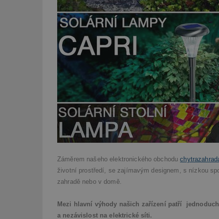
Záměrem našeho elektronického obchodu
chytrazahrad
životní prostředí, se zajímavým designem, s nízkou spot
zahradě nebo v domě.
Mezi hlavní výhody našich zařízení patří jednoduch
a nezávislost na elektrické síti.