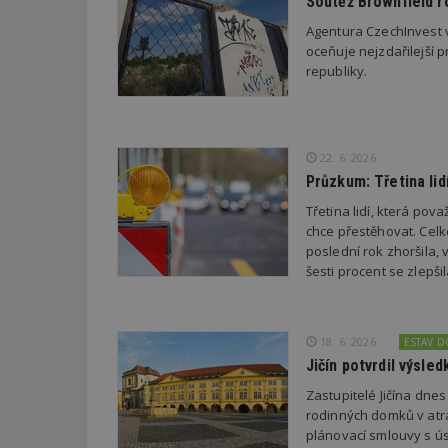
Soutěž Brownfield r
Agentura CzechInvest v
oceňuje nejzdařilejší p
_dc_gtm_UA-53599
republiky.
id
22. 6. 2026
Průzkum: Třetina li
_hjFirstSeen
Třetina lidí, která po
chce přestěhovat. Cel
poslední rok zhoršila,
_hjAbsoluteSessi
šesti procent se zlepš
counter
18. 6. 2026
ESTAV 
Jičín potvrdil výsl
Zastupitelé Jičína dne
__gfp_64b
rodinných domků v atra
plánovací smlouvy s úsp