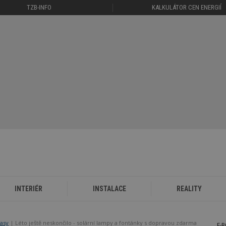
TZB-INFO
KALKULÁTOR CEN ENERGIÍ
INTERIÉR
INSTALACE
REALITY
rasy
Léto ještě neskončilo - solární lampy a fontánky s dopravou zdarma
E-