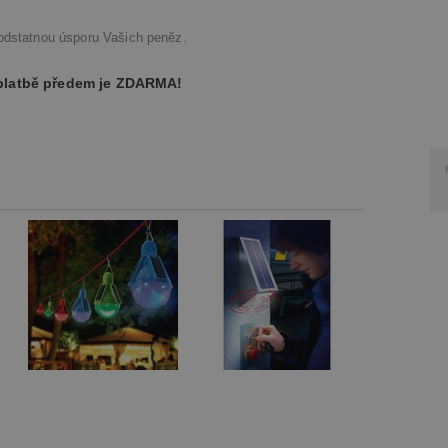
podstatnou úsporu Vašich peněz.
 platbě předem je ZDARMA!