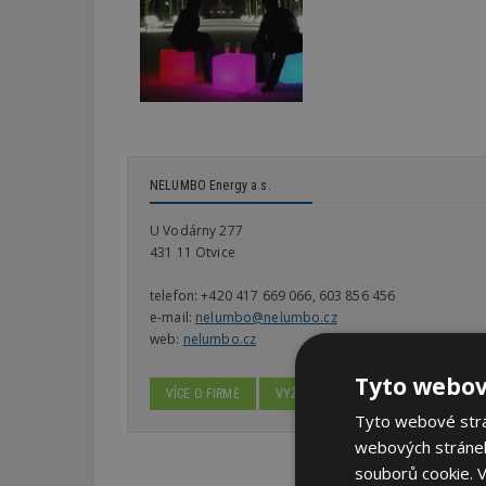
NELUMBO Energy a.s.
U Vodárny 277
431 11 Otvice
telefon:
+420 417 669 066, 603 856 456
e-mail:
nelumbo@nelumbo.cz
web:
nelumbo.cz
Tyto webov
VÍCE O FIRMĚ
VYŽÁDAT DALŠÍ INFORMACE
Tyto webové strán
webových stránek
souborů cookie.
V