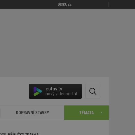
DISKUZE
estav.tv
nový videoportál
DOPRAVNÍ STAVBY
TÉMATA
BOOK: PŘÍRUČKY ZDARMA!