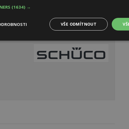
TNERS
(1634) →
ODROBNOSTI
VŠE ODMÍTNOUT
VŠ
Výkonové
Soubory cílení
Funkční
y
soubory
soubory
oubory
Výkonové soubory
Soubory cílení
Funkční soubory
Ne
ry cookie umožňují základní funkce webových stránek, jako je přihlášení uživatele
e bez nezbytně nutných souborů cookie správně používat.
Provider
/
Vyprší
Popis
Doména
geviewSample
2
Tento soubor cookie je nastaven tak, 
Hotjar Ltd
minuty
Hotjar o tom, zda je tento návštěvník 
www.estav.cz