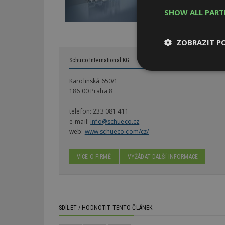
SHOW ALL PAR
ZOBRAZIT P
Schüco International KG
Nezbytně
nutné soubor
Karolinská 650/1
186 00 Praha 8
telefon:
233 081 411
e-mail:
info@schueco.cz
web:
www.schueco.com/cz/
Nezbytně nutné s
VÍCE O FIRMĚ
VYŽÁDAT DALŠÍ INFORMACE
Nezbytně nutné soubo
Webové stránky nelz
Název
SDÍLET / HODNOTIT TENTO ČLÁNEK
_hjIncludedInPa