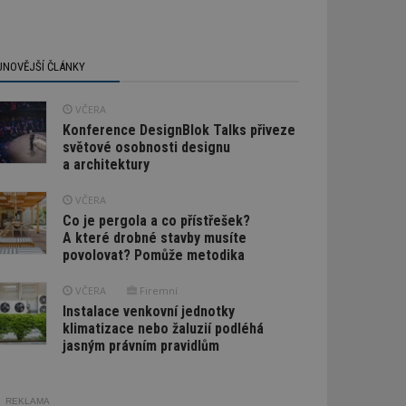
JNOVĚJŠÍ ČLÁNKY
VČERA
Konference DesignBlok Talks přiveze
světové osobnosti designu
a architektury
VČERA
Co je pergola a co přístřešek?
A které drobné stavby musíte
povolovat? Pomůže metodika
VČERA
Firemní
Instalace venkovní jednotky
klimatizace nebo žaluzií podléhá
jasným právním pravidlům
REKLAMA