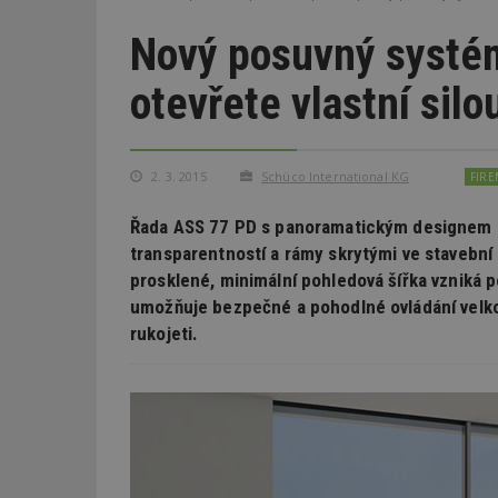
Nový posuvný systé
otevřete vlastní silo
2. 3. 2015
Schüco International KG
FIRE
Řada ASS 77 PD s panoramatickým designem se
transparentností a rámy skrytými ve stavební
prosklené, minimální pohledová šířka vzniká po
umožňuje bezpečné a pohodlné ovládání velko
rukojeti.