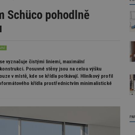
m Schüco pohodlně
u
MNÍ
 vyznačuje čistými liniemi, maximální
 konstrukci. Posuvné stěny jsou na celou výšku
uze v místě, kde se křídla potkávají. Hliníkový profil
formátového křídla prostřednictvím minimalistické
PA