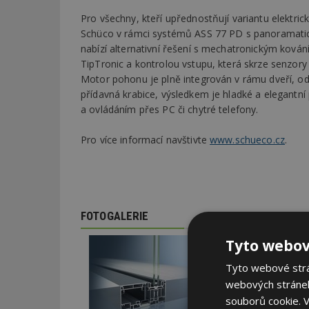
Pro všechny, kteří upřednostňují variantu elektric
Schüco v rámci systémů ASS 77 PD s panoramat
nabízí alternativní řešení s mechatronickým ková
TipTronic a kontrolou vstupu, která skrze senzory 
Motor pohonu je plně integrován v rámu dveří, od
přídavná krabice, výsledkem je hladké a elegantní
a ovládáním přes PC či chytré telefony.
Pro více informací navštivte
www.schueco.cz
.
FOTOGALERIE
Tyto webov
Tyto webové strán
webových stránek
souborů cookie.
V