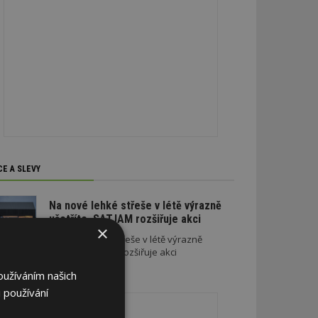
CE A SLEVY
Na nové lehké střeše v létě výrazně
ušetříte. SATJAM rozšiřuje akci
×
Na nové lehké střeše v létě výrazně
ušetříte. SATJAM rozšiřuje akci
oužíváním našich
REKLAMA
 používání