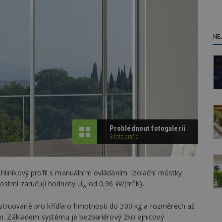
NE
Prohlédnout fotogalerii
3 fotografie
hliníkový profil s manuálním ovládáním. Izolační můstky
nostmi zaručují hodnoty U
od 0,96 W/(m²K).
w
nstruované pro křídla o hmotnosti do 300 kg a rozměrech až
. Základem systému je bezbariérový 2kolejnicový