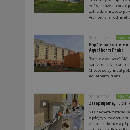
než se může na první p
zahrada činí z této par
Název
Provider
Pr
Architektura rodinnéh
Název
Název
/
D
Název
_hjSessionUser_1
Doména
test
.m
tu
_gid
CMID
Google
LLC
11. 2. 2026
ESTAV 
Gdyn
mobile
ww
.estav.cz
Přijďte na konferen
_ga
TDID
Aquatherm Praha
Google
sssp_session
c
.e
LLC
.estav.cz
Bydlíte v bytovce? Mát
ui
konferenci, kde bude ř
VISITOR_INFO1_LI
cct
Chcete se vyhnout poku
Aquatherm Praha.
_hjSession_170189
Gtest
uid
1. 10. 2025
ESTAV 
C
Zateplujeme, 1. díl: 
test_cookie
Než začnete zateplovat
bm2uu
a jaký typ izolantu po
cct
získáním dotace a při
id
ibbid
zateplením. Pokud již 