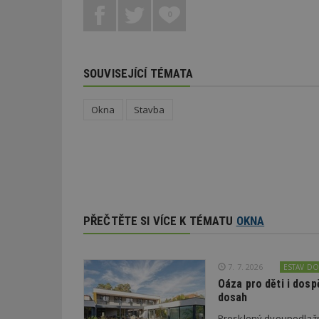
0
_dc_gtm_UA-53599
SOUVISEJÍCÍ TÉMATA
id
Okna
Stavba
_hjFirstSeen
_hjAbsoluteSessi
PŘEČTĚTE SI VÍCE K TÉMATU
OKNA
counter
7. 7. 2026
ESTAV D
Oáza pro děti i dos
__gfp_64b
dosah
Prosklený dvoupodlažn