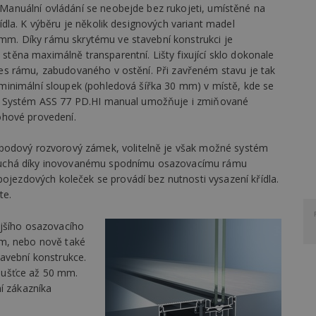
Manuální ovládání se neobejde bez rukojeti, umístěné na
řídla. K výběru je několik designových variant madel
mm. Díky rámu skrytému ve stavební konstrukci je
stěna maximálně transparentní. Lišty fixující sklo dokonale
pes rámu, zabudovaného v ostění. Při zavřeném stavu je tak
 minimální sloupek (pohledová šířka 30 mm) v místě, kde se
jí. Systém ASS 77 PD.HI manual umožňuje i zmiňované
rohové provedení.
bodový rozvorový zámek, volitelně je však možné systém
duchá díky inovovanému spodnímu osazovacímu rámu
pojezdových koleček se provádí bez nutnosti vysazení křídla.
te.
ějšího osazovacího
mm, nebo nově také
avební konstrukce.
tloušťce až 50 mm.
í zákazníka