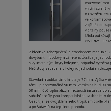
osazovací rám. 
vnitřní straně k
o rozměru 350 
velkoformátová 
zajíždějí do ka
viditelný pouze
křídla potkáva
exkluzivní 90° 
Z hlediska zabezpečení je standardem manuální 2
dovybavit i 4bodovým zámkem. Údržba je jedno
s vyjímatelnými kryty kolejnice, případná výměna 
Nečistoty zapadané v kolejnici jednoduše vyluxuje
Stavební hloubka rámu křídla je 77 mm. Výška vn
rámu je horizontálně 90 mm, vertikálně buď 90 
58 mm. Což optimalizuje možnosti instalace do st
Subtilní profily jsou kompatibilní se zasklením o 
Osadit je lze dvojsklem nebo trojsklem podle přán
a požadavků na tepelnou pohodu.