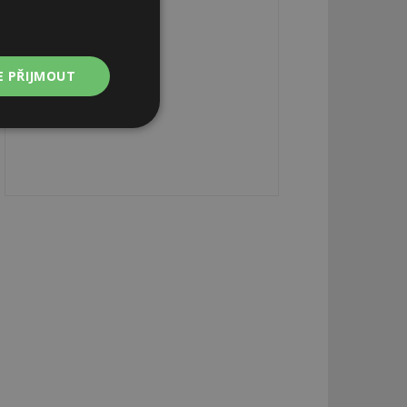
E PŘIJMOUT
Nezařazené
soubory
zařazené soubory
 a správa účtu.
aby informoval
zahrnut do