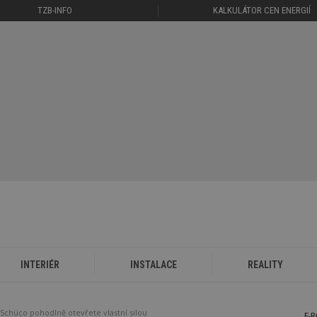
TZB-INFO
KALKULÁTOR CEN ENERGIÍ
INTERIÉR
INSTALACE
REALITY
chüco pohodlně otevřete vlastní silou
E-