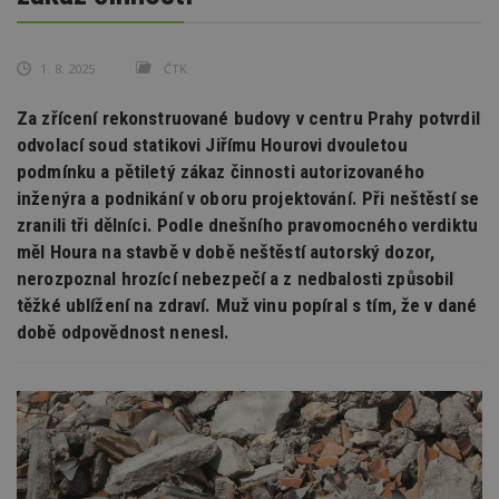
1. 8. 2025
ČTK
Za zřícení rekonstruované budovy v centru Prahy potvrdil
odvolací soud statikovi Jiřímu Hourovi dvouletou
podmínku a pětiletý zákaz činnosti autorizovaného
inženýra a podnikání v oboru projektování. Při neštěstí se
zranili tři dělníci. Podle dnešního pravomocného verdiktu
měl Houra na stavbě v době neštěstí autorský dozor,
nerozpoznal hrozící nebezpečí a z nedbalosti způsobil
těžké ublížení na zdraví. Muž vinu popíral s tím, že v dané
době odpovědnost nenesl.