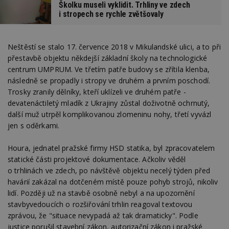
Školku museli vyklidit. Trhliny ve zdech
i stropech se rychle zvětšovaly
Neštěstí se stalo 17. července 2018 v Mikulandské ulici, a to při
přestavbě objektu někdejší základní školy na technologické
centrum UMPRUM. Ve třetím patře budovy se zřítila klenba,
následně se propadly i stropy ve druhém a prvním poschodí.
Trosky zranily dělníky, kteří uklízeli ve druhém patře -
devatenáctiletý mladík z Ukrajiny zůstal doživotně ochrnutý,
další muž utrpěl komplikovanou zlomeninu nohy, třetí vyvázl
jen s oděrkami.
Houra, jednatel pražské firmy HSD statika, byl zpracovatelem
statické části projektové dokumentace. Ačkoliv věděl
o trhlinách ve zdech, po návštěvě objektu necelý týden před
havárií zakázal na dotčeném místě pouze pohyb strojů, nikoliv
lidí. Později už na stavbě osobně nebyl a na upozornění
stavbyvedoucích o rozšiřování trhlin reagoval textovou
zprávou, že "situace nevypadá až tak dramaticky". Podle
justice porušil stavební zákon, autorizační zákon i pražské