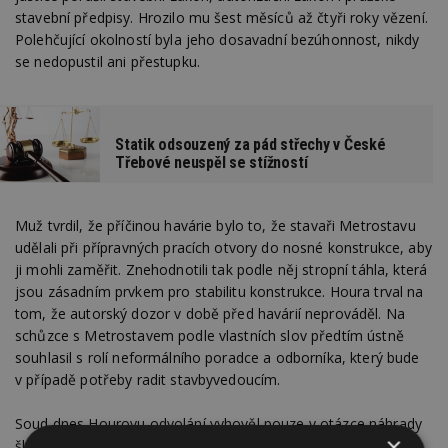
stavební předpisy. Hrozilo mu šest měsíců až čtyři roky vězení.
Polehčující okolností byla jeho dosavadní bezúhonnost, nikdy
se nedopustil ani přestupku.
Statik odsouzený za pád střechy v České
Třebové neuspěl se stížností
Muž tvrdil, že příčinou havárie bylo to, že stavaři Metrostavu
udělali při přípravných pracích otvory do nosné konstrukce, aby
ji mohli zaměřit. Znehodnotili tak podle něj stropní táhla, která
jsou zásadním prvkem pro stabilitu konstrukce. Houra trval na
tom, že autorský dozor v době před havárií neprováděl. Na
schůzce s Metrostavem podle vlastních slov předtím ústně
souhlasil s rolí neformálního poradce a odborníka, který bude
v případě potřeby radit stavbyvedoucím.
Soud dnes Hourovu odvolání vyhověl pouze v otázce náhrady
×
škody a nemajetkové újmy. Zrušil tu část rozsudku, podle níž