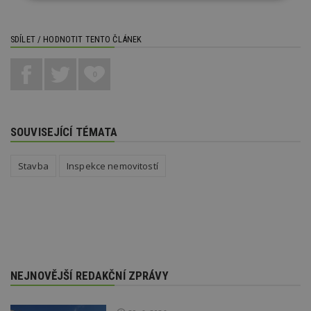
nutné
soubory
cílení
soubory
SDÍLET / HODNOTIT TENTO ČLÁNEK
0
Funkční soubory
Nezařazené
soubory
SOUVISEJÍCÍ TÉMATA
Stavba
Inspekce nemovitostí
Nezbytně nutné soubory
Výkonové soubory
Soubory cílení
Funkční soubory
Nezařazené soubory
Nezbytně nutné soubory cookie umožňují základní
funkce webových stránek, jako je přihlášení
uživatele a správa účtu. Webové stránky nelze bez
NEJNOVĚJŠÍ REDAKČNÍ ZPRÁVY
nezbytně nutných souborů cookie správně
používat.