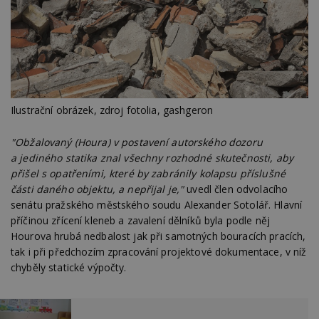
Ilustrační obrázek, zdroj fotolia, gashgeron
"Obžalovaný (Houra) v postavení autorského dozoru
a jediného statika znal všechny rozhodné skutečnosti, aby
přišel s opatřeními, které by zabránily kolapsu příslušné
části daného objektu, a nepřijal je,"
uvedl člen odvolacího
senátu pražského městského soudu Alexander Sotolář. Hlavní
příčinou zřícení kleneb a zavalení dělníků byla podle něj
Hourova hrubá nedbalost jak při samotných bouracích pracích,
tak i při předchozím zpracování projektové dokumentace, v níž
chyběly statické výpočty.