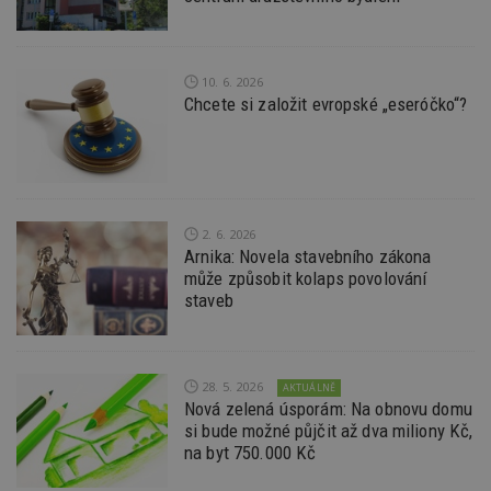
_dc_gtm_UA-53599847-1
.estav.cz
53
T
sekund
co
př
w
po
10. 6. 2026
S
Chcete si založit evropské „eseróčko“?
Go
da
kó
Po
lz
z
nu
be
2. 6. 2026
sk
f
Arnika: Novela stavebního zákona
s
může způsobit kolaps povolování
ná
je
staveb
kt
id
p
ú
An
28. 5. 2026
AKTUÁLNĚ
id
www.estav.cz
1 rok
T
Nová zelená úsporám: Na obnovu domu
co
si bude možné půjčit až dva miliony Kč,
po
na byt 750.000 Kč
vy
se