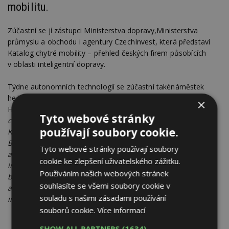
mobilitu.
Zúčastní se jí zástupci Ministerstva dopravy,Ministerstva
průmyslu a obchodu i agentury CzechInvest, která představí
Katalog chytré mobility – přehled českých firem působících
v oblasti inteligentní dopravy.
Týdne autonomních technologií se zúčastní takénáměstek
hejtmanky Karlovarského kraje pro oblast dopravy Martin
×
Hurajčík: „
Karlovarský kraj má ambice se stát významným
Tyto webové stránky
centrem testování a zavádění autonomní mobility v Česku.
používají soubory cookie.
Klíčovým projektem bylo vybudování moderního polygonu
BMW u Sokolova a v současné době připravujeme provoz
Tyto webové stránky používají soubory
autonomního minibusu v Mariánských Lázních a zároveň
cookie ke zlepšení uživatelského zážitku.
investujeme do chytrých dopravních systémů, které zvyšují
Používáním našich webových stránek
bezpečnost i plynulost dopravy. Nejde jen o experimenty,
souhlasíte se všemi soubory cookie v
ale reálné projekty, které ukazují, že i menší kraj může být
souladu s našimi zásadami používání
inovativní a inspirovat ostatní
,“ podotýká.
souborů cookie.
Více informací
SHOW ALL PARTNERS
(1634) →