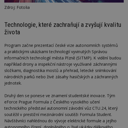
Zdroj: Fotolia
Technologie, které zachraňují a zvyšují kvalitu
života
Program začne prezentací české vize autonomních systémů
a praktickými ukázkami technologií vyvinutých Správou
informačních technologií města Plzně (SITMP). K vidění budou
například drony a inspekční nástroje využívané záchrannými
složkami, diagnostika mostů a přehrad, letecké snímkování
národních parků nebo živé zásahy hasičských a záchranných
jednotek.
Druhý den se ponese ve znamení studentské inovace. Tým
eForce Prague Formula z Českého vysokého učení
technického představí autonomní závodní vůz CTU.24, který
soutěžil v prestižní mezinárodní soutěži Formula Student.
Návštěvníci nahlédnou do vývoje elektrické formule a jejího
autonomního řízení, doplněného o živé ukázky dálkového