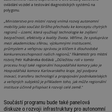
ovládání vozidel a testování diagnostických systémů na
polygonu.
„
Ministerstvo pro místní rozvoj vnímá rozvoj autonomní
mobility jako součást širšího přechodu ke konceptu chytrých
regionů – území, která využívají technologie ke zvýšení
bezpečnosti, efektivity a kvality života. Věříme, že spolupráce
mezi akademickou sférou, výzkumnými institucemi,
průmyslem a veřejnou správou je klíčem k dlouhodobé
konkurenceschopnosti našich regionů
,“ říkáministr pro místní
rozvoj Petr Kulháneka dodává: „
Důležitou roli v tomto
procesu hrají také regionální hospodářské komory jako je
Hospodářská komora Karlovarského kraje. Její podpora
inovací, transferu technologií a propojování podnikatelských
a veřejných subjektů je příkladem toho, jak může regionální
instituce účinně přispívat k rozvoji celé země.
“
Součástí programu bude také panelová
diskuze o rozvoji infrastruktury pro autonomní