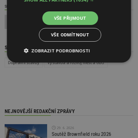
SDÍLET / HODNOTIT TENTO ČLÁNEK
VŠE PŘIJMOUT
0
VŠE ODMÍTNOUT
SOUVISEJÍCÍ TÉMATA
ZOBRAZIT PODROBNOSTI
Dopravní stavby
Výstavba a rozvoj měst a obcí
Nezbytně
Výkonové
Soubory
nutné
soubory
cílení
soubory
Funkční soubory
Nezařazené
soubory
NEJNOVĚJŠÍ REDAKČNÍ ZPRÁVY
29. 6. 2026
Soutěž Brownfield roku 2026