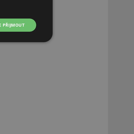
E PŘIJMOUT
Nezařazené
soubory
zařazené soubory
 a správa účtu.
aby informoval
zahrnut do