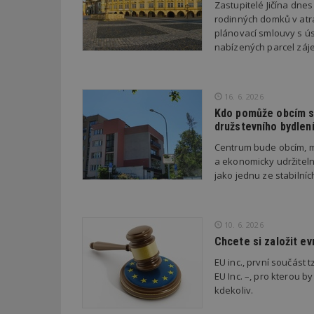
Zastupitelé Jičína dne
rodinných domků v atra
plánovací smlouvy s úsp
Název
Provider
Pr
Název
Název
/
D
nabízených parcel záje
Název
_hjSessionUser_1
Doména
test
.m
tu
_gid
CMID
Google
LLC
Gdyn
mobile
ww
16. 6. 2026
.estav.cz
Kdo pomůže obcím s 
_ga
TDID
Google
družstevního bydlen
sssp_session
c
.e
LLC
.estav.cz
Centrum bude obcím, m
ui
VISITOR_INFO1_LI
a ekonomicky udržiteln
cct
jako jednu ze stabilní
_hjSession_170189
Gtest
uid
10. 6. 2026
C
Chcete si založit e
test_cookie
EU inc., první součást t
bm2uu
EU Inc. –, pro kterou by
kdekoliv.
cct
id
ibbid