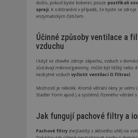
došlo, pokud byste koberec pouze
postříkali o
spreji
. K odstranění v případě, že byste se zdroje
enzymatickým čističem.
Účinné způsoby ventilace a fi
vzduchu
I když se zbavíte zdroje zápachu, vzduch v domác
zůstávají mikroorganismy, může být těžký nebo dr
nezbytné vzduch
vyčistit ventilací či filtrací
.
Možností je několik. Kromě větrání okny je velmi 
Stadler Form apod.) a systémů řízeného větrání s fi
Jak fungují pachové filtry a i
Pachové filtry
(nejčastěji z aktivního uhlí) na 
Dokážou tak účinně neutralizovat pachy z domácíc