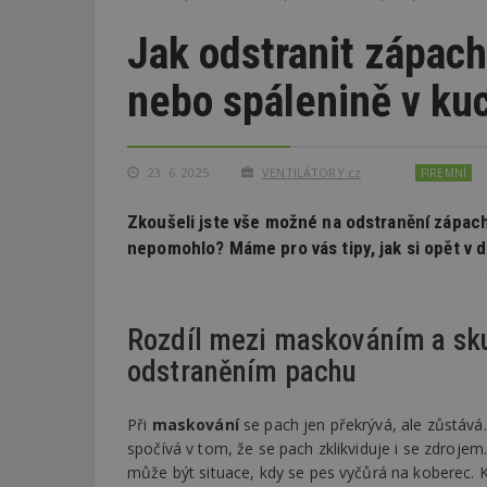
Jak odstranit zápac
nebo spálenině v ku
23. 6. 2025
VENTILÁTORY.cz
FIREMNÍ
Zkoušeli jste vše možné na odstranění zápach
nepomohlo? Máme pro vás tipy, jak si opět v d
Rozdíl mezi maskováním a s
odstraněním pachu
Při
maskování
se pach jen překrývá, ale zůstává
spočívá v tom, že se pach zklikviduje i se zdrojem
může být situace, kdy se pes vyčůrá na koberec.