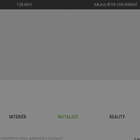
TZB-INFO
KALKULÁTOR CEN ENERGIÍ
INTERIÉR
INSTALACE
REALITY
mazlíčkovi nebo spálenině v kuchyni?
E-