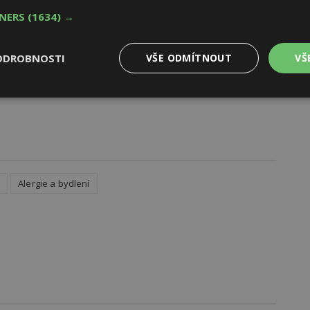
TNERS
(1634) →
ODROBNOSTI
VŠE ODMÍTNOUT
VŠ
Výkonové
Soubory cílení
Funkční
y
soubory
soubory
ů
Alergie a bydlení
oubory
Výkonové soubory
Soubory cílení
Funkční soubory
Ne
ry cookie umožňují základní funkce webových stránek, jako je přihlášení uživatele
e bez nezbytně nutných souborů cookie správně používat.
Provider
/
Vyprší
Popis
Doména
geviewSample
2
Tento soubor cookie je nastaven tak, 
Hotjar Ltd
minuty
Hotjar o tom, zda je tento návštěvník 
www.estav.cz