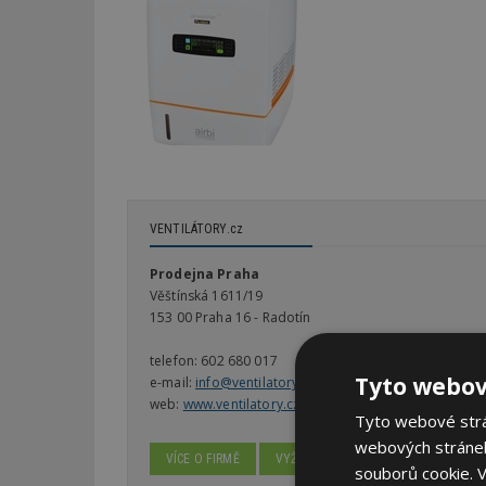
VENTILÁTORY.cz
Prodejna Praha
Věštínská 1611/19
153 00 Praha 16 - Radotín
telefon:
602 680 017
Tyto webov
e-mail:
info@ventilatory.cz
web:
www.ventilatory.cz
Tyto webové strán
webových stránek
VÍCE O FIRMĚ
VYŽÁDAT DALŠÍ INFORMACE
souborů cookie.
V