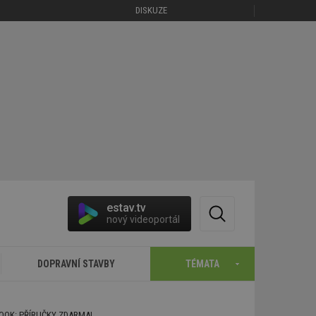
DISKUZE
estav.tv
nový videoportál
DOPRAVNÍ STAVBY
TÉMATA
BOOK: PŘÍRUČKY ZDARMA!