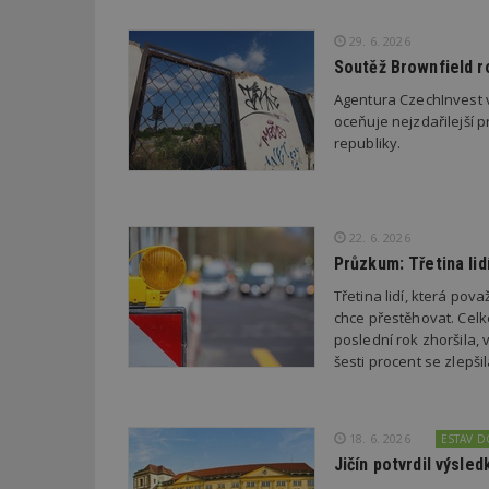
29. 6. 2026
_dc_gtm_UA-53599
Soutěž Brownfield r
Agentura CzechInvest v
oceňuje nejzdařilejší p
republiky.
id
_hjFirstSeen
22. 6. 2026
Průzkum: Třetina li
_hjAbsoluteSessi
Třetina lidí, která po
chce přestěhovat. Cel
poslední rok zhoršila,
šesti procent se zlepš
counter
18. 6. 2026
ESTAV 
__gfp_64b
Jičín potvrdil výsl