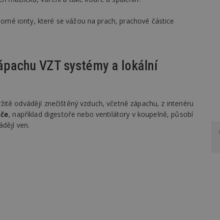
porné ionty, které se vážou na prach, prachové částice
 zápachu VZT systémy a lokální
žitě odvádějí znečištěný vzduch, včetně zápachu, z interiéru
ače
, například digestoře nebo ventilátory v koupelně, působí
ádějí ven.