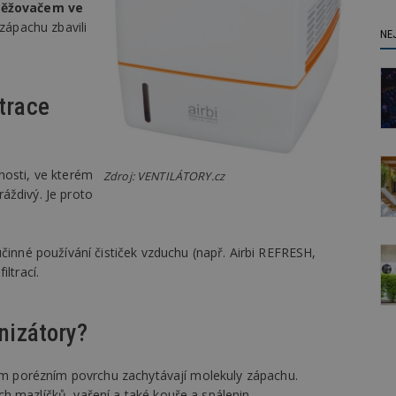
svěžovačem ve
 zápachu zbavili
NE
ltrace
nosti, ve kterém
Zdroj: VENTILÁTORY.cz
áždivý. Je proto
účinné používání čističek vzduchu (např. Airbi REFRESH,
ltrací.
onizátory?
svém porézním povrchu zachytávají molekuly zápachu.
h mazlíčků, vaření a také kouře a spálenin.