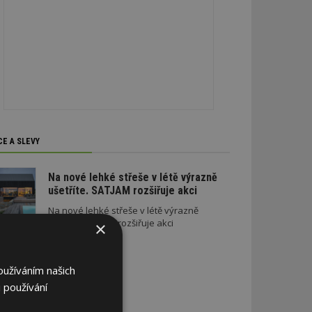
CE A SLEVY
Na nové lehké střeše v létě výrazně
ušetříte. SATJAM rozšiřuje akci
Na nové lehké střeše v létě výrazně
ušetříte. SATJAM rozšiřuje akci
×
oužíváním našich
 používání