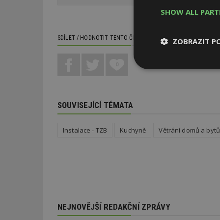
SHOW ALL PAR
SDÍLET / HODNOTIT TENTO ČLÁNEK
ZOBRAZIT P
0
Nezbytně
nutné soubor
SOUVISEJÍCÍ TÉMATA
Instalace - TZB
Kuchyně
Větrání domů a byt
Nezbytně nutné s
Nezbytně nutné soubo
Webové stránky nelz
Název
NEJNOVĚJŠÍ REDAKČNÍ ZPRÁVY
_hjIncludedInPa