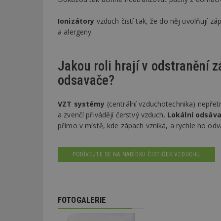
Ionizátory
vzduch čistí tak, že do něj uvolňují zá
a alergeny.
Jakou roli hrají v odstranění
odsavače?
VZT systémy
(centrální vzduchotechnika) nepřetr
a zvenčí přivádějí čerstvý vzduch.
Lokální odsáv
přímo v místě, kde zápach vzniká, a rychle ho odv
PODÍVEJTE SE NA NABÍDKU ČISTIČEK VZDUCHU
FOTOGALERIE