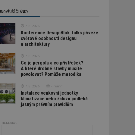
JNOVĚJŠÍ ČLÁNKY
7. 8. 2026
Konference DesignBlok Talks přiveze
světové osobnosti designu
a architektury
7. 8. 2026
Co je pergola a co přístřešek?
A které drobné stavby musíte
povolovat? Pomůže metodika
7. 8. 2026
Firemní
Instalace venkovní jednotky
klimatizace nebo žaluzií podléhá
jasným právním pravidlům
REKLAMA