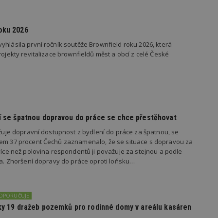
vzorkování dat definovaného limitem z
vašeho webu.
847-1
.estav.cz
53
Tento soubor cookie je přidružen k w
oku 2026
sekund
Správce značek Google k načtení dalšíc
stránku. Pokud je použit, lze jej považ
yhlásila první ročník soutěže Brownfield roku 2026, která
nutný, protože bez něj jiné skripty ne
správně. Konec názvu je jedinečné číslo
rojekty revitalizace brownfieldů měst a obcí z celé České
identifikátorem přidruženého účtu Goog
www.estav.cz
1 rok
Tento soubor cookie se používá k vytvá
uživatele
29
Soubor cookie je nastaven tak, aby Hot
Hotjar Ltd
minut
začátek cesty uživatele pro celkový poče
.estav.cz
54
Neobsahuje žádné identifikovatelné in
sekund
dí se špatnou dopravou do práce se chce přestěhovat
onInProgress
29
Soubor cookie je nastaven tak, aby Hot
Hotjar Ltd
važuje dopravní dostupnost z bydlení do práce za špatnou, se
minut
začátek cesty uživatele pro celkový poče
.estav.cz
kem 37 procent Čechů zaznamenalo, že se situace s dopravou za
54
Neobsahuje žádné identifikovatelné in
sekund
 více než polovina respondentů ji považuje za stejnou a podle
ila. Zhoršení dopravy do práce oproti loňsku…
www.estav.cz
29
Tento soubor cookie se používá k vytvá
minut
uživatele
53
sekund
DOPORUČUJE
1 rok
Jedná se o soubor cookie, který slouží k
Google LLC
dalších souborů cookie návštěvníkem 
.estav.cz
edky 19 dražeb pozemků pro rodinné domy v areálu kasáren