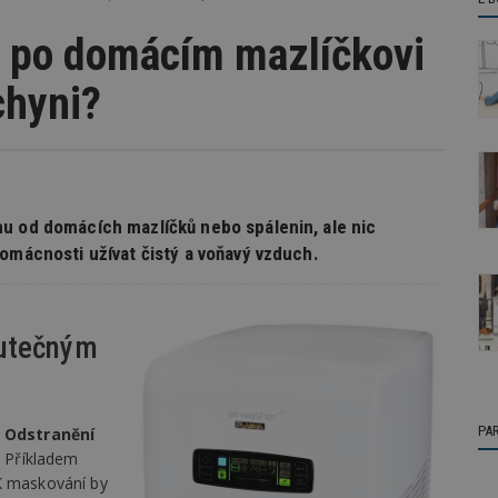
h po domácím mazlíčkovi
chyni?
u od domácích mazlíčků nebo spálenin, ale nic
omácnosti užívat čistý a voňavý vzduch.
kutečným
PA
.
Odstranění
. Příkladem
 K maskování by